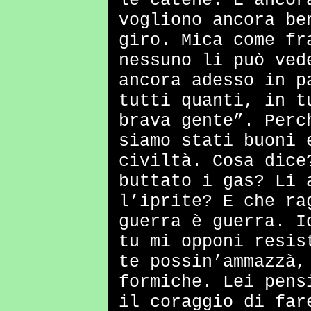
le catene. E ancor
vogliono ancora be
giro. Mica come fr
nessuno li può ved
ancora adesso in p
tutti quanti, in t
brava gente”. Perc
siamo stati buoni 
civiltà. Cosa dice
buttato i gas? Li 
l’iprite? E che ra
guerra è guerra. I
tu mi opponi resis
te possin’ammazzà,
formiche. Lei pens
il coraggio di far