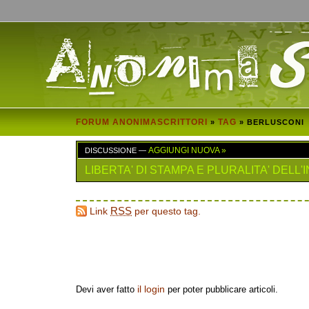
FORUM ANONIMASCRITTORI
TAG
»
» BERLUSCONI
DISCUSSIONE —
AGGIUNGI NUOVA »
LIBERTA' DI STAMPA E PLURALITA' DELL
Link
RSS
per questo tag.
Aggiungi una Nuova Discussione
il login
Devi aver fatto
per poter pubblicare articoli.