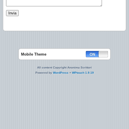
Mobile Theme
All content Copyright Anonima Scrittori
Powered by
WordPress
+
WPtouch 1.9.19