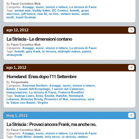
By
Faust Cornelius Mob
Categories:
Assaggi, suoni, visioni e letture
,
La striscia di Faust
Tags:
animal man
,
buddy baker
,
DC Comics
,
fumetti
,
grant
morrison
,
jeff lemire
,
new 52
,
rw lion
,
stefano tevini
,
sweet
tooth
,
travel foreman
ago 12, 2012
La Striscia - Le dimensioni contano
By
Faust Cornelius Mob
Categories:
Assaggi, suoni, visioni e letture
,
La striscia di Faust
Tags:
fumetti
,
gary frank
,
la striscia
,
midnight nation
,
panini
,
straczynski
ago 1, 2012
Homeland: Enea dopo l’11 Settembre
By
Torquemada
Categories:
Anonima Scrittori
,
Assaggi, suoni, visioni e letture
,
Eventi
,
I lunedì dell'Arcipelago
,
I servizi del Cameriere
,
Interpretazioni
,
La striscia di Faust
,
Trattoria Rosellini
Tags:
Damian Lewis
,
Enea
,
Eneide
,
Hatufim
,
Homeland
,
Lebanon
,
Nicholas Brody
,
Prisoners of War
,
recensione
,
serie
tv
,
Valzer con Bashir
,
Virgilio
mag 1, 2012
La Striscia : Provaci ancora Frank, ma anche no.
By
Faust Cornelius Mob
Categories:
Assaggi, suoni, visioni e letture
,
La striscia di Faust
Tags:
Frank Miller
,
fumetti
,
holy terror
,
la striscia
,
stefano