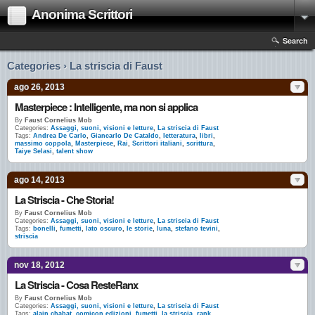
Anonima Scrittori
Search
Categories › La striscia di Faust
ago 26, 2013
Masterpiece : Intelligente, ma non si applica
By
Faust Cornelius Mob
Categories:
Assaggi, suoni, visioni e letture
,
La striscia di Faust
Tags:
Andrea De Carlo
,
Giancarlo De Cataldo
,
letteratura
,
libri
,
massimo coppola
,
Masterpiece
,
Rai
,
Scrittori italiani
,
scrittura
,
Taiye Selasi
,
talent show
ago 14, 2013
La Striscia - Che Storia!
By
Faust Cornelius Mob
Categories:
Assaggi, suoni, visioni e letture
,
La striscia di Faust
Tags:
bonelli
,
fumetti
,
lato oscuro
,
le storie
,
luna
,
stefano tevini
,
striscia
nov 18, 2012
La Striscia - Cosa ResteRanx
By
Faust Cornelius Mob
Categories:
Assaggi, suoni, visioni e letture
,
La striscia di Faust
Tags:
alain chabat
,
comicon edizioni
,
fumetti
,
la striscia
,
rank