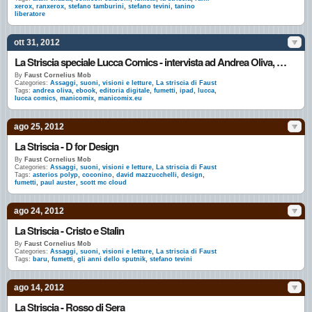
xerox
,
ranxerox
,
stefano tamburini
,
stefano tevini
,
tanino
liberatore
ott 31, 2012
La Striscia speciale Lucca Comics - intervista ad Andrea Oliva, editor di Manicomix
By
Faust Cornelius Mob
Categories:
Assaggi, suoni, visioni e letture
,
La striscia di Faust
Tags:
andrea oliva
,
ebook
,
editoria digitale
,
fumetti
,
ipad
,
lucca
,
lucca comics
,
manicomix
,
manicomix.eu
ago 25, 2012
La Striscia - D for Design
By
Faust Cornelius Mob
Categories:
Assaggi, suoni, visioni e letture
,
La striscia di Faust
Tags:
asterios polyp
,
coconino
,
david mazzucchelli
,
design
,
fumetti
,
paul auster
,
scott mc cloud
ago 24, 2012
La Striscia - Cristo e Stalìn
By
Faust Cornelius Mob
Categories:
Assaggi, suoni, visioni e letture
,
La striscia di Faust
Tags:
baru
,
fumetti
,
gli anni dello sputnik
,
stefano tevini
ago 14, 2012
La Striscia - Rosso di Sera