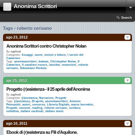
Anonima Scrittori
Search
Tags › roberto cerisano
ago 23, 2012
Anonima Scrittori contro Christopher Nolan
By
zaphod
Categories:
Assaggi, suoni, visioni e letture
,
I servizi del
Cameriere
Tags:
anonimascrittori
,
batman
,
Christopher Nolan
,
Il
Cameriere
,
Il cavaliere oscuro
,
lanzidei
,
recensioni
,
roberto
cerisano
,
Sebastiano Perduto
apr 25, 2012
Progetto (r)esistenza - Il 25 aprile dell’Anonima
By
zaphod
Categories:
(r)esistenza
,
Narrazioni
,
Progetti
Tags:
(r)esistenza
,
25 aprile
,
anonimascrittori
,
Antonio
Pennacchi
,
autori
,
concorso
,
Libreria Digitale
,
marco berrettini
,
Progetti
,
racconti
,
reading
,
roberto cerisano
,
scrittura
collettiva
,
stefano cardinali
,
stefano tevini
ago 10, 2011
Ebook di (r)esistenza su Fili d’Aquilone.