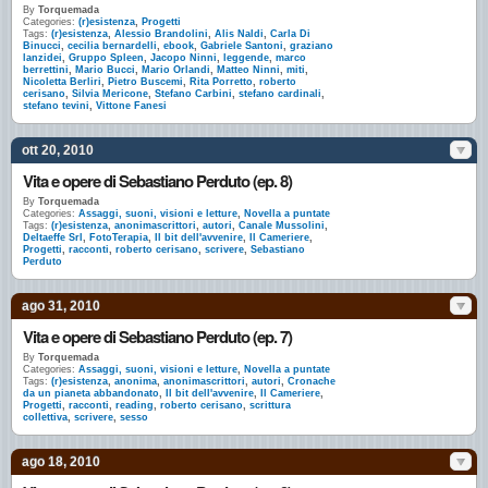
By
Torquemada
Categories:
(r)esistenza
,
Progetti
Tags:
(r)esistenza
,
Alessio Brandolini
,
Alis Naldi
,
Carla Di
Binucci
,
cecilia bernardelli
,
ebook
,
Gabriele Santoni
,
graziano
lanzidei
,
Gruppo Spleen
,
Jacopo Ninni
,
leggende
,
marco
berrettini
,
Mario Bucci
,
Mario Orlandi
,
Matteo Ninni
,
miti
,
Nicoletta Berliri
,
Pietro Buscemi
,
Rita Porretto
,
roberto
cerisano
,
Silvia Mericone
,
Stefano Carbini
,
stefano cardinali
,
stefano tevini
,
Vittone Fanesi
ott 20, 2010
Vita e opere di Sebastiano Perduto (ep. 8)
By
Torquemada
Categories:
Assaggi, suoni, visioni e letture
,
Novella a puntate
Tags:
(r)esistenza
,
anonimascrittori
,
autori
,
Canale Mussolini
,
Deltaeffe Srl
,
FotoTerapia
,
Il bit dell'avvenire
,
Il Cameriere
,
Progetti
,
racconti
,
roberto cerisano
,
scrivere
,
Sebastiano
Perduto
ago 31, 2010
Vita e opere di Sebastiano Perduto (ep. 7)
By
Torquemada
Categories:
Assaggi, suoni, visioni e letture
,
Novella a puntate
Tags:
(r)esistenza
,
anonima
,
anonimascrittori
,
autori
,
Cronache
da un pianeta abbandonato
,
Il bit dell'avvenire
,
Il Cameriere
,
Progetti
,
racconti
,
reading
,
roberto cerisano
,
scrittura
collettiva
,
scrivere
,
sesso
ago 18, 2010