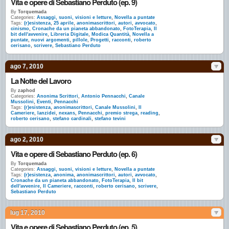
Vita e opere di Sebastiano Perduto (ep. 9)
By
Torquemada
Categories:
Assaggi, suoni, visioni e letture
,
Novella a puntate
Tags:
(r)esistenza
,
25 aprile
,
anonimascrittori
,
autori
,
avvocato
,
cinismo
,
Cronache da un pianeta abbandonato
,
FotoTerapia
,
Il
bit dell'avvenire
,
Libreria Digitale
,
Modica Quantità
,
Novella a
puntate
,
nuovi argomenti
,
pillole
,
Progetti
,
racconti
,
roberto
cerisano
,
scrivere
,
Sebastiano Perduto
ago 7, 2010
La Notte del Lavoro
By
zaphod
Categories:
Anonima Scrittori
,
Antonio Pennacchi
,
Canale
Mussolini
,
Eventi
,
Pennacchi
Tags:
(r)esistenza
,
anonimascrittori
,
Canale Mussolini
,
Il
Cameriere
,
lanzidei
,
nexans
,
Pennacchi
,
premio strega
,
reading
,
roberto cerisano
,
stefano cardinali
,
stefano tevini
ago 2, 2010
Vita e opere di Sebastiano Perduto (ep. 6)
By
Torquemada
Categories:
Assaggi, suoni, visioni e letture
,
Novella a puntate
Tags:
(r)esistenza
,
anonima
,
anonimascrittori
,
autori
,
avvocato
,
Cronache da un pianeta abbandonato
,
FotoTerapia
,
Il bit
dell'avvenire
,
Il Cameriere
,
racconti
,
roberto cerisano
,
scrivere
,
Sebastiano Perduto
lug 17, 2010
Vita e opere di Sebastiano Perduto (ep. 5)