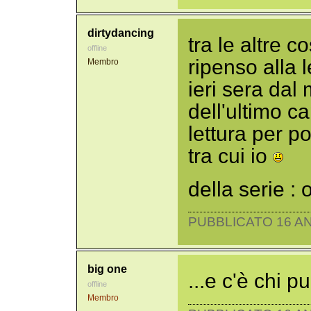
dirtydancing
tra le altre c
offline
ripenso alla l
Membro
ieri sera dal
dell'ultimo c
lettura per po
tra cui io
della serie :
PUBBLICATO 16 AN
big one
...e c'è chi pu
offline
Membro