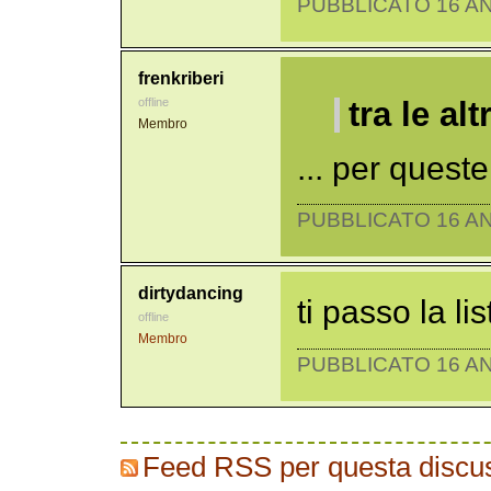
PUBBLICATO 16 AN
frenkriberi
offline
tra le alt
Membro
... per quest
PUBBLICATO 16 AN
dirtydancing
ti passo la li
offline
Membro
PUBBLICATO 16 AN
Feed RSS per questa discu