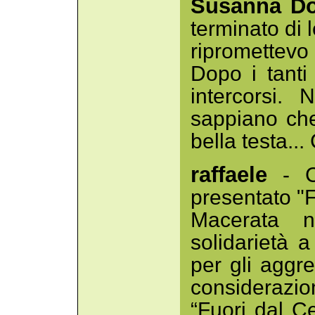
Susanna Do
terminato di 
ripromettevo
Dopo i tanti 
intercorsi.
sappiano ch
bella testa...
raffaele
- Co
presentato "
Macerata n
solidarietà 
per gli aggr
considerazion
“Fuori dal Ce