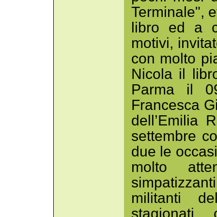
Terminale", e
libro ed a 
motivi, invi
con molto pi
Nicola il lib
Parma il 0
Francesca Gi
dell’Emilia
settembre con
due le occas
molto att
simpatizzant
militanti d
stagionati,