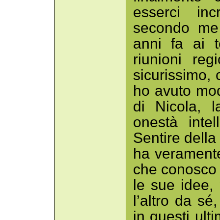
esserci inc
secondo me 
anni fa ai 
riunioni re
sicurissimo,
ho avuto mod
di Nicola, 
onestà inte
Sentire dell
ha veramente
che conosco 
le sue idee,
l’altro da sé
in questi ul