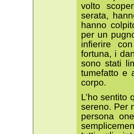
volto scoper
serata, hann
hanno colpit
per un pugno
infierire c
fortuna, i dann
sono stati l
tumefatto e a
corpo.
L’ho sentito 
sereno. Per n
persona one
semplicemen