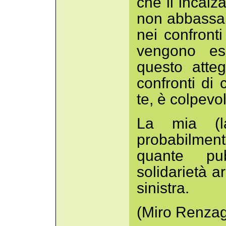
che li incalz
non abbassa ma
nei confront
vengono es
questo atte
confronti di
te, è colpevo
La mia (la
probabilment
quante pub
solidarietà a
sinistra.
(Miro Renzag