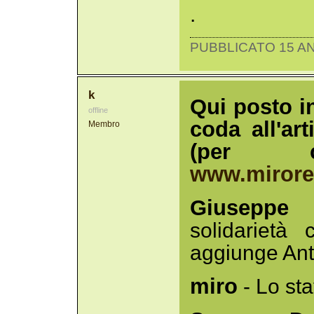
.
PUBBLICATO 15 AN
k
Qui posto i
offline
coda all'ar
Membro
(per c
www.miroren
Giuseppe 
solidarietà 
aggiunge Anto
miro
- Lo sta