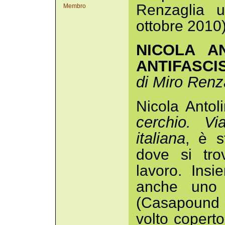
Renzaglia u
Membro
ottobre 2010
NICOLA A
ANTIFASCIS
di Miro Renz
Nicola Antol
cerchio. Vi
italiana
, è s
dove si tro
lavoro. Insi
anche uno d
(Casapound I
volto copert