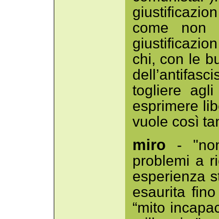
giustificaz
come non v
giustificazi
chi, con le b
dell’antifas
togliere agli
esprimere li
vuole così t
miro
- "non
problemi a r
esperienza s
esaurita fino
“mito incapac