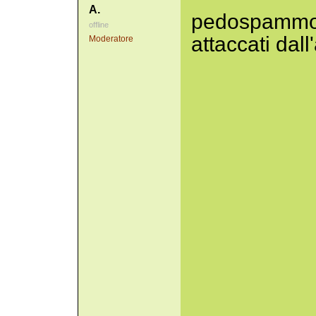
A.
pedospammogr
offline
attaccati dal
Moderatore