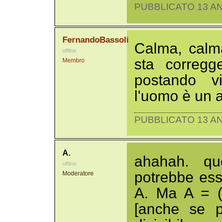
PUBBLICATO 13 AN
FernandoBassoli
Calma, calma
offline
sta corregg
Membro
postando vi
l'uomo è un a
PUBBLICATO 13 AN
A.
ahahah. qu
offline
potrebbe ess
Moderatore
A. Ma A = (A
[anche se p