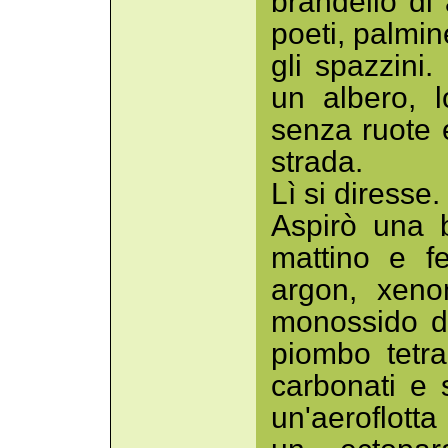
brandello di 
poeti, palmin
gli spazzini.
un albero, l
senza ruote e
strada.
Lì si diresse.
Aspirò una 
mattino e f
argon, xeno
monossido di
piombo tetra
carbonati e s
un'aeroflott