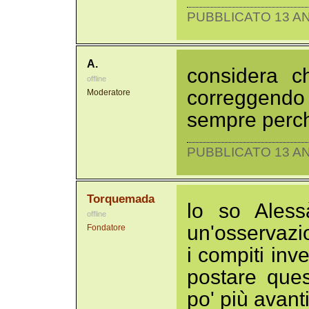
PUBBLICATO 13 AN
A.
considera c
offline
correggendo 5
Moderatore
sempre perché
PUBBLICATO 13 AN
Torquemada
lo so Aless
offline
un'osservazio
Fondatore
i compiti inv
postare ques
po' più avant