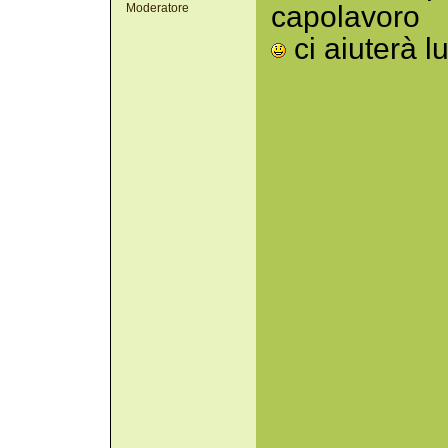
capolavoro
Moderatore
ci aiuterà lu