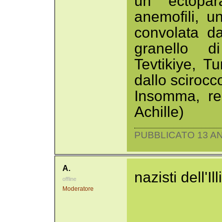
un ectopara
anemofili, un
convolata d
granello d
Tevtikiye, Tu
dallo scirocco
Insomma, res
Achille)
PUBBLICATO 13 AN
A.
nazisti dell'Il
offline
Moderatore