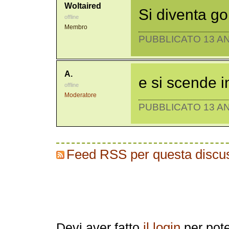
Woltaired
Si diventa go
offline
Membro
PUBBLICATO 13 AN
A.
e si scende 
offline
Moderatore
PUBBLICATO 13 AN
Feed RSS per questa discu
Replica
il login
Devi aver fatto
per pote