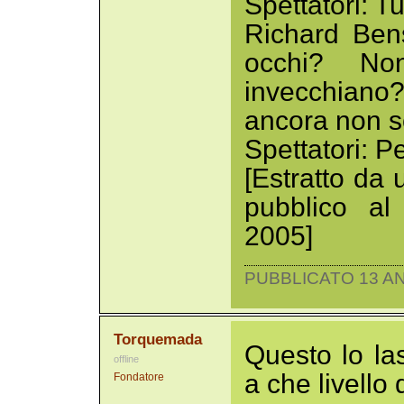
Spettatori: T
Richard Ben
occhi? No
invecchiano
ancora non s
Spettatori: P
[Estratto da 
pubblico a
2005]
PUBBLICATO 13 AN
Torquemada
Questo lo la
offline
a che livello
Fondatore