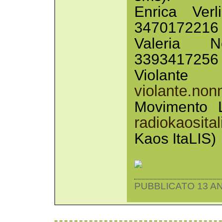
Enrica Ver
3470172216
Valeria
3393417256
Viol
violante.no
Movimento L
radiokaosit
Kaos ItaLIS)
PUBBLICATO 13 AN