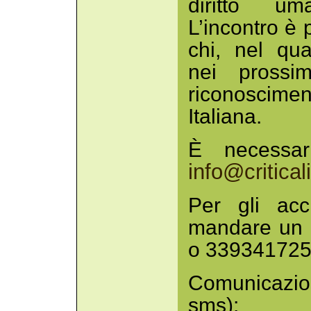
diritto um
L’incontro è 
chi, nel qua
nei prossi
riconoscime
Italiana.
È necessar
info@criticali
Per gli accr
mandare un 
o 33934172
Comunicazion
sms):