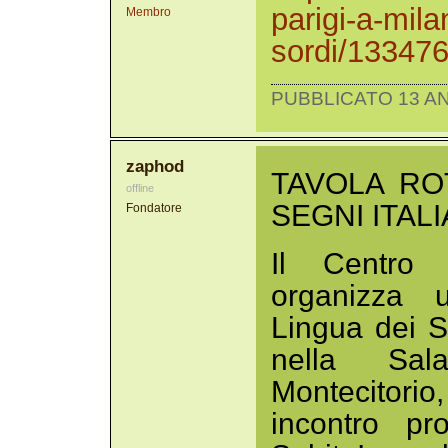
parigi-a-mila
Membro
sordi/13347
PUBBLICATO 13 AN
zaphod
TAVOLA RO
offline
SEGNI ITAL
Fondatore
Il Centro 
organizza 
Lingua dei Se
nella Sa
Montecitor
incontro p