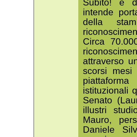
Subito! e 
intende porta
della sta
riconosciment
Circa 70.000
riconoscim
attraverso u
scorsi mesi
piattaform
istituzionali
Senato (Laur
illustri stu
Mauro, pers
Daniele Sil