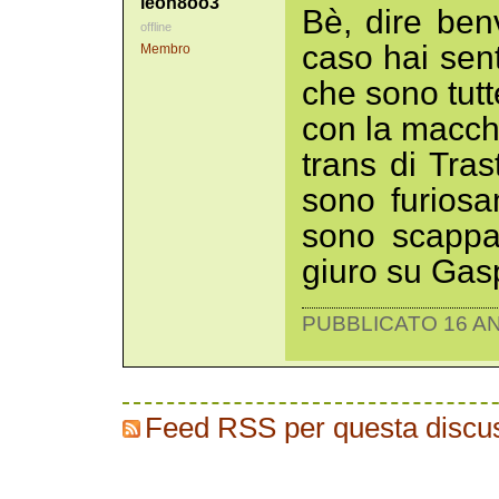
leon8oo3
Bè, dire be
offline
caso hai sen
Membro
che sono tutt
con la macch
trans di Tra
sono furiosam
sono scappat
giuro su Gas
PUBBLICATO 16 AN
Feed RSS per questa discu