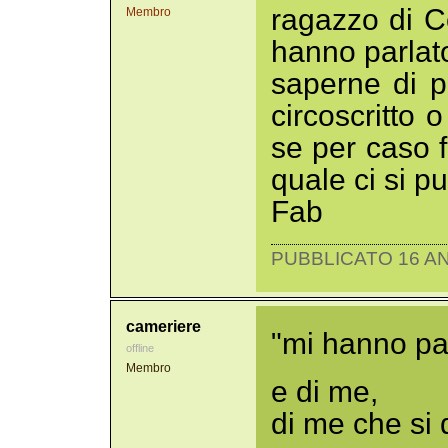
ragazzo di C
Membro
hanno parlato
saperne di p
circoscritto 
se per caso f
quale ci si p
Fab
PUBBLICATO 16 AN
cameriere
"mi hanno parl
offline
Membro
e di me,
di me che si 