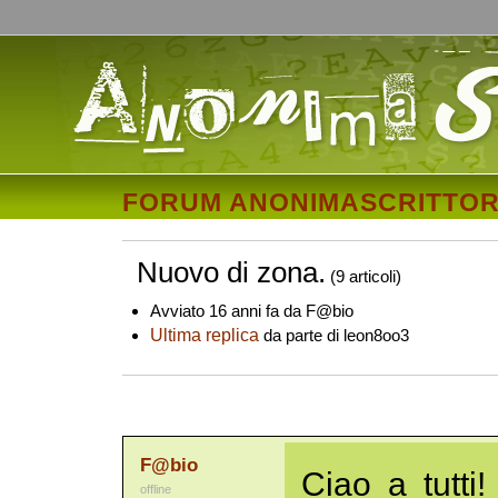
FORUM ANONIMASCRITTOR
Nuovo di zona.
(9 articoli)
Avviato 16 anni fa da F@bio
Ultima replica
da parte di leon8oo3
F@bio
Ciao a tutt
offline