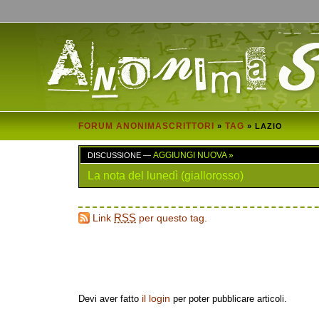
FORUM ANONIMASCRITTORI
TAG
»
» LAZIO
DISCUSSIONE —
AGGIUNGI NUOVA »
La nota del lunedì (giallorosso)
Link
RSS
per questo tag.
Aggiungi una Nuova Discussione
il login
Devi aver fatto
per poter pubblicare articoli.