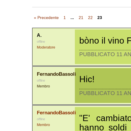
« Precedente
1
...
21
22
23
A.
bòno il vino 
offline
Moderatore
PUBBLICATO 11 AN
FernandoBassoli
Hic!
offline
Membro
PUBBLICATO 11 AN
FernandoBassoli
"E' cambiat
offline
hanno soldi
Membro