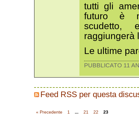
tutti gli am
futuro è no
scudetto,
raggiungerà l
Le ultime pa
PUBBLICATO 11 AN
Feed RSS per questa discu
« Precedente
1
...
21
22
23
Replica