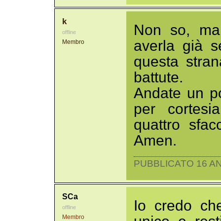
k
Non so, ma
offline
averla già s
Membro
questa stran
battute.
Andate un po'
per cortesi
quattro sfa
Amen.
PUBBLICATO 16 AN
SCa
Io credo che
offline
Membro