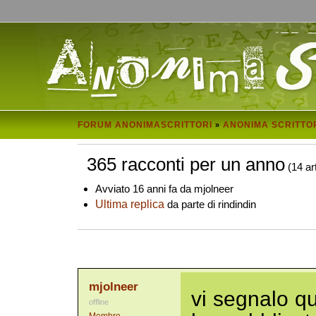
FORUM ANONIMASCRITTORI
ANONIMA SCRITTO
»
365 racconti per un anno
(14 art
Avviato 16 anni fa da mjolneer
Ultima replica
da parte di rindindin
mjolneer
vi segnalo qu
offline