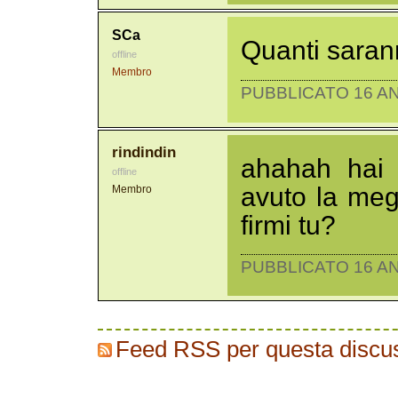
SCa
Quanti sarann
offline
Membro
PUBBLICATO 16 AN
rindindin
ahahah hai 
offline
avuto la meg
Membro
firmi tu?
PUBBLICATO 16 AN
Feed RSS per questa discu