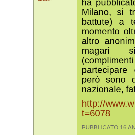
ha pubblicat
Membro
Milano, si t
battute) a 
momento olt
altro anoni
magari s
(compliment
partecipare
però sono dis
nazionale, fa
http://www.w
t=6078
PUBBLICATO 16 AN