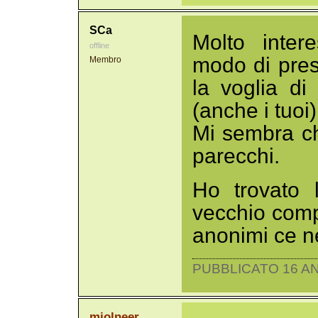
SCa
Molto inter
offline
modo di prese
Membro
la voglia d
(anche i tuoi)
Mi sembra ch
parecchi.
Ho trovato 
vecchio comp
anonimi ce ne
PUBBLICATO 16 AN
mjolneer