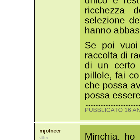
unico e resti
ricchezza 
selezione d
hanno abbassa
Se poi vuoi
raccolta di r
di un certo
pillole, fai
che possa ave
possa essere
PUBBLICATO 16 AN
mjolneer
Minchia, ho p
offline