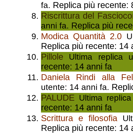
Replica più recente: 
fa.
Riscrittura del Fascioc
Replica più rece
anni fa.
Modica Quantità 2.0
Ul
Replica più recente: 14 
Pillole
Ultima replica 
recente: 14 anni fa
Daniela Rindi alla Felt
Repli
utente: 14 anni fa.
PALUDE
Ultima replica
recente: 14 anni fa
Scrittura e filosofia
Ult
Replica più recente: 14 