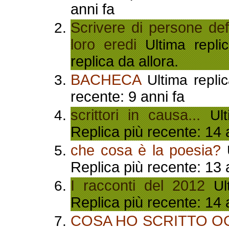
anni fa
Scrivere di persone def
loro eredi
Ultima repli
replica da allora.
BACHECA
Ultima repli
recente: 9 anni fa
scrittori in causa...
Ult
Replica più recente: 14 
che cosa è la poesia?
U
Replica più recente: 13 
I racconti del 2012
Ult
Replica più recente: 14 
COSA HO SCRITTO O