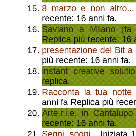
8 marzo e non altro...
recente: 16 anni fa.
Saviano a Milano (fa 
Replica più recente: 16 
presentazione del Bit 
più recente: 16 anni fa.
instant creative soluti
replica.
Racconta la tua notte (
Replica più recen
anni fa
Arte.r.i.e. in Cantalupo
recente: 16 anni fa.
Segni, sogni...
Iniziata 