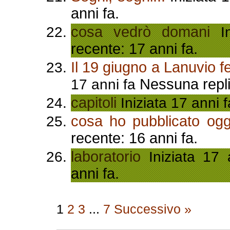
anni fa.
cosa vedrò domani
In
recente: 17 anni fa.
Il 19 giugno a Lanuvio fe
Nessuna repli
17 anni fa
capitoli
Iniziata 17 anni 
cosa ho pubblicato ogg
recente: 16 anni fa.
laboratorio
Iniziata 17
anni fa.
1
2
3
...
7
Successivo »