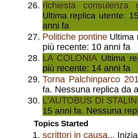
richiesta consulenza 
Ultima replica utente: 1
anni fa
Politiche pontine
Ultima 
più recente: 10 anni fa
LA COLONIA
Ultima re
più recente: 14 anni fa
Torna Palchinparco 201
Nessuna replica da al
fa.
L'AUTOBUS DI STALIN
Nessuna repli
15 anni fa.
Topics Started
scrittori in causa...
Inizi