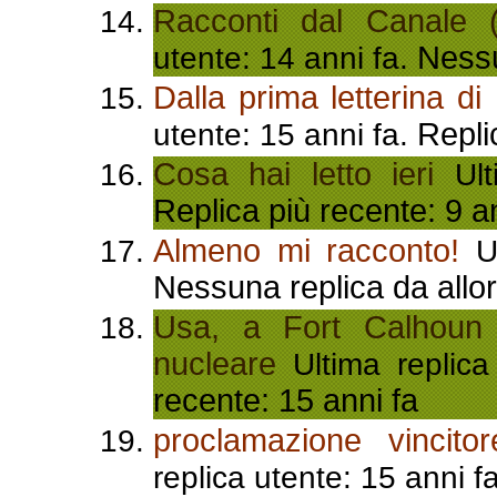
Racconti dal Canale (
Nessu
utente: 14 anni fa.
Dalla prima letterina di
Repli
utente: 15 anni fa.
Cosa hai letto ieri
Ulti
Replica più recente: 9 a
Almeno mi racconto!
Ul
Nessuna replica da allor
Usa, a Fort Calhoun i
nucleare
Ultima replica
recente: 15 anni fa
proclamazione vincit
replica utente: 15 anni f