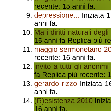
recente: 15 anni fa.
depressione...
Iniziata 
anni fa.
Ma i diritti naturali deg
Replica più re
15 anni fa
maggio sermonetano 2
recente: 16 anni fa.
invito a tutti gli anonim
Replica più recente: 1
fa
gerardo rizzo
Iniziata 1
anni fa.
(R)esistenza 2010
Inizi
16 anni fa.