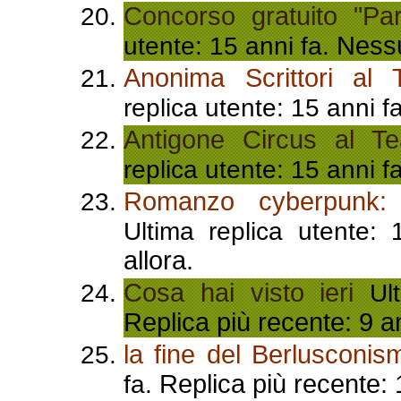
Concorso gratuito "Par
Nessu
utente: 15 anni fa.
Anonima Scrittori al
replica utente: 15 anni f
Antigone Circus al Te
replica utente: 15 anni f
Romanzo cyberpun
Ultima replica utente:
allora.
Cosa hai visto ieri
Ult
Replica più recente: 9 a
la fine del Berlusconis
Replica più recente: 
fa.