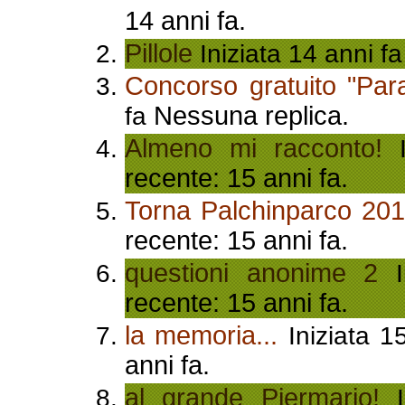
14 anni fa.
Pillole
Iniziata 14 anni f
Concorso gratuito "Para
Nessuna replica.
fa
Almeno mi racconto!
I
recente: 15 anni fa.
Torna Palchinparco 201
recente: 15 anni fa.
questioni anonime 2
I
recente: 15 anni fa.
la memoria...
Iniziata 1
anni fa.
al grande Piermario!
I