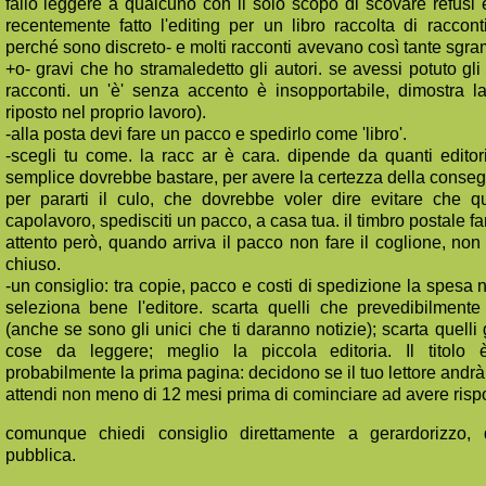
fallo leggere a qualcuno con il solo scopo di scovare refusi 
recentemente fatto l'editing per un libro raccolta di raccon
perché sono discreto- e molti racconti avevano così tante sgra
+o- gravi che ho stramaledetto gli autori. se avessi potuto gli
racconti. un 'è' senza accento è insopportabile, dimostra 
riposto nel proprio lavoro).
-alla posta devi fare un pacco e spedirlo come 'libro'.
-scegli tu come. la racc ar è cara. dipende da quanti editori
semplice dovrebbe bastare, per avere la certezza della conseg
per pararti il culo, che dovrebbe voler dire evitare che qu
capolavoro, spedisciti un pacco, a casa tua. il timbro postale fa
attento però, quando arriva il pacco non fare il coglione, non 
chiuso.
-un consiglio: tra copie, pacco e costi di spedizione la spesa
seleziona bene l'editore. scarta quelli che prevedibilment
(anche se sono gli unici che ti daranno notizie); scarta quelli
cose da leggere; meglio la piccola editoria. Il titolo
probabilmente la prima pagina: decidono se il tuo lettore andrà
attendi non meno di 12 mesi prima di cominciare ad avere risp
comunque chiedi consiglio direttamente a gerardorizzo, 
pubblica.