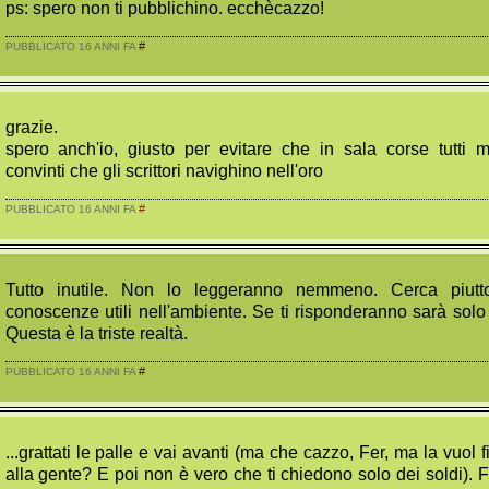
ps: spero non ti pubblichino. ecchècazzo!
#
PUBBLICATO 16 ANNI FA
grazie.
spero anch'io, giusto per evitare che in sala corse tutti m
convinti che gli scrittori navighino nell'oro
#
PUBBLICATO 16 ANNI FA
Tutto inutile. Non lo leggeranno nemmeno. Cerca piuttos
conoscenze utili nell'ambiente. Se ti risponderanno sarà solo 
Questa è la triste realtà.
#
PUBBLICATO 16 ANNI FA
...grattati le palle e vai avanti (ma che cazzo, Fer, ma la vuol fi
alla gente? E poi non è vero che ti chiedono solo dei soldi). 