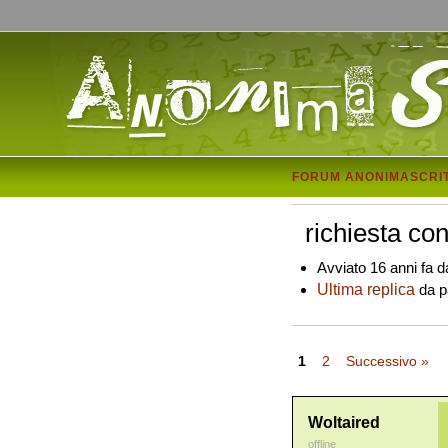
FORUM ANONIMASCRI
richiesta co
Avviato 16 anni fa d
Ultima replica
da p
1
2
Successivo »
Woltaired
offline