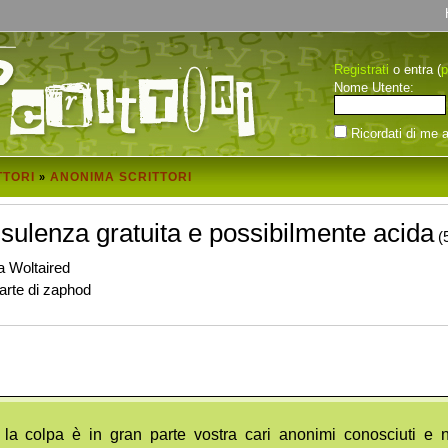
Registrati
p
o entra (
Nome Utente:
Ricordati di me a
TTORI
ANONIMA SCRITTORI
»
nsulenza gratuita e possibilmente acida
(
a Woltaired
arte di zaphod
la colpa è in gran parte vostra cari anonimi conosciuti e