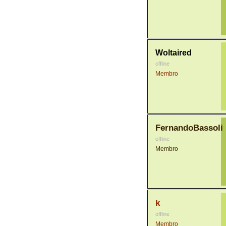
Woltaired
offline
Membro
FernandoBassoli
offline
Membro
k
offline
Membro