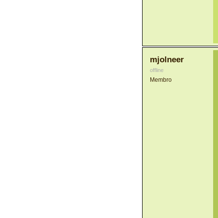
mjolneer
offline
Membro