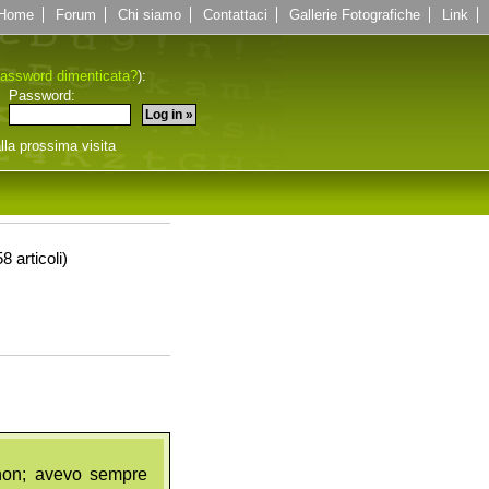
Home
Forum
Chi siamo
Contattaci
Gallerie Fotografiche
Link
assword dimenticata?
):
Password:
lla prossima visita
58 articoli)
 non; avevo sempre