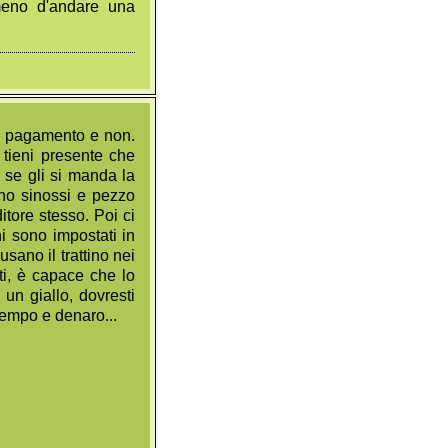
meno d'andare una
 a pagamento e non.
 tieni presente che
i se gli si manda la
iono sinossi e pezzo
itore stesso. Poi ci
hi sono impostati in
sano il trattino nei
ati, è capace che lo
un giallo, dovresti
 tempo e denaro...