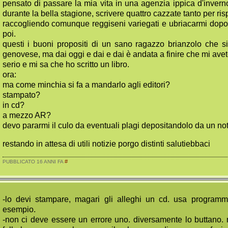
pensato di passare la mia vita in una agenzia ippica d'invern
durante la bella stagione, scrivere quattro cazzate tanto per ri
raccogliendo comunque reggiseni variegati e ubriacarmi dopo
poi.
questi i buoni propositi di un sano ragazzo brianzolo che 
genovese, ma dai oggi e dai e dai è andata a finire che mi avet
serio e mi sa che ho scritto un libro.
ora:
ma come minchia si fa a mandarlo agli editori?
stampato?
in cd?
a mezzo AR?
devo pararmi il culo da eventuali plagi depositandolo da un no
restando in attesa di utili notizie porgo distinti salutiebbaci
#
PUBBLICATO 16 ANNI FA
-lo devi stampare, magari gli alleghi un cd. usa programmi 
esempio.
-non ci deve essere un errore uno. diversamente lo buttano. r