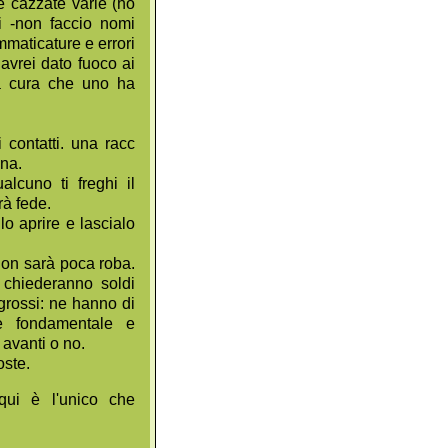
e cazzate varie (ho
ti -non faccio nomi
mmaticature e errori
 avrei dato fuoco ai
la cura che uno ha
 contatti. una racc
na.
alcuno ti freghi il
rà fede.
lo aprire e lascialo
 non sarà poca roba.
e chiederanno soldi
 grossi: ne hanno di
 è fondamentale e
 avanti o no.
oste.
qui è l'unico che