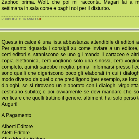
Zaphod prima, Wolt, che poi mi racconta. Magari fai a 
settimana in sala corse e paghi noi per il disturbo.
#
PUBBLICATO 16 ANNI FA
Questa in calce è una lista abbastanza attendibile di editori
Per quanto riguarda i consigli su come inviare a un editore,
certi editori si straniscono se uno gli manda il cartaceo e altr
copia elettronica, certi vogliono solo una sinossi, certi vogl
completo, quindi sarebbe meglio, prima, informarsi presso l'ed
sono quelli che digeriscono poco gli elaborati in cui i dialog
modo diverso da quello che prediligono (per esempio, se loro u
dialoghi, se si ritrovano un elaborato con i dialoghi virgolett
cestinano subito); e poi ovviamente se devi mandare che so 
verificare che quelli trattino il genere, altrimenti hai solo perso
Auguri!
A Pagamento
Alberti Editore
Aletti Editore
Altro Mondo Editore