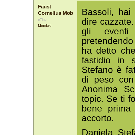
Faust
Bassoli, ha
Cornelius Mob
dire cazzate.
offline
Membro
gli eventi
pretendendo
ha detto che
fastidio in 
Stefano è fat
di peso con
Anonima Scr
topic. Se ti f
bene prima 
accorto.
Daniela, Ste