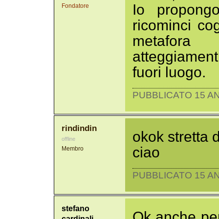
Io propong
Fondatore
ricominci cog
metafora
atteggiamen
fuori luogo.
PUBBLICATO 15 AN
rindindin
okok stretta d
offline
ciao
Membro
PUBBLICATO 15 AN
stefano
Ok anche pe
cardinali