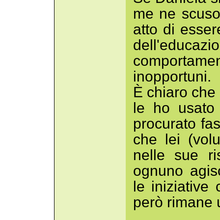
me ne scuso.
atto di esser
dell'educaz
comporta
inopportuni.
È chiaro che 
le ho usato
procurato fa
che lei (vo
nelle sue r
ognuno agis
le iniziative
però rimane u