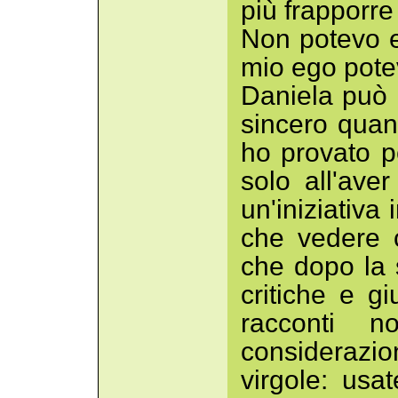
più frapporre 
Non potevo e
mio ego potev
Daniela può
sincero quan
ho provato pe
solo all'av
un'iniziativa
che vedere c
che dopo la 
critiche e gi
racconti n
considerazi
virgole: usa