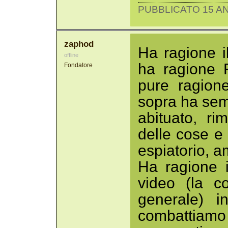
PUBBLICATO 15 AN
zaphod
Ha ragione i
offline
ha ragione 
Fondatore
pure ragion
sopra ha semp
abituato, ri
delle cose e
espiatorio, a
Ha ragione 
video (la c
generale) i
combattiam