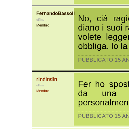
FernandoBassoli
No, cià ragi
offline
diano i suoi 
Membro
volete legge
obbliga. Io l
PUBBLICATO 15 AN
rindindin
Fer ho spost
offline
da una c
Membro
personalmente
PUBBLICATO 15 AN