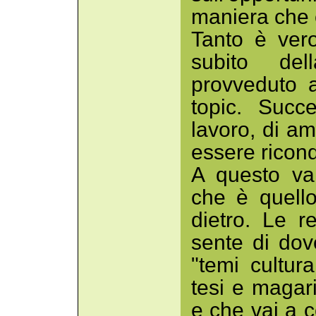
maniera che e
Tanto è ver
subito del
provveduto 
topic. Succ
lavoro, di am
essere ricond
A questo va
che è quell
dietro. Le r
sente di dov
"temi cultura
tesi e magari
e che vai a c