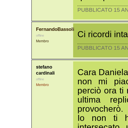
PUBBLICATO 15 AN
FernandoBassoli
Ci ricordi int
offline
Membro
PUBBLICATO 15 AN
stefano
Cara Daniela
cardinali
non mi piac
offline
Membro
perciò ora ti
ultima repl
provocherò.
Io non ti 
intersecato