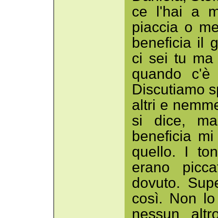
ce l'hai a m
piaccia o m
beneficia il 
ci sei tu ma
quando c'è 
Discutiamo sp
altri e nemm
si dice, m
beneficia mi
quello. I to
erano picca
dovuto. Supe
così. Non l
nessun altr