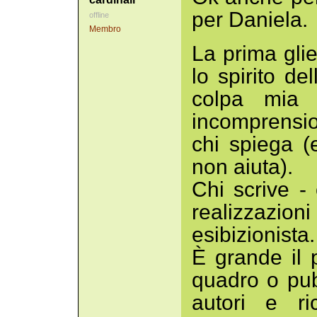
per Daniela.
offline
Membro
La prima gli
lo spirito d
colpa mia 
incomprensi
chi spiega (
non aiuta).
Chi scrive 
realizzazioni 
esibizionista.
È grande il 
quadro o pubb
autori e ri