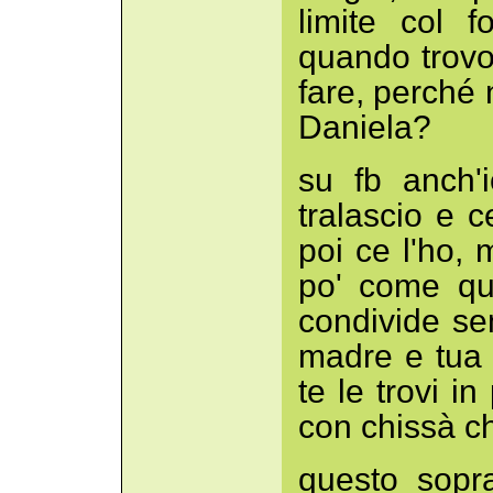
limite col 
quando trovo 
fare, perché 
Daniela?
su fb anch'
tralascio e c
poi ce l'ho,
po' come que
condivide se
madre e tua 
te le trovi i
con chissà ch
questo sopr