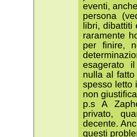
eventi, anche
persona (ve
libri, dibatti
raramente ho 
per finire,
determinazi
esagerato i
nulla al fatt
spesso letto i
non giustific
p.s A Zaph
privato, qu
decente. Anc
questi probl