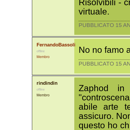
Risolvibili -
virtuale.
PUBBLICATO 15 AN
FernandoBassoli
No no famo a
offline
Membro
PUBBLICATO 15 AN
rindindin
Zaphod in 
offline
"controscen
Membro
abile arte t
assicuro. No
questo ho ch