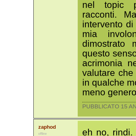
nel topic p
racconti. M
intervento d
mia involo
dimostrato 
questo senso,
acrimonia ne
valutare che
in qualche mo
meno gener
PUBBLICATO 15 AN
zaphod
eh no, rindi.
offline