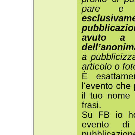
pare 
esclusivame
pubblicazio
avuto a 
dell’anonim
a pubblicizz
articolo o fot
È esattame
l'evento che
il tuo nome
frasi.
Su FB io ho
evento di 
pubblicazion