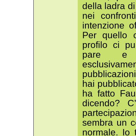
della ladra di
nei confron
intenzione o
Per quello 
profilo ci p
pare e n
esclusivame
pubblicazion
hai pubblicat
ha fatto Fa
dicendo? C’
partecipazion
sembra un c
normale. Io 