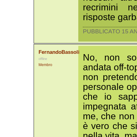
recrimini n
risposte garb
PUBBLICATO 15 AN
FernandoBassoli
No, non so
offline
andata off-to
Membro
non pretendo
personale opi
che io sapp
impegnata a
me, che non 
è vero che s
nella vita, m