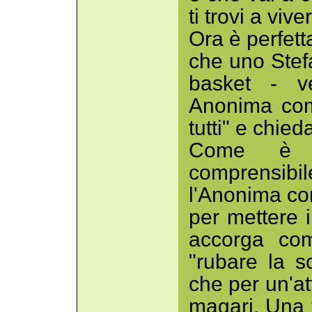
ti trovi a vive
Ora è perfet
che uno Stefa
basket - v
Anonima com
tutti" e chied
Come è p
comprensibi
l'Anonima co
per mettere i
accorga com
"rubare la s
che per un'at
magari. Una v