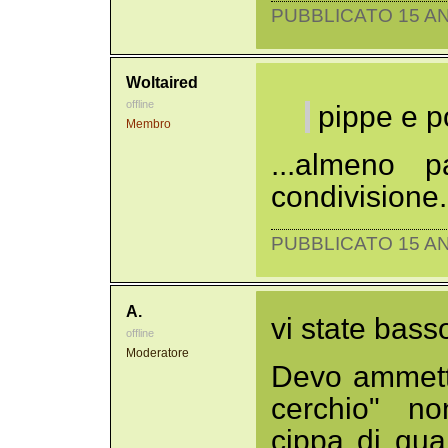
PUBBLICATO 15 AN
Woltaired
offline
pippe e p
Membro
...almeno p
condivisione.
PUBBLICATO 15 AN
A.
vi state bass
offline
Moderatore
Devo ammett
cerchio" n
cippa di qua