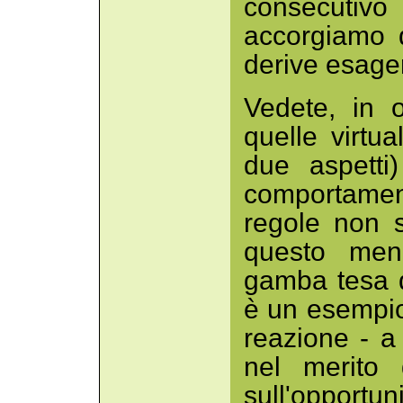
consecutivo
accorgiamo 
derive esage
Vedete, in 
quelle virtu
due aspetti
comportamen
regole non s
questo meno
gamba tesa di
è un esempio
reazione - a
nel merito 
sull'opport