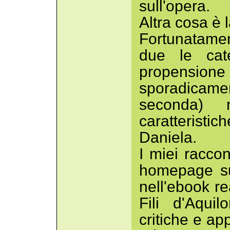
sull'opera.
Altra cosa è 
Fortunatame
due le cat
propensi
sporadicame
seconda)
caratteristi
Daniela.
I miei raccont
homepage sul
nell'ebook re
Fili d'Aquil
critiche e ap