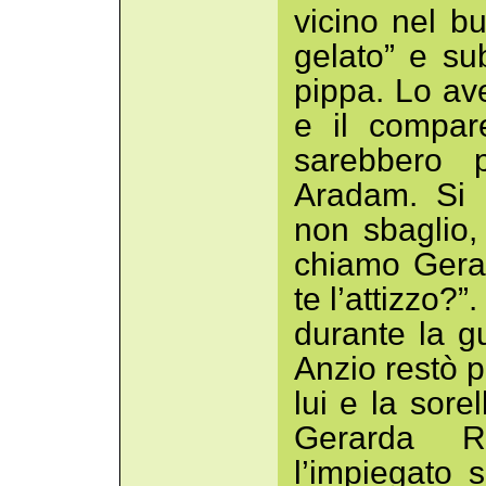
vicino nel bu
gelato” e sub
pippa. Lo av
e il compar
sarebbero p
Aradam. Si 
non sbaglio,
chiamo Gerar
te l’attizzo?”
durante la g
Anzio restò p
lui e la sore
Gerarda Ri
l’impiegato 