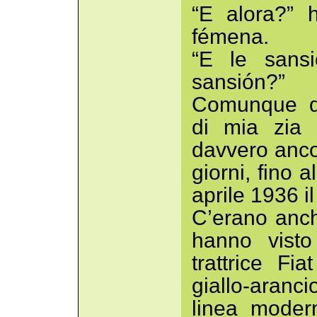
“E alora?” 
fémena.
“E le sans
sansión?”
Comunque qu
di mia zia 
davvero ancor
giorni, fino a
aprile 1936 i
C’erano anch
hanno visto
trattrice Fi
giallo-aran
linea moder