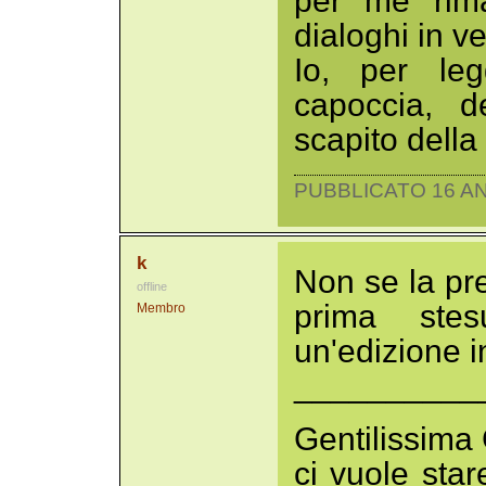
per me rima
dialoghi in v
Io, per leg
capoccia, d
scapito della f
PUBBLICATO 16 AN
k
Non se la pr
offline
prima stes
Membro
un'edizione i
__________
Gentilissima
ci vuole star