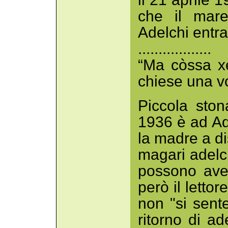
che il mare
Adelchi entr
..................
“Ma còssa xè
chiese una vo
Piccola ston
1936 è ad A
la madre a di
magari adelc
possono aver
però il letto
non "si sente
ritorno di a