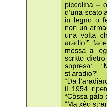
piccolina – 
d’una scatol
in legno o f
non un armad
una volta c
aradio!” fac
messa a leg
scritto dietr
sopresa: 
st’aradio?”
“Da l’aradiàr
il 1954 ripe
“Còssa gàlo 
“Ma xèo stran