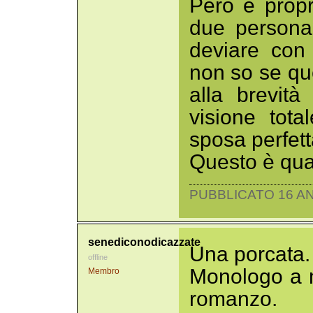
Però è prop
due persona
deviare con
non so se qu
alla brevit
visione tota
sposa perfet
Questo è qua
PUBBLICATO 16 AN
senediconodicazzate
Una porcata.
offline
Monologo a 
Membro
romanzo.