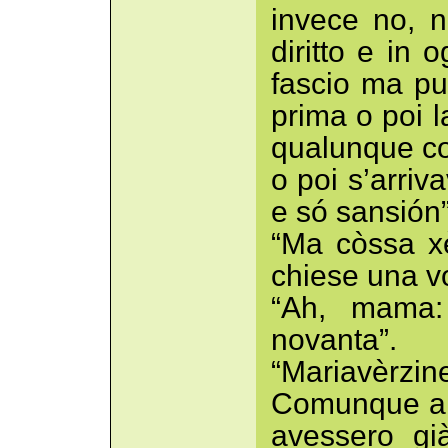
invece no, 
diritto e in 
fascio ma pur
prima o poi 
qualunque co
o poi s’arriva
e só sansión”
“Ma còssa xè
chiese una vo
“Ah, mama:
novanta”.
“Mariavèrzin
Comunque a n
avessero g