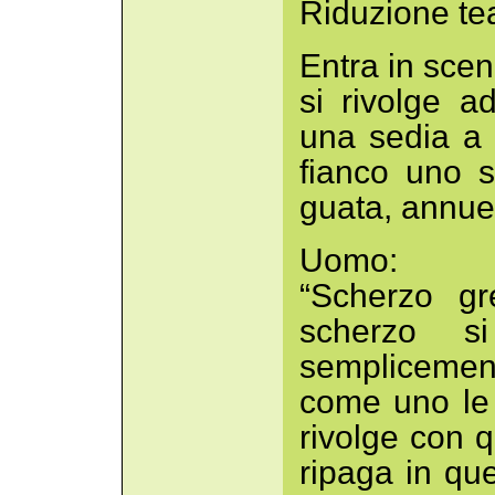
Riduzione tea
Entra in sce
si rivolge a
una sedia a f
fianco uno s
guata, annue
Uomo:
“Scherzo gr
scherzo s
semplicemen
come uno le 
rivolge con q
ripaga in qu