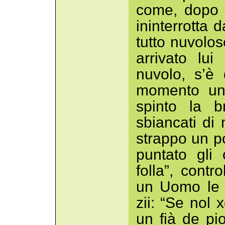
come, dopo t
ininterrotta 
tutto nuvolo
arrivato lui
nuvolo, s’è
momento una
spinto la b
sbiancati di
strappo un po
puntato gli
folla”, contr
un Uomo le 
zii: “Se nol
un fià de pio