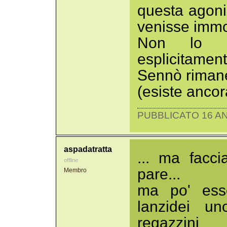
questa agoni
venisse immo
Non lo v
esplicitame
Sennò rimane
(esiste ancor
PUBBLICATO 16 AN
aspadatratta
... ma facc
offline
pare...
Membro
ma po' esse
lanzidei u
regazzin