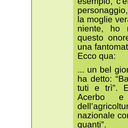
esempio, c'e
personaggio
la moglie ver
niente, ho 
questo onore
una fantomati
Ecco qua:
... un bel gi
ha detto: “B
tuti e trì”.
Acerbo e 
dell’agrico
nazionale com
quanti”.