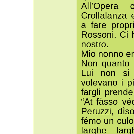
All’Opera
Crollalanza e
a fare propri
Rossoni. Ci
nostro.
Mio nonno e
Non quanto l
Lui non si 
volevano i pi
fargli prend
“At fàsso vé
Peruzzi, dìso
fémo un culo 
larghe lar