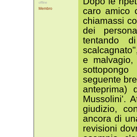
Dopo le ripet
offline
caro amico c
Membro
chiamassi c
dei person
tentando d
scalcagnato"
e malvagio,
sottopongo 
seguente brev
anteprima) d
Mussolini'. 
giudizio, c
ancora di una
revisioni dov