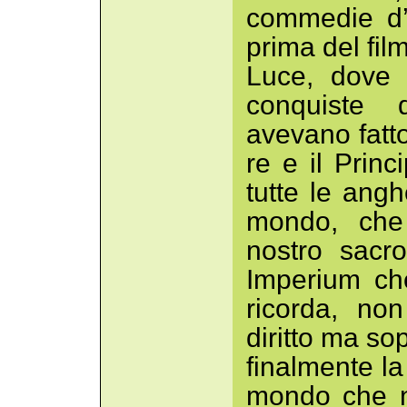
commedie d’
prima del fil
Luce, dove 
conquiste 
avevano fatto
re e il Princ
tutte le angh
mondo, che 
nostro sacr
Imperium ch
ricorda, no
diritto ma so
finalmente l
mondo che n