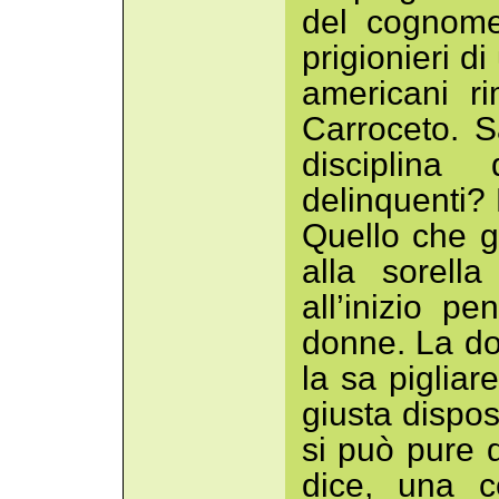
del cognome
prigionieri di
americani ri
Carroceto. S
disciplin
delinquenti? 
Quello che g
alla sorell
all’inizio p
donne. La d
la sa pigliar
giusta dispos
si può pure d
dice, una c