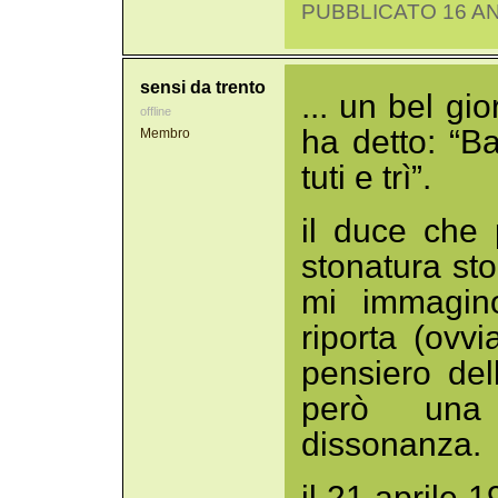
PUBBLICATO 16 AN
sensi da trento
... un bel gi
offline
ha detto: “B
Membro
tuti e trì”.
il duce che
stonatura sto
mi immagino
riporta (ovvi
pensiero de
però una 
dissonanza.
il 21 aprile 