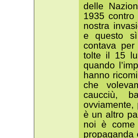
delle Nazio
1935 contro 
nostra invas
e questo s
contava per
tolte il 15 l
quando l’imp
hanno ricomi
che volevam
caucciù, b
ovviamente, 
è un altro p
noi è come 
propaganda è