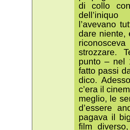
di collo co
dell’iniqu
l’avevano tu
dare niente,
riconosceva 
strozzare. 
punto – nel
fatto passi d
dico. Adess
c’era il cinema
meglio, le se
d’essere and
pagava il bi
film diverso