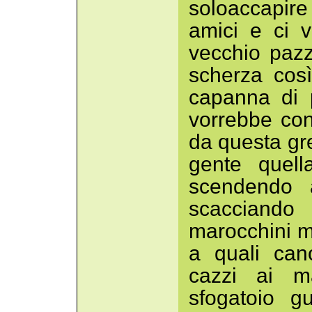
soloaccapire
amici e ci 
vecchio paz
scherza cos
capanna di p
vorrebbe con 
da questa gre
gente quell
scendendo 
scacciando 
marocchini ma
a quali cano
cazzi ai m
sfogatoio g