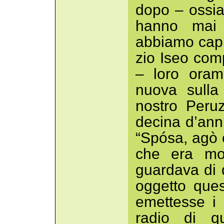
dopo – ossia
hanno mai
abbiamo capi
zio Iseo com
– loro oram
nuova sulla
nostro Peru
decina d’ann
“Spósa, agò c
che era mog
guardava di 
oggetto que
emettesse i
radio di q