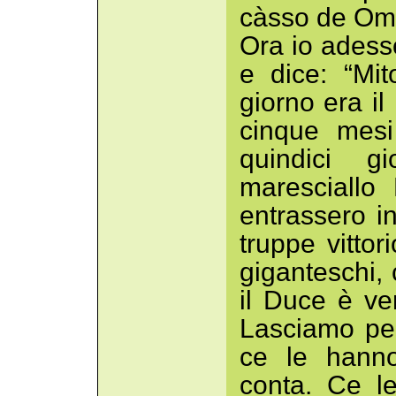
càsso de Omo
Ora io adesso
e dice: “Mi
giorno era i
cinque mesi
quindici g
maresciallo
entrassero i
truppe vittor
giganteschi,
il Duce è ve
Lasciamo per
ce le hanno
conta. Ce l