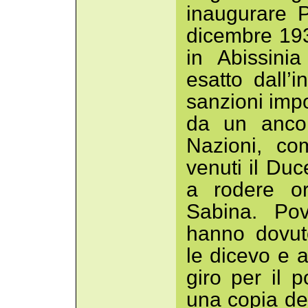
inaugurare P
dicembre 193
in Abissini
esatto dall’i
sanzioni imp
da un ancor
Nazioni, co
venuti il Duc
a rodere or
Sabina. Pov
hanno dovu
le dicevo e a
giro per il 
una copia de