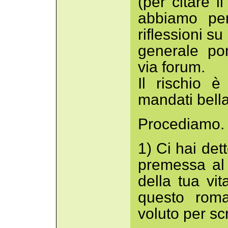
(per citare i
abbiamo pen
riflessioni su
generale po
via forum.
Il rischio 
mandati bell
Procediamo.
1) Ci hai dett
premessa al 
della tua vit
questo rom
voluto per sc