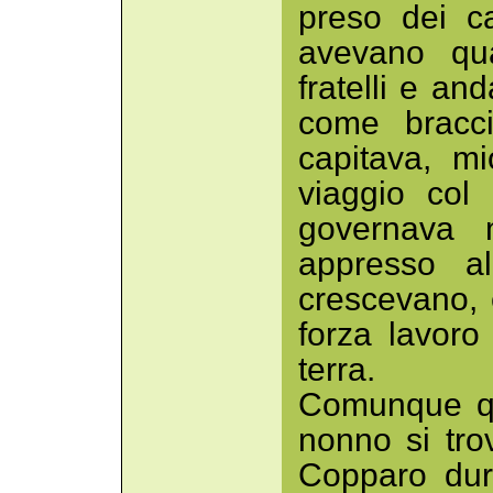
preso dei c
avevano qua
fratelli e an
come bracci
capitava, m
viaggio col
governava 
appresso all
crescevano, 
forza lavoro 
terra.
Comunque qu
nonno si tr
Copparo dura