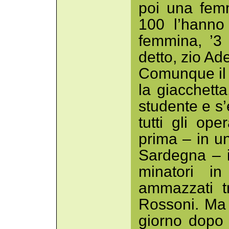
poi una femm
100 l’hanno 
femmina, ’3
detto, zio Ade
Comunque il 
la giacchetta
studente e s’
tutti gli op
prima – in u
Sardegna – i
minatori i
ammazzati t
Rossoni. Ma
giorno dopo 