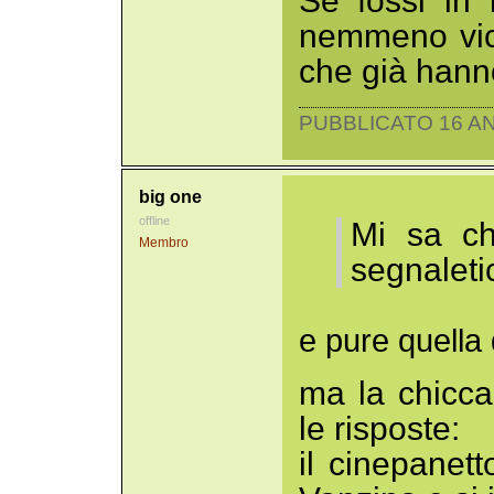
Se fossi in
nemmeno vic
che già hann
PUBBLICATO 16 AN
big one
offline
Mi sa ch
Membro
segnaleti
e pure quella 
ma la chicca
le risposte:
il cinepanet