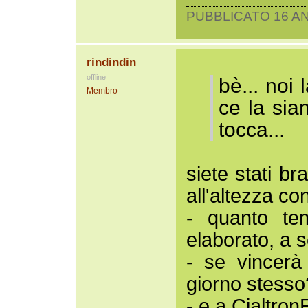
PUBBLICATO 16 AN
rindindin
offline
bè... noi
Membro
ce la sia
tocca...
siete stati br
all'altezza c
- quanto te
elaborato, a 
- se vincerà
giorno stesso
- e a Cialtro