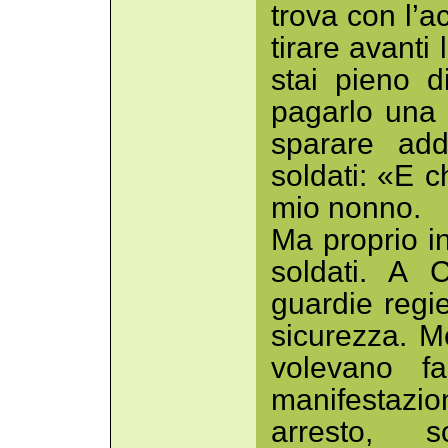
trova con l’a
tirare avanti 
stai pieno d
pagarlo una l
sparare add
soldati: «E 
mio nonno.
Ma proprio i
soldati. A 
guardie regi
sicurezza. M
volevano f
manifestazio
arresto, s