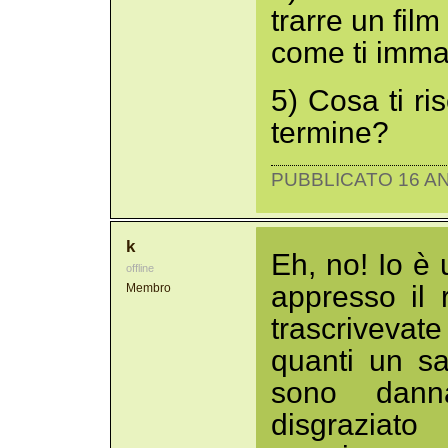
trarre un fil
come ti immag
5) Cosa ti ri
termine?
PUBBLICATO 16 AN
k
Eh, no! Io è 
offline
appresso il 
Membro
trascriveva
quanti un sa
sono dann
disgraziato 