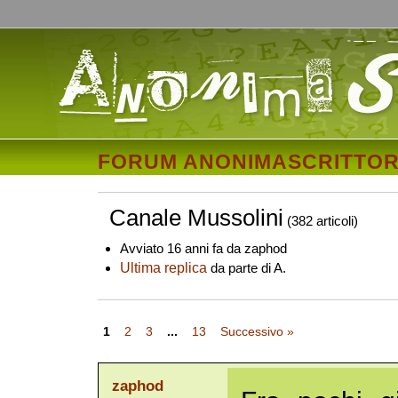
FORUM ANONIMASCRITTOR
Canale Mussolini
(382 articoli)
Avviato 16 anni fa da zaphod
Ultima replica
da parte di A.
1
2
3
...
13
Successivo »
zaphod