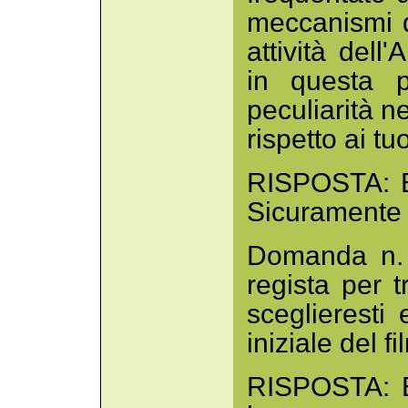
meccanismi de
attività dell
in questa p
peculiarità n
rispetto ai tu
RISPOSTA: Bo
Sicuramente s
Domanda n. 
regista per 
sceglieresti
iniziale del f
RISPOSTA: E