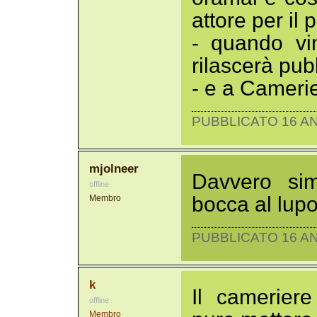
attore per il
- quando vi
rilascerà pu
- e a Cameri
PUBBLICATO 16 AN
mjolneer
Davvero sim
offline
bocca al lupo 
Membro
PUBBLICATO 16 AN
k
Il camerier
offline
Membro