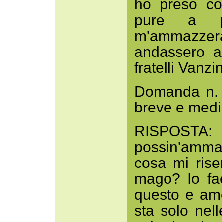
ho preso co
pure a p
m'ammazzera
andassero af
fratelli Vanz
Domanda n. 5
breve e medi
RISPOSTA:
possin'amma
cosa mi riser
mago? Io fac
questo e ame
sta solo nel