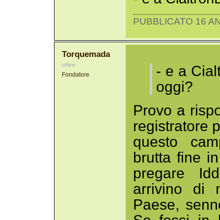
PUBBLICATO 16 AN
Torquemada
offline
- e a Cia
Fondatore
oggi?
Provo a risp
registratore p
questo camp
brutta fine i
pregare Id
arrivino di
Paese, sennò 