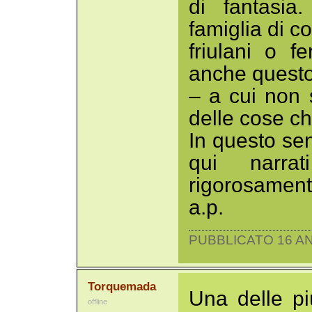
di fantasia
famiglia di co
friulani o f
anche questo
– a cui non 
delle cose ch
In questo sens
qui narra
rigorosamente
a.p.
PUBBLICATO 16 AN
Torquemada
Una delle pi
offline