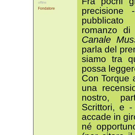
Fra pochi g
offline
precisione 
Fondatore
pubblicato
romanzo di 
Canale Muss
parla del pre
siamo tra q
possa leggere
Con Torque 
una recensi
nostro, par
Scrittori, e
accade in gi
né opportuno