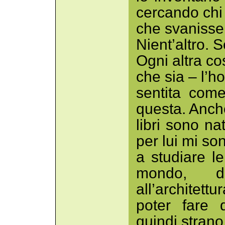
cercando chi 
che svanisse
Nient’altro. S
Ogni altra co
che sia – l’h
sentita come
questa. Anche 
libri sono na
per lui mi s
a studiare l
mondo, da
all’architettu
poter fare 
quindi strano