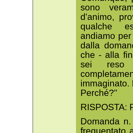
sono vera
d'animo, pro
qualche es
andiamo per 
dalla doman
che - alla fi
sei reso
completamen
immaginato. 
Perché?"
RISPOSTA: P
Domanda n. 3
frequentato 