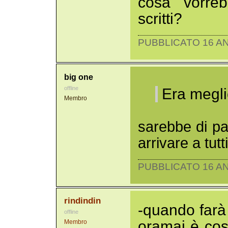
cosa vorreb
scritti?
PUBBLICATO 16 AN
big one
offline
Era megli
Membro
sarebbe di pa
arrivare a tutti
PUBBLICATO 16 AN
rindindin
-quando farà 
offline
oramai è cos
Membro