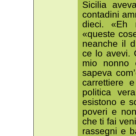
Sicilia ave
contadini a
dieci. «Eh
«queste cose
neanche il d
ce lo avevi.
mio nonno c
sapeva com’
carrettiere
politica ve
esistono e so
poveri e non
che ti fai ven
rassegni e 