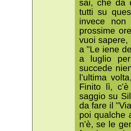
sai, che da
tutti su que
invece non 
prossime ore
vuoi sapere, 
a "Le iene d
a luglio pe
succede nien
l'ultima volt
Finito lì, c
saggio su Sil
da fare il "Vi
poi qualche 
n'è, se le g