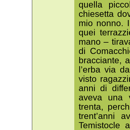
quella picc
chiesetta do
mio nonno. I
quei terrazz
mano – tirav
di Comacchi
bracciante, 
l’erba via d
visto ragazz
anni di diff
aveva una 
trenta, per
trent’anni a
Temistocle a