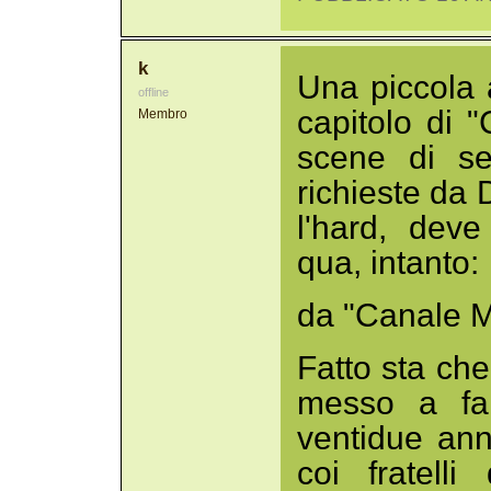
k
Una piccola a
offline
capitolo di 
Membro
scene di se
richieste da 
l'hard, dev
qua, intanto:
da "Canale Mu
Fatto sta ch
messo a far
ventidue ann
coi fratell