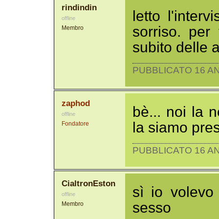
rindindin
letto l'inter
offline
sorriso. per
Membro
subito delle 
PUBBLICATO 16 AN
zaphod
bè... noi la 
offline
la siamo pres
Fondatore
PUBBLICATO 16 AN
CialtronEston
sì io volev
offline
sesso
Membro