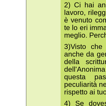
2) Ci hai an
lavoro, rileg
è venuto co
te lo eri imm
meglio. Perc
3)Visto che 
anche da gen
della scritt
dell'Anonim
questa pas
peculiarità n
rispetto ai tu
4) Se doves