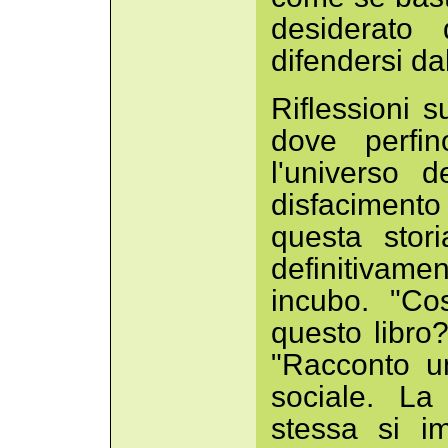
desiderato
difendersi dal
Riflessioni 
dove perfi
l'universo 
disfacimen
questa stor
definitivam
incubo. "Co
questo libro
"Racconto u
sociale. L
stessa si i