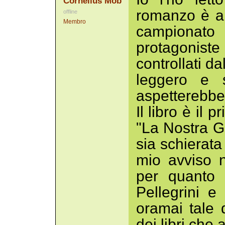
Cornelius Mob
romanzo è am
offline
Membro
campiona
protagonist
controllati da
leggero e s
aspetterebbe,
Il libro è il 
"La Nostra Gu
sia schierata 
mio avviso n
per quanto 
Pellegrini e
oramai tale 
dei libri che