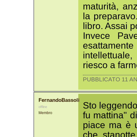
maturità, an
la preparavo
libro. Assai p
Invece Pav
esattament
intellettual
riesco a farm
PUBBLICATO 11 AN
FernandoBassoli
Sto leggendo 
offline
fu mattina" di
Membro
piace ma è 
che stanotte