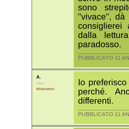
sono strepi
"vivace", dà
consigliere
dalla lettu
paradosso.
PUBBLICATO 11 AN
A.
Io preferisc
offline
perché. An
Moderatore
differenti.
PUBBLICATO 11 AN