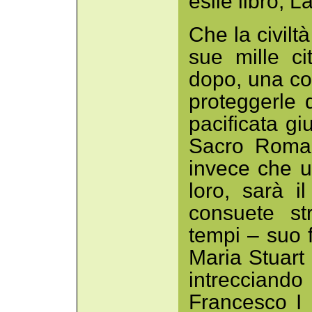
esile libro, L
Che la civilt
sue mille ci
dopo, una co
proteggerle 
pacificata gi
Sacro Roma
invece che un
loro, sarà i
consuete st
tempi – suo 
Maria Stuart 
intreccian
Francesco I 