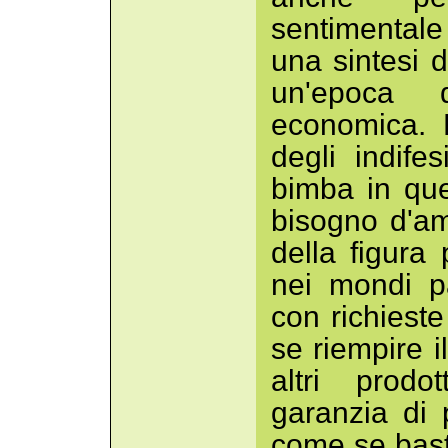
sentimental
una sintesi d
un'epoca 
economica. L
degli indife
bimba in que
bisogno d'am
della figura
nei mondi pa
con richiest
se riempire il 
altri prodo
garanzia di 
come se bast