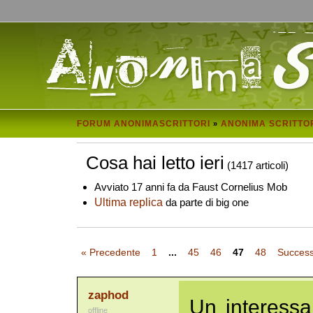
FORUM ANONIMASCRITTORI
ANONIMA SCRITTO
»
Cosa hai letto ieri
(1417 articoli)
Avviato 17 anni fa da Faust Cornelius Mob
Ultima replica
da parte di big one
« Precedente
1
...
45
46
47
48
Success
zaphod
Un interessa
offline