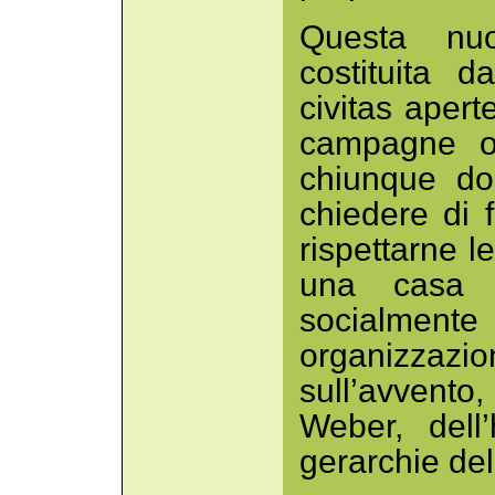
Questa nu
costituita d
civitas apert
campagne o 
chiunque do
chiedere di 
rispettarne l
una casa
socialment
organizzaz
sull’avvent
Weber, dell
gerarchie de