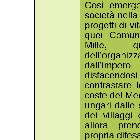
Così emerge
società nella
progetti di vi
quei Comuni
Mille, q
dell’organi
dall’imper
disfacendos
contrastare l
coste del Med
ungari dalle 
dei villaggi
allora pre
propria dife