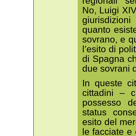
regionali s
No, Luigi XIV
giurisdizion
quanto esist
sovrano, e qu
l’esito di pol
di Spagna ch
due sovrani d
In queste cit
cittadini – 
possesso de
status conse
esito del me
le facciate e