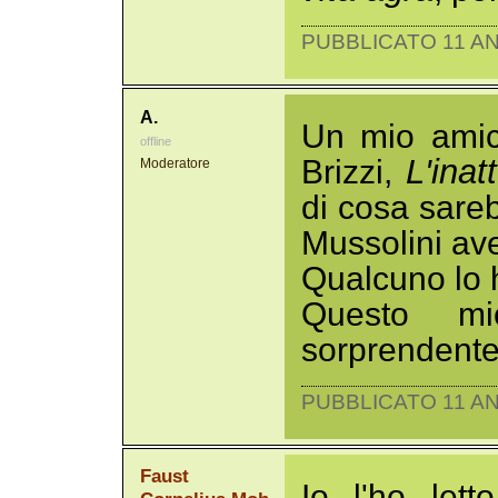
PUBBLICATO 11 AN
A.
Un mio amico
offline
L'inat
Brizzi,
Moderatore
di cosa sare
Mussolini ave
Qualcuno lo h
Questo m
sorprendente.
PUBBLICATO 11 AN
Faust
Io l'ho lett