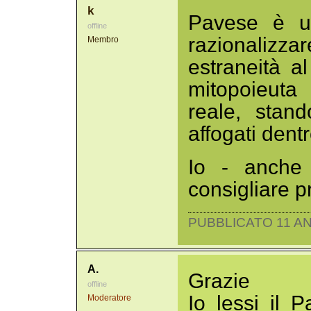
k
Pavese è un
offline
razionaliz
Membro
estraneità a
mitopoieuta
reale, stan
affogati dentr
Io - anche 
consigliare p
PUBBLICATO 11 AN
A.
Grazie
offline
Io lessi il 
Moderatore