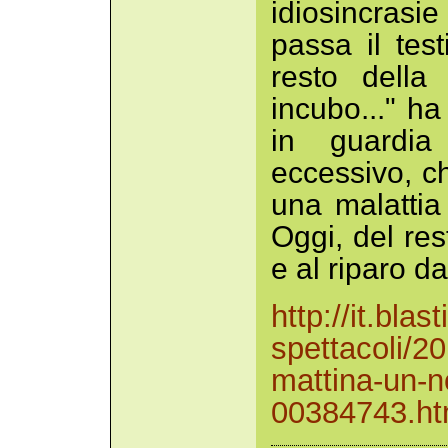
idiosincrasi
passa il test
resto della
incubo..." ha
in guardia 
eccessivo, c
una malattia
Oggi, del res
e al riparo d
http://it.bla
spettacoli/20
mattina-un-no
00384743.ht