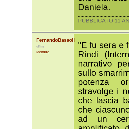
Daniela.
PUBBLICATO 11 AN
FernandoBassoli
"E fu sera e 
offline
Rindi (Inter
Membro
narrativo pe
sullo smarrim
potenza or
stravolge i n
che lascia b
che ciascuno
ad un cert
amplificato d