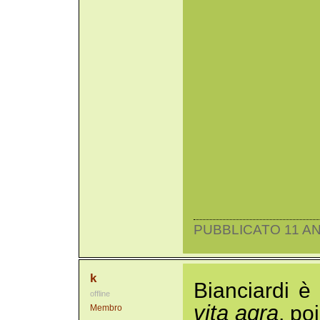
PUBBLICATO 11 AN
k
Bianciardi è
offline
vita agra
, po
Membro