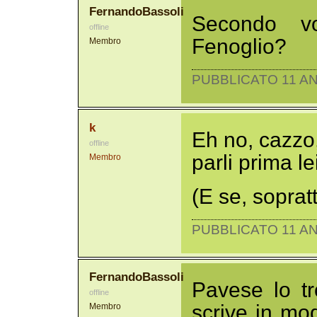
FernandoBassoli
Secondo v
offline
Fenoglio?
Membro
PUBBLICATO 11 AN
k
Eh no, cazzo,
offline
parli prima le
Membro
(E se, sopratt
PUBBLICATO 11 AN
FernandoBassoli
Pavese lo t
offline
scrive in mod
Membro