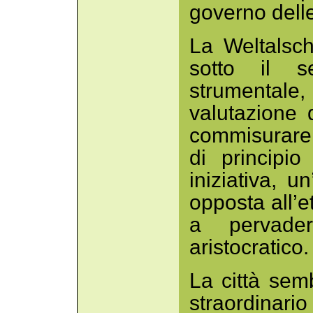
governo delle
La Weltalsch
sotto il s
strumentale
valutazione 
commisurare 
di principi
iniziativa, u
opposta all’e
a pervade
aristocratico.
La città se
straordinar