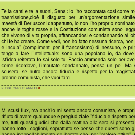
Te la canti e te la suoni, Sensi: io l'ho raccontata così come m
trasmissione,cioè il disgusto per un'argomentazione simil
maestà di Berlusconi dappertutto, io non l'ho proprio nominato
anche le toghe rosse e la Costituzione comunista sono legg
che vivono di vita propria, affrancandosi e condannando all'obl
chi le ha create. Come vedi, non ho fatto nessuna ricerca, non
e incula" (complimenti per il francesismo) di nessuno, e pr
tengo a fare l'intellettuale: sono una popolana io, da dove 
'st'idea reiterata lo sai solo tu. Faccio ammenda solo per aver
come ricordavo, l'imputato condannato, pensa un po'. Ma
scuserai se nutro ancora fiducia e rispetto per la magistrat
proprio comunista, che vuoi farci...
#
PUBBLICATO 13 ANNI FA
Mi scusi llux, ma anch'io mi sento ancora comunista, e propri
rifiuto di avere qualunque e pregiudiziale "fiducia e rispetto pe
me, tutti questi giudici che dalla mattina alla sera si presenta
hanno rotto i coglioni, soprattutto se penso che questi sono gl
hanno inappellabilmente deliberato che, per "malore attivo", 