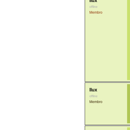
llux
offline
Membro
llux
offline
Membro