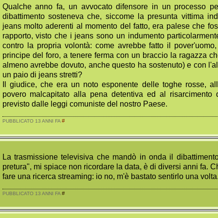
Qualche anno fa, un avvocato difensore in un processo per
dibattimento sosteneva che, siccome la presunta vittima in
jeans molto aderenti al momento del fatto, era palese che fo
rapporto, visto che i jeans sono un indumento particolarmente
contro la propria volontà: come avrebbe fatto il pover'uom
principe del foro, a tenere ferma con un braccio la ragazza ch
almeno avrebbe dovuto, anche questo ha sostenuto) e con l'altr
un paio di jeans stretti?
Il giudice, che era un noto esponente delle toghe rosse, al
povero malcapitato alla pena detentiva ed al risarcimento 
previsto dalle leggi comuniste del nostro Paese.
#
PUBBLICATO 13 ANNI FA
La trasmissione televisiva che mandò in onda il dibattiment
pretura", mi spiace non ricordare la data, è di diversi anni fa. 
fare una ricerca streaming: io no, m'è bastato sentirlo una volta
#
PUBBLICATO 13 ANNI FA