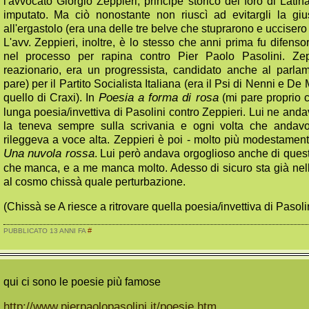
l'avvocato Giorgio Zeppieri, principe storico del foro di Latin
imputato. Ma ciò nonostante non riuscì ad evitargli la gi
all'ergastolo (era una delle tre belve che stuprarono e uccisero 
L'avv. Zeppieri, inoltre, è lo stesso che anni prima fu difensor
nel processo per rapina contro Pier Paolo Pasolini. Ze
reazionario, era un progressista, candidato anche al parla
pare) per il Partito Socialista Italiana (era il Psi di Nenni e D
quello di Craxi). In
Poesia a forma di rosa
(mi pare proprio c
lunga poesia/invettiva di Pasolini contro Zeppieri. Lui ne and
la teneva sempre sulla scrivania e ogni volta che andav
rileggeva a voce alta. Zeppieri è poi - molto più modestamente
Una nuvola rossa
. Lui però andava orgoglioso anche di ques
che manca, e a me manca molto. Adesso di sicuro sta già nel
al cosmo chissà quale perturbazione.
(Chissà se A riesce a ritrovare quella poesia/invettiva di Pasoli
#
PUBBLICATO 13 ANNI FA
qui ci sono le poesie più famose
http://www.pierpaolopasolini.it/poesie.htm