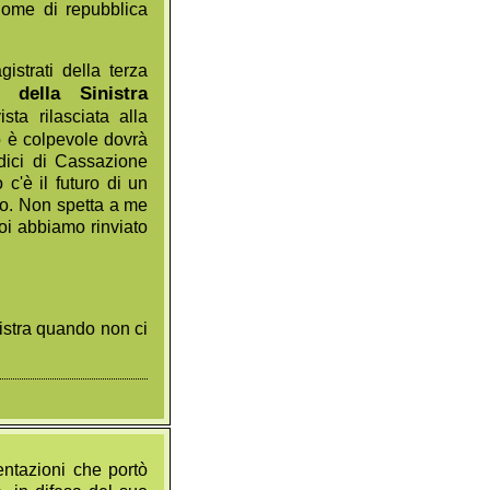
nome di repubblica
strati della terza
 della Sinistra
sta rilasciata alla
mo è colpevole dovrà
dici di Cassazione
 c'è il futuro di un
to. Non spetta a me
 noi abbiamo rinviato
sinistra quando non ci
entazioni che portò