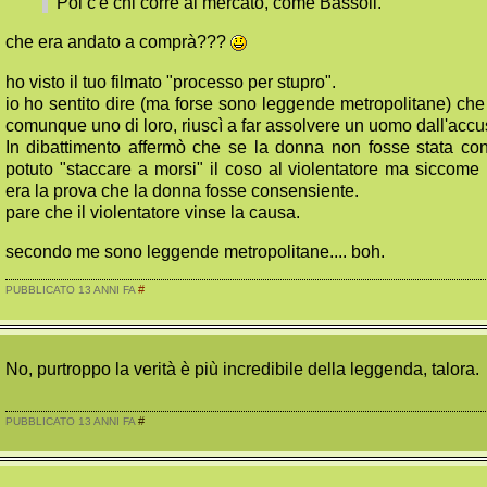
Poi c'è chi corre al mercato, come Bassoli.
che era andato a comprà???
ho visto il tuo filmato "processo per stupro".
io ho sentito dire (ma forse sono leggende metropolitane) che 
comunque uno di loro, riuscì a far assolvere un uomo dall'accus
In dibattimento affermò che se la donna non fosse stata co
potuto "staccare a morsi" il coso al violentatore ma siccome 
era la prova che la donna fosse consensiente.
pare che il violentatore vinse la causa.
secondo me sono leggende metropolitane.... boh.
#
PUBBLICATO 13 ANNI FA
No, purtroppo la verità è più incredibile della leggenda, talora.
#
PUBBLICATO 13 ANNI FA