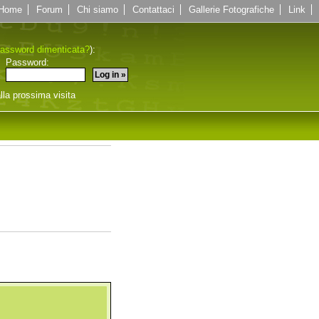
Home
Forum
Chi siamo
Contattaci
Gallerie Fotografiche
Link
assword dimenticata?
):
Password:
lla prossima visita