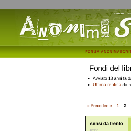
FORUM ANONIMASCRI
Fondi del lib
Avviato 13 anni fa d
Ultima replica
da pa
« Precedente
1
2
sensi da trento
offline