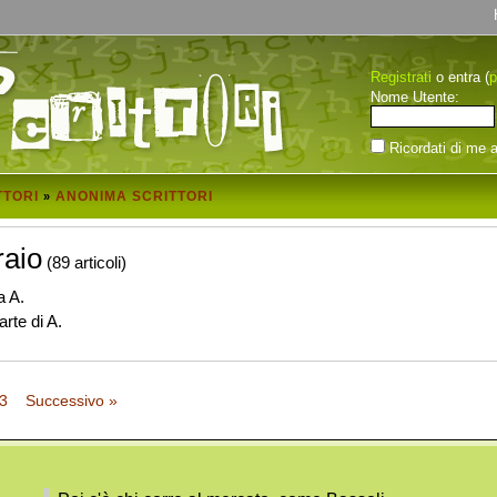
Registrati
p
o entra (
Nome Utente:
Ricordati di me a
TTORI
ANONIMA SCRITTORI
»
raio
(89 articoli)
a A.
rte di A.
3
Successivo »