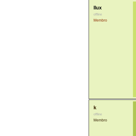
llux
offline
Membro
k
offline
Membro