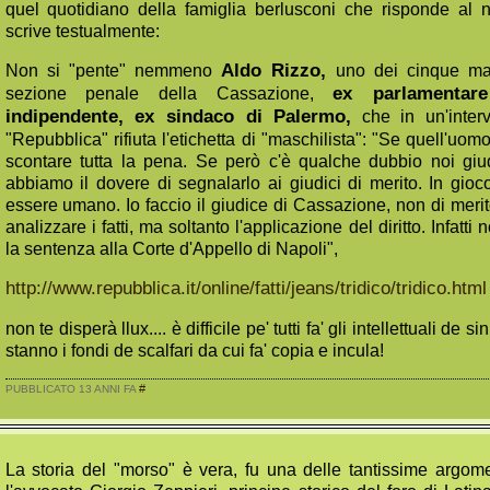
quel quotidiano della famiglia berlusconi che risponde al 
scrive testualmente:
Non si "pente" nemmeno
Aldo Rizzo,
uno dei cinque magi
sezione penale della Cassazione,
ex parlamentare
indipendente, ex sindaco di Palermo,
che in un'intervi
"Repubblica" rifiuta l'etichetta di "maschilista": "Se quell'uo
scontare tutta la pena. Se però c'è qualche dubbio noi giu
abbiamo il dovere di segnalarlo ai giudici di merito. In gioco
essere umano. Io faccio il giudice di Cassazione, non di meri
analizzare i fatti, ma soltanto l'applicazione del diritto. Infatti
la sentenza alla Corte d'Appello di Napoli",
http://www.repubblica.it/online/fatti/jeans/tridico/tridico.html
non te disperà llux.... è difficile pe' tutti fa' gli intellettuali de 
stanno i fondi de scalfari da cui fa' copia e incula!
#
PUBBLICATO 13 ANNI FA
La storia del "morso" è vera, fu una delle tantissime argom