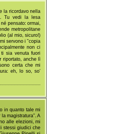
e la ricordavo nella
e. Tu vedi la lesa
 né pensato: ormai,
ende metropolitane
io (al mio, sicuro!)
 mi servono i "copia
incipalmente non ci
ti sia venuta fuori
 riportato, anche lì
 sono certa che mi
ura: eh, lo so, so'
o in quanto tale mi
r la magistratura". A
no alle elezioni, mi
i stessi giudici che
Giuseppe Pinelli si