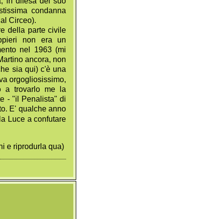
a, in difesa del suo
ustissima condanna
al Circeo).
e della parte civile
ppieri non era un
mento nel 1963 (mi
e Martino ancora, non
he sia qui) c'è una
ava orgogliosissimo,
o a trovarlo me la
 - "il Penalista" di
to. E' qualche anno
la Luce a confutare
ni e riprodurla qua)