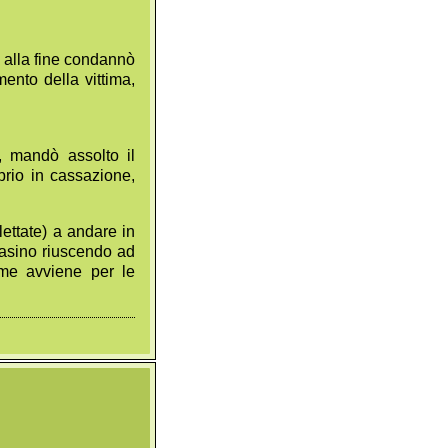
, alla fine condannò
mento della vittima,
, mandò assolto il
prio in cassazione,
lettate) a andare in
casino riuscendo ad
ome avviene per le