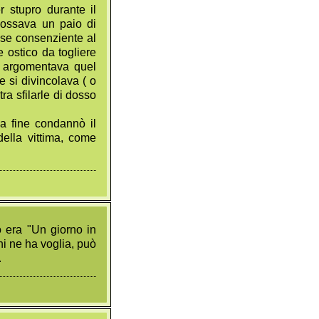
 stupro durante il
dossava un paio di
sse consenziente al
 ostico da togliere
o, argomentava quel
e si divincolava ( o
a sfilarle di dosso
la fine condannò il
della vittima, come
o era "Un giorno in
Chi ne ha voglia, può
.