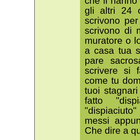
che li hanno 
gli altri 2
scrivono pe
scrivono di 
muratore o l
a casa tua s
pare sacros
scrivere si
come tu doma
tuoi stagnar
fatto "dis
"dispiaciuto"
messi appunt
Che dire a q