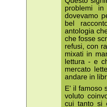
Questo signi
problemi in
dovevamo pe
bel raccont
antologia che
che fosse scr
refusi, con r
mixati in ma
lettura - e 
mercato lett
andare in lib
E' il famoso 
voluto coinv
cui tanto si