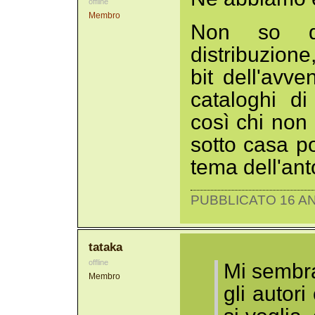
offline
Membro
Non so qu
distribuzion
bit dell'avv
cataloghi di
così chi non 
sotto casa po
tema dell'ant
PUBBLICATO 16 AN
tataka
offline
Mi sembra
Membro
gli autori