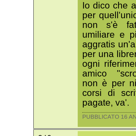
Io dico che 
per quell'uni
non s'è fat
umiliare e pi
aggratis un'a
per una libr
ogni riferim
amico "scro
non è per n
corsi di scr
pagate, va'.
PUBBLICATO 16 AN