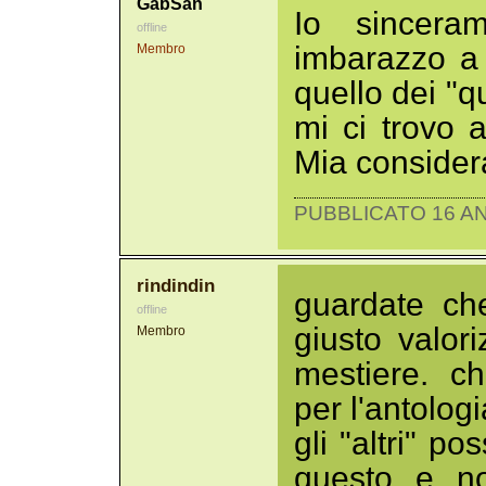
GabSan
Io sincera
offline
imbarazzo a
Membro
quello dei "qu
mi ci trovo 
Mia consider
PUBBLICATO 16 AN
rindindin
guardate ch
offline
giusto valori
Membro
mestiere. c
per l'antologi
gli "altri" p
questo e n