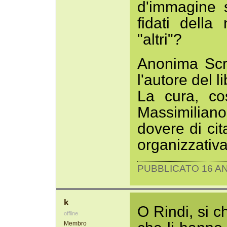
d'immagine 
fidati della
"altri"?
Anonima Scri
l'autore del li
La cura, co
Massimilian
dovere di cit
organizzativ
PUBBLICATO 16 AN
k
O Rindi, si c
offline
Membro