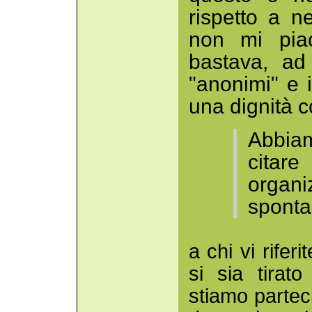
rispetto a 
non mi piac
bastava, ad
"anonimi" e 
una dignità c
Abbiam
citare
orga
spont
a chi vi rife
si sia tirato
stiamo parte