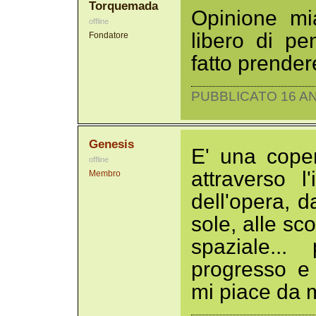
Torquemada
Opinione mi
offline
libero di p
Fondatore
fatto prender
PUBBLICATO 16 AN
Genesis
E' una coper
offline
attraverso l
Membro
dell'opera, d
sole, alle s
spaziale..
progresso e 
mi piace da m