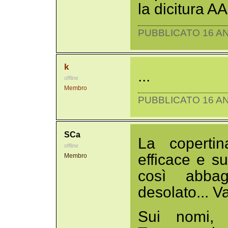
la dicitura A
PUBBLICATO 16 AN
k
...
offline
Membro
PUBBLICATO 16 AN
SCa
La coperti
offline
efficace e s
Membro
così abba
desolato... V
Sui nomi, 