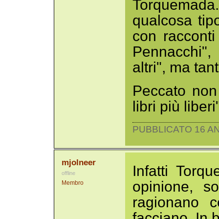
Torquemada.
qualcosa tip
con racconti
Pennacchi",
altri", ma ta
Peccato non 
libri più libe
PUBBLICATO 16 AN
mjolneer
Infatti Torq
offline
opinione, s
Membro
ragionano c
facciano. In 