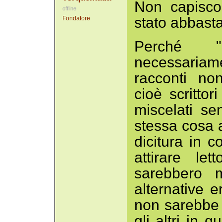
Non capisco
offline
stato abbast
Fondatore
Perché "
necessariame
racconti no
cioè scrittor
miscelati se
stessa cosa a
dicitura in 
attirare let
sarebbero m
alternative 
non sarebbe s
gli altri in 