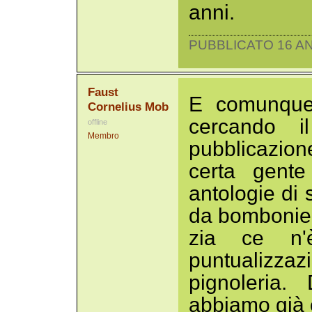
anni.
PUBBLICATO 16 AN
Faust
E comunque,
Cornelius Mob
cercando i
offline
Membro
pubblicazio
certa gent
antologie di s
da bombonier
zia ce n'
puntualizza
pignoleria.
abbiamo già 