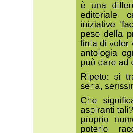
è una diffe
editoriale
iniziative 'fa
peso della p
finta di vole
antologia og
può dare ad 
Ripeto: si tr
seria, seriss
Che signific
aspiranti tali?
proprio nom
poterlo ra