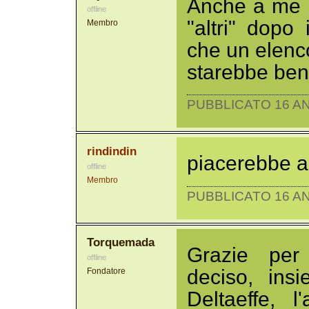
Anche a me p
offline
"altri" dopo
Membro
che un elenco 
starebbe ben
PUBBLICATO 16 AN
rindindin
piacerebbe a t
offline
Membro
PUBBLICATO 16 AN
Torquemada
Grazie per
offline
deciso, ins
Fondatore
Deltaeffe, l