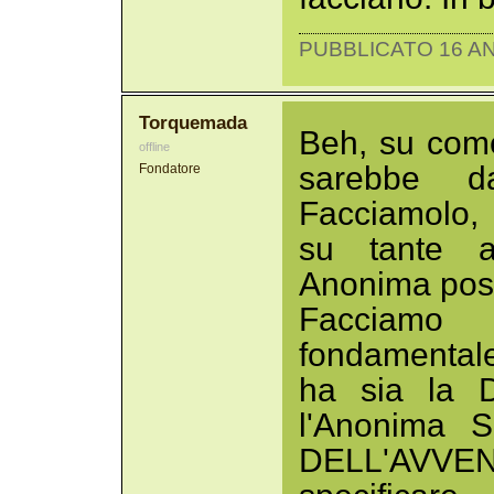
PUBBLICATO 16 AN
Torquemada
Beh, su come
offline
sarebbe d
Fondatore
Facciamolo,
su tante al
Anonima possa
Facciamo 
fondamentale
ha sia la D
l'Anonima Sc
DELL'AVVENI