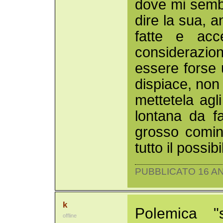
dove mi sembr
dire la sua, a
fatte e acc
considerazio
essere forse u
dispiace, non h
mettetela agl
lontana da fa
grosso comin
tutto il possib
PUBBLICATO 16 AN
k
Polemica "s
offline