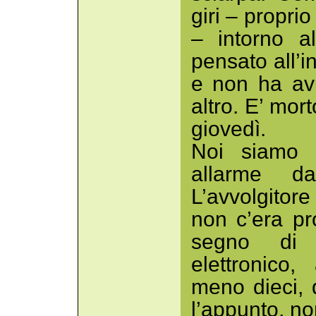
giri – propri
– intorno a
pensato all’in
e non ha av
altro. E’ mor
giovedì.
Noi siamo a
allarme d
L’avvolgitor
non c’era pr
segno di c
elettronico
meno dieci, 
l’appunto, no