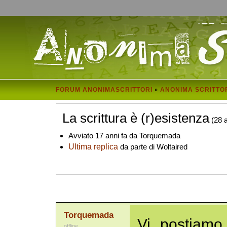
FORUM ANONIMASCRITTORI
ANONIMA SCRITTO
»
La scrittura è (r)esistenza
(28 a
Avviato 17 anni fa da Torquemada
Ultima replica
da parte di Woltaired
Torquemada
Vi postiamo
offline