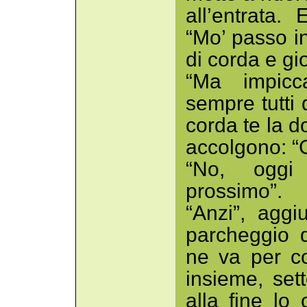
all’entrata. 
“Mo’ passo i
di corda e gi
“Ma impicca
sempre tutti 
corda te la do
accolgono: “C
“No, oggi
prossimo”.
“Anzi”, aggi
parcheggio 
ne va per co
insieme, set
alla fine lo