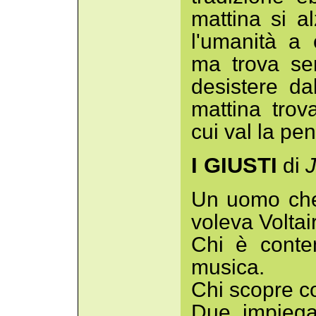
mattina si a
l'umanità a
ma trova se
desistere da
mattina tro
cui val la pe
I GIUSTI
J
di
Un uomo che 
voleva Voltai
Chi è conten
musica.
Chi scopre c
Due impiega