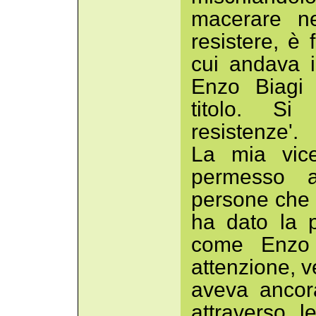
macerare ne
resistere, è 
cui andava i
Enzo Biagi 
titolo. Si
resistenze'.
La mia vic
permesso a
persone che 
ha dato la p
come Enzo 
attenzione, 
aveva ancora
attraverso l