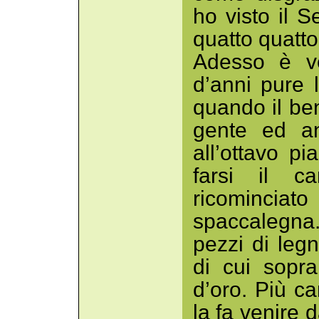
ho visto il S
quatto quatto
Adesso è ve
d’anni pure 
quando il ben
gente ed an
all’ottavo p
farsi il c
ricominciato
spaccalegna.
pezzi di legn
di cui sopr
d’oro. Più ca
la fa venire d