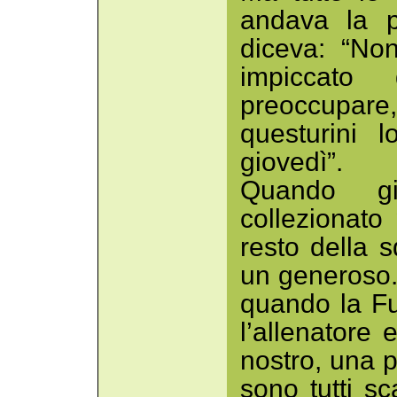
andava la p
diceva: “No
impiccato 
preoccupar
questurini 
giovedì”.
Quando g
collezionato 
resto della
un generoso.
quando la Fu
l’allenatore 
nostro, una p
sono tutti s