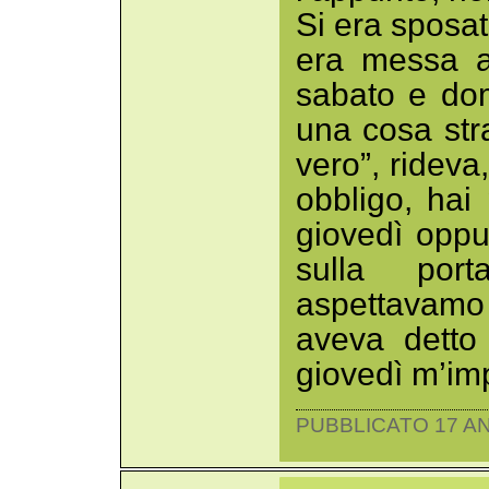
Si era sposat
era messa a
sabato e do
una cosa str
vero”, rideva
obbligo, hai 
giovedì oppur
sulla por
aspettavam
aveva detto
giovedì m’im
PUBBLICATO 17 AN