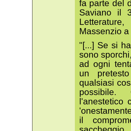
fa parte del 
Saviano il 
Letteratur
Massenzio a
"[...] Se si 
sono sporchi,
ad ogni tent
un pretest
qualsiasi cosa
possibile.
l'anestetico
'onestamente'
il comprom
saccheggi