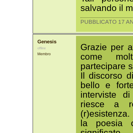
salvando il 
PUBBLICATO 17 AN
Genesis
Grazie per 
offline
come molt
Membro
partecipare s
Il discorso 
bello e fort
interviste 
riesce a r
(r)esistenza
la poesia 
significato...