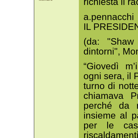
richiesta il r
a.pennacchi
IL PRESIDE
(da: "Shaw 
dintorni", M
“Giovedì m’i
ogni sera, il
turno di nott
chiamava Pr
perché da r
insieme al p
per le ca
riscaldamen