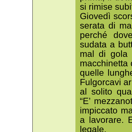
si rimise sub
Giovedì scor
serata di ma
perché dove
sudata a but
mal di gola 
macchinetta 
quelle lunghe
Fulgorcavi ar
al solito qu
“E’ mezzanot
impiccato ma
a lavorare. 
legale.