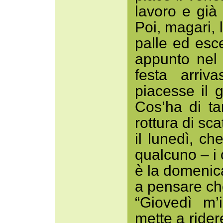
lavoro e già 
Poi, magari, 
palle ed esce
appunto nel 
festa arriv
piacesse il 
Cos’ha di ta
rottura di sc
il lunedì, ch
qualcuno – i 
è la domenica
a pensare ch
“Giovedì m’
mette a rider