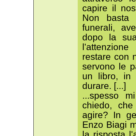
capire il no
Non basta a
funerali, a
dopo la sua
l'attenzion
restare con 
servono le p
un libro, i
durare. [...]
...spesso m
chiedo, che
agire? In g
Enzo Biagi m
la risposta l