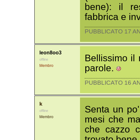
bene): il r
fabbrica e in
PUBBLICATO 17 AN
leon8oo3
Bellissimo i
offline
parole.
Membro
PUBBLICATO 16 AN
k
Senta un po'
offline
mesi che ma
Membro
che cazzo c
trovato bene l