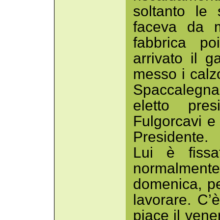
soltanto le
faceva da m
fabbrica p
arrivato il 
messo i calzo
Spaccalegna,
eletto pres
Fulgorcavi e a
Presidente.
Lui è fissa
normalment
domenica, pe
lavorare. C’
piace il vene