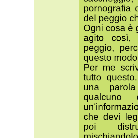
pornografia 
del peggio ch
Ogni cosa è g
agito così,
peggio, per
questo modo
Per me scriv
tutto questo
una parol
qualcuno 
un'informazi
che devi le
poi distru
mischiandolo