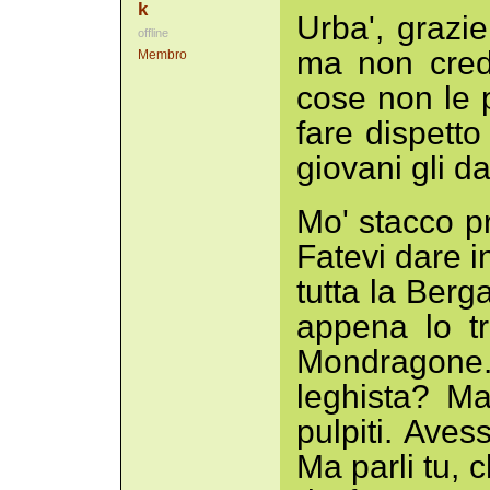
k
Urba', grazie
offline
ma non credo
Membro
cose non le 
fare dispetto
giovani gli da
Mo' stacco pr
Fatevi dare i
tutta la Berg
appena lo tr
Mondragone.
leghista? M
pulpiti. Aves
Ma parli tu, c