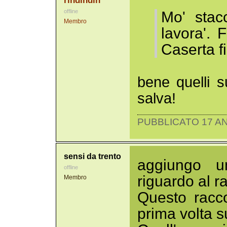
rindindin
offline
Mo' stac
Membro
lavora'. 
Caserta f
bene quelli s
salva!
PUBBLICATO 17 AN
sensi da trento
aggiungo u
offline
riguardo al r
Membro
Questo racc
prima volta s