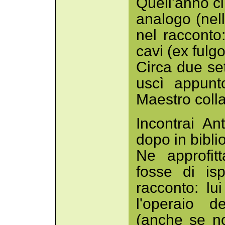
Quell'anno ci
analogo (nell
nel racconto
cavi (ex fulg
Circa due se
uscì appunt
Maestro colla
Incontrai An
dopo in biblio
Ne approfit
fosse di is
racconto: lu
l'operaio d
(anche se n