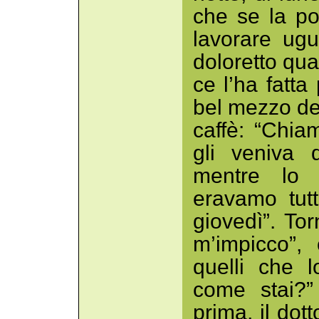
che se la p
lavorare ugu
doloretto qua
ce l’ha fatta
bel mezzo de
caffè: “Chia
gli veniva 
mentre lo 
eravamo tutt
giovedì”. T
m’impicco”, 
quelli che l
come stai?”
prima, il dot