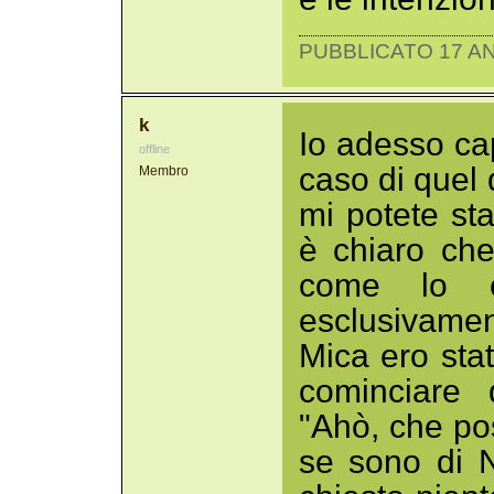
PUBBLICATO 17 AN
k
Io adesso ca
offline
caso di quel 
Membro
mi potete st
è chiaro che
come lo e
esclusivamen
Mica ero stat
cominciare 
"Ahò, che po
se sono di N