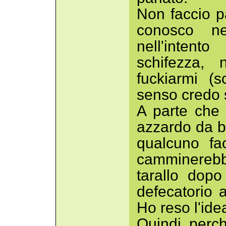
Non faccio p
conosco n
nell'inten
schifezza,
fuckiarmi (
senso credo si
A parte che
azzardo da ba
qualcuno fa
camminereb
tarallo dopo
defecatorio a
Ho reso l'ide
Quindi, perc