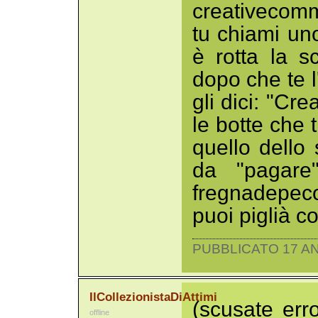
creativecomm
tu chiami un
è rotta la s
dopo che te l
gli dici: "Cr
le botte che 
quello dello 
da "pagare
fregnadepec
puoi piglià c
PUBBLICATO 17 AN
IlCollezionistaDiAttimi
(scusate erro
offline