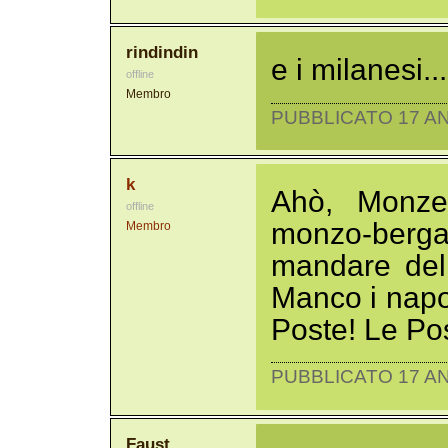
rindindin
e i milanesi...
offline
Membro
PUBBLICATO 17 AN
k
Ahò, Monze
offline
monzo-ber
Membro
mandare del
Manco i napo
Poste! Le Pos
PUBBLICATO 17 AN
Faust