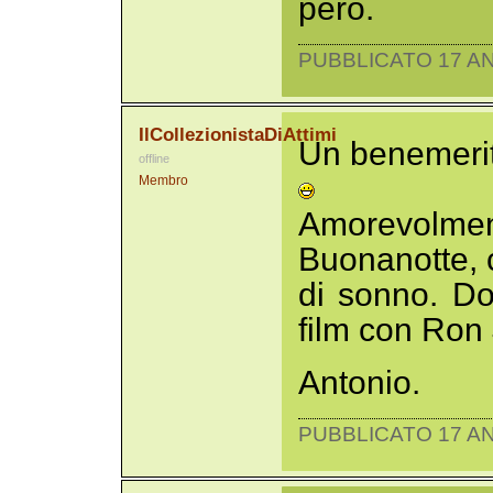
però.
PUBBLICATO 17 AN
IlCollezionistaDiAttimi
Un benemerito
offline
Membro
Amorevolment
Buonanotte, c
di sonno. D
film con Ron 
Antonio.
PUBBLICATO 17 AN