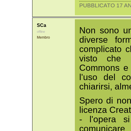
PUBBLICATO 17 AN
SCa
Non sono un 
offline
diverse for
Membro
complicato c
visto che 
Commons e v
l'uso del co
chiarirsi, alm
Spero di non
licenza Cre
- l'opera si
comunicare