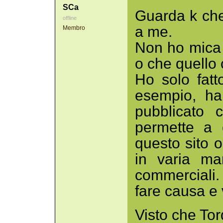
SCa
Guarda k che
offline
a me.
Membro
Non ho mica 
o che quello 
Ho solo fatt
esempio, hai
pubblicato 
permette a 
questo sito o
in varia ma
commerciali.
fare causa e 
Visto che To