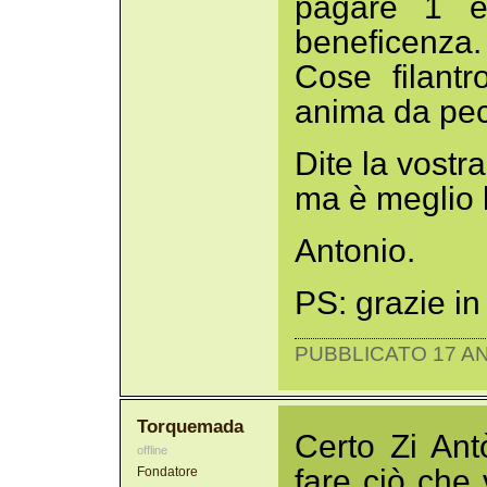
pagare 1 e
beneficenza.
Cose filant
anima da pec
Dite la vostra
ma è meglio 
Antonio.
PS: grazie in 
PUBBLICATO 17 AN
Torquemada
Certo Zi Ant
offline
fare ciò che
Fondatore