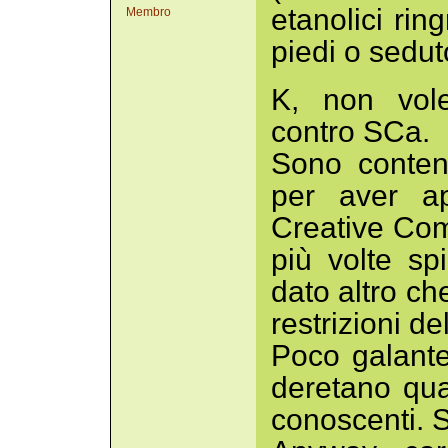
etanolici rin
Membro
piedi o seduto
K, non vole
contro SCa.
Sono conten
per aver ap
Creative Com
più volte s
dato altro ch
restrizioni de
Poco galante
deretano quat
conoscenti. S