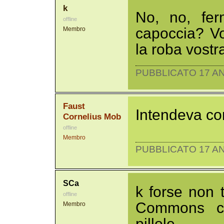
k
No, no, fer
offline
capoccia? Vo
Membro
la roba vostr
PUBBLICATO 17 AN
Faust
Intendeva co
Cornelius Mob
offline
Membro
PUBBLICATO 17 AN
SCa
k forse non t
offline
Commons co
Membro
pillole.