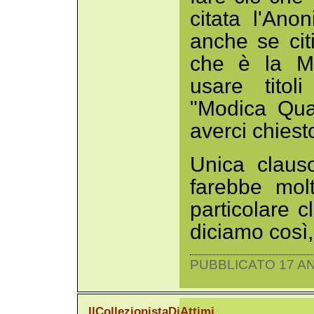
citata l'Ano
anche se cit
che è la Mo
usare titol
"Modica Quan
averci chiest
Unica clausol
farebbe mol
particolare c
diciamo così, 
PUBBLICATO 17 AN
IlCollezionistaDiAttimi