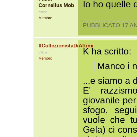
Io ho quelle 
Cornelius Mob
offline
Membro
PUBBLICATO 17 AN
IlCollezionistaDiAttimi
K ha scritto:
offline
Membro
Manco i n
...e siamo a 
E' razzism
giovanile per
sfogo, segu
vuole che tu
Gela) ci cons