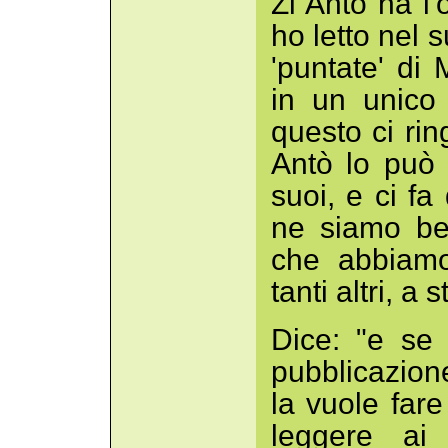
Zi Antò ha l'
ho letto nel s
'puntate' di 
in un unico
questo ci rin
Antò lo può 
suoi, e ci fa
ne siamo be
che abbiamo
tanti altri, a
Dice: "e se
pubblicazione
la vuole fare
leggere ai 