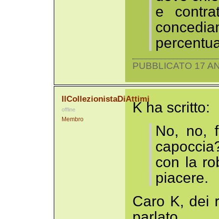
e contra
conced
percentua
PUBBLICATO 17 AN
IlCollezionistaDiAttimi
K ha scritto:
offline
Membro
No, no, f
capoccia?
con la ro
piacere.
Caro K, dei r
parlato.