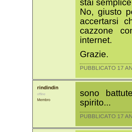
stai semplic
No, giusto p
accertarsi c
cazzone co
internet.
Grazie.
PUBBLICATO 17 AN
rindindin
sono battut
offline
spirito...
Membro
PUBBLICATO 17 AN