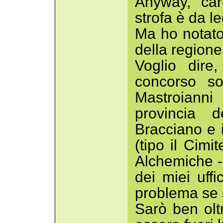
Anyway, car
strofa è da l
Ma ho notato
della regione
Voglio dire
concorso so
Mastroianni
provincia 
Bracciano e i
(tipo il Cimi
Alchemiche - 
dei miei uffi
problema se 
Sarò ben oltr