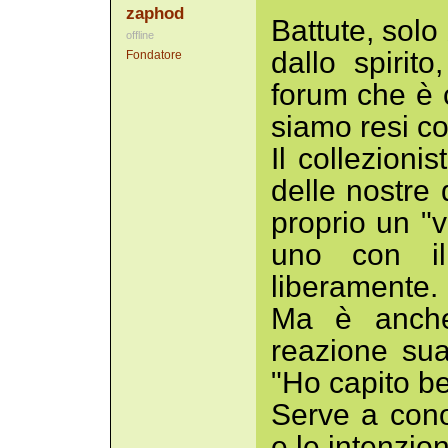
zaphod
Battute, solo
offline
dallo spirit
Fondatore
forum che è 
siamo resi co
Il collezioni
delle nostre 
proprio un "v
uno con il
liberamente.
Ma è anche 
reazione sua
"Ho capito b
Serve a conos
e le intenzion