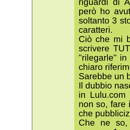
riguardi di 
però ho avut
soltanto 3 st
caratteri.
Ciò che mi 
scrivere TUT
"rilegarle" 
chiaro riferi
Sarebbe un b
Il dubbio nas
in Lulu.com 
non so, fare 
che pubbliciz
Che ne so, 