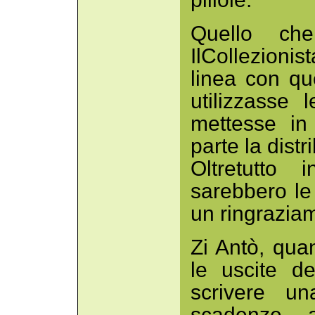
Quello ch
IlCollezioni
linea con qu
utilizzasse 
mettesse in 
parte la dist
Oltretutto
sarebbero le
un ringrazia
Zi Antò, qua
le uscite de
scrivere u
scadenze, 