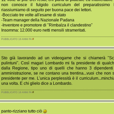
non conosce il fulgido curriculum del preparatissimo
riassiumiamo di seguito per buona pace dei lettori.
-Bocciato tre volte all'esame di stato
-Team manager della Nazionale Padana
-Inventore e promotore di "Rimbalza il clandestino"
Insomma: 12.000 euro netti mensili strameritati.
#
PUBBLICATO 16 ANNI FA
Sto già lavorando ad un videogame che si chiamerà "Sc
pulintuni". Così magari Lombardo mi fa presidente di qualc
dalla Regione, tipo uno di quelli che hanno 3 dipendenti 
amministrazione, se ne contano una trentina...vuoi che non s
presidente per me. L'unica perplessità è il curriculum...minc
una volta. E chi glielo dice a Lombardo.
#
PUBBLICATO 16 ANNI FA
panto-rizziano tutto ciò