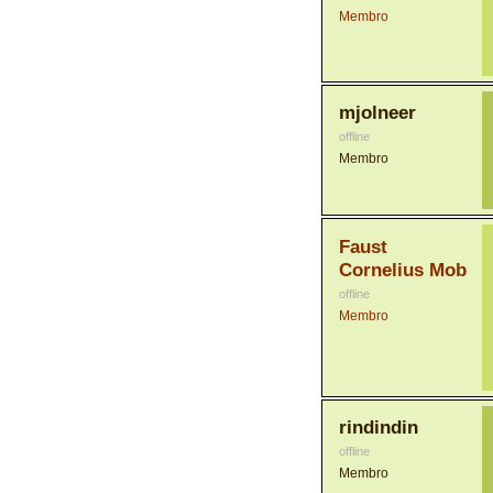
Membro
mjolneer
offline
Membro
Faust
Cornelius Mob
offline
Membro
rindindin
offline
Membro