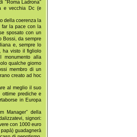
o di "Roma Ladrona"
ra e vecchia Dc (e
to della coerenza la
a far la pace con la
osse sposato con un
to Bossi, da sempre
iliana e, sempre lo
 ha visto il figliolo
 Il monumento alla
 solo qualche giorno
Bossi membro di un
erano creato ad hoc
re al meglio il suo
i ottime prediche e
rtaborse in Europa
am Manager" della
lizzatevi, signori:
ivere con 1000 euro
il papà) guadagnerà
e caso di nepotismo,