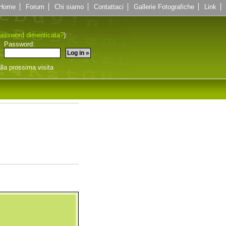
Home
Forum
Chi siamo
Contattaci
Gallerie Fotografiche
Link
assword dimenticata?
):
Password:
lla prossima visita