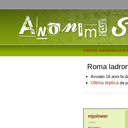
FORUM ANONIMASCRI
Roma ladron
Avviato 16 anni fa d
Ultima replica
da pa
mjolneer
offline