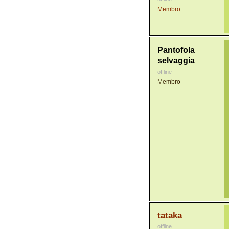
Membro
Pantofola
selvaggia
offline
Membro
tataka
offline