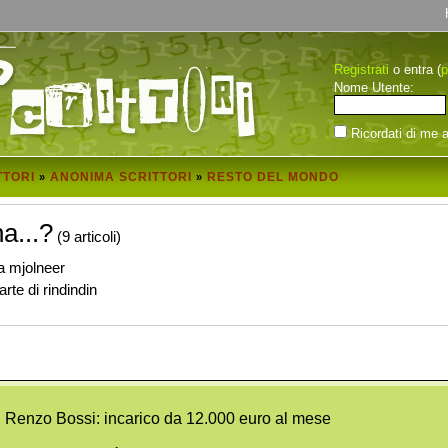
Registrati
p
o entra (
Nome Utente:
Ricordati di me a
TTORI
ANONIMA SCRITTORI
RESTO DEL MONDO
»
»
a...?
(9 articoli)
a mjolneer
rte di rindindin
Renzo Bossi: incarico da 12.000 euro al mese