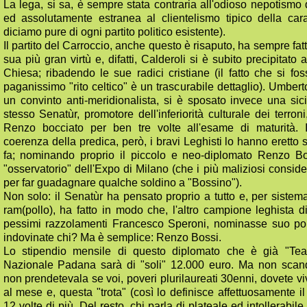
La lega, si sa, è sempre stata contraria all'odioso nepotism
ed assolutamente estranea al clientelismo tipico della ca
diciamo pure di ogni partito politico esistente).
Il partito del Carroccio, anche questo è risaputo, ha sempre fat
sua più gran virtù e, difatti, Calderoli si è subito precipitato 
Chiesa; ribadendo le sue radici cristiane (il fatto che si f
paganissimo "rito celtico" è un trascurabile dettaglio). Umber
un convinto anti-meridionalista, si è sposato invece una sic
stesso Senatùr, promotore dell'inferiorità culturale dei terroni,
Renzo bocciato per ben tre volte all'esame di maturità.
coerenza della predica, però, i bravi Leghisti lo hanno eretto
fa; nominando proprio il piccolo e neo-diplomato Renzo 
"osservatorio" dell'Expo di Milano (che i più maliziosi consid
per far guadagnare qualche soldino a "Bossino").
Non solo: il Senatùr ha pensato proprio a tutto e, per sistema
ram(pollo), ha fatto in modo che, l'altro campione leghista d
pessimi razzolamenti Francesco Speroni, nominasse suo po
indovinate chi? Ma è semplice: Renzo Bossi.
Lo stipendio mensile di questo diplomato che è già "Te
Nazionale Padana sarà di "soli" 12.000 euro. Ma non scanda
non prendetevala se voi, poveri plurilaureati 30enni, dovete v
al mese e, questa "trota" (così lo definisce affettuosamente 
12 volte di più. Del resto, chi parla di plateale ed intollerabil