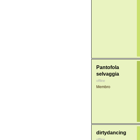
Pantofola
selvaggia
offline
Membro
dirtydancing
offline