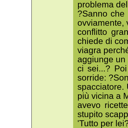
problema del
?Sanno che n
ovviamente, 
conflitto gr
chiede di com
viagra perché
aggiunge un 
ci sei...? Poi
sorride: ?So
spacciatore.
più vicina a 
avevo ricett
stupito scap
'Tutto per le