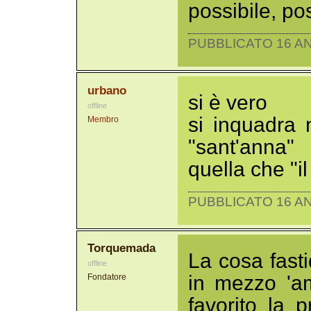
possibile, pos
PUBBLICATO 16 AN
urbano
si è vero
offline
si inquadra 
Membro
"sant'anna"
quella che "i
PUBBLICATO 16 AN
Torquemada
La cosa fast
offline
in mezzo 'am
Fondatore
favorito la p