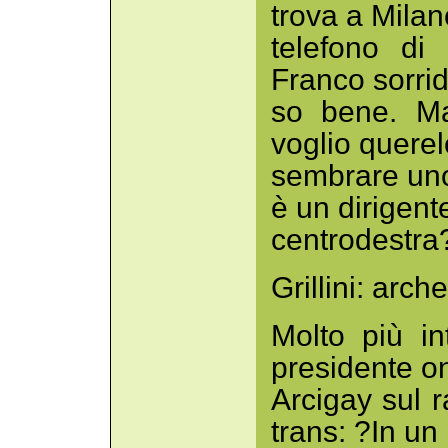
trova a Milano
telefono di 
Franco sorri
so bene. Ma
voglio querel
sembrare uno
è un dirigent
centrodestra
Grillini: arche
Molto più in
presidente o
Arcigay sul r
trans: ?In un