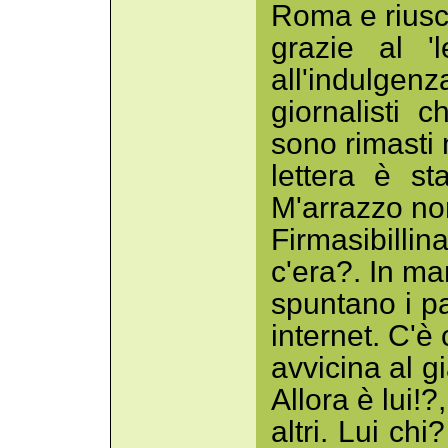
Roma e riuscì
grazie al '
all'indulgenza
giornalisti 
sono rimasti 
lettera è st
M'arrazzo no
Firmasibillin
c'era?. In ma
spuntano i pa
internet. C'è 
avvicina al g
Allora è lui!
altri. Lui ch