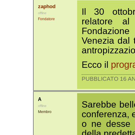
zaphod
Il 30 ottob
offline
relatore a
Fondatore
Fondazione 
Venezia dal t
antropizzazi
prog
Ecco il
PUBBLICATO 16 AN
A
Sarebbe bell
offline
conferenza, e
Membro
o ne desse pr
della predett