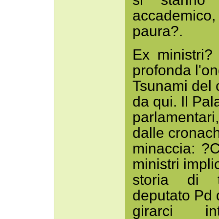
accademico, 
paura?.
Ex ministri
profonda l'on
Tsunami del 
da qui. Il Pal
parlamentari
dalle cronac
minaccia: ?C
ministri impli
storia di t
deputato Pd q
girarci i