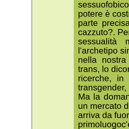
sessuofobico
potere è cost
parte precis
cazzuto?. Pe
sessualità 
l'archetipo s
nella nostra 
trans, lo dico
ricerche, in
transgender,
Ma la doman
un mercato di
arriva da fuo
primoluogo