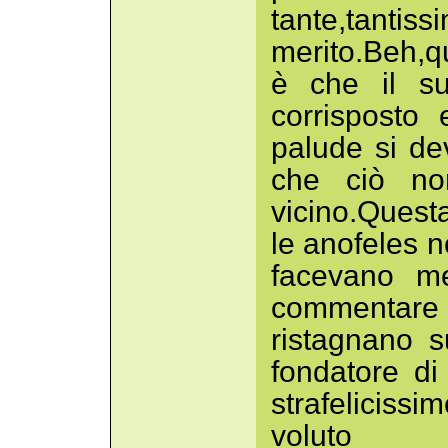
tante,tan
merito.Beh,qu
è che il su
corrisposto
palude si de
che ciò no
vicino.Quest
le anofeles no
facevano me
commentare 
ristagnano s
fondatore di
strafeliciss
voluto