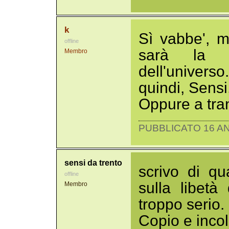
k
Sì vabbe', 
offline
sarà la r
Membro
dell'univer
quindi, Sensi
Oppure a tran
PUBBLICATO 16 AN
sensi da trento
scrivo di qu
offline
sulla libetà
Membro
troppo serio.
Copio e incol