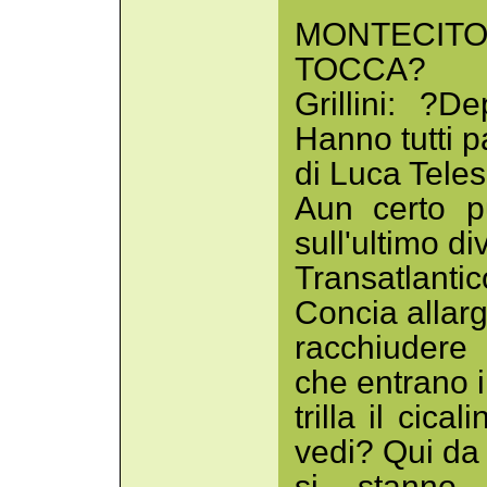
MONTECITOR
TOCCA?
Grillini: ?D
Hanno tutti 
di Luca Tele
Aun certo p
sull'ultimo di
Transatlanti
Concia allarg
racchiudere
che entrano 
trilla il cica
vedi? Qui da 
si stanno 