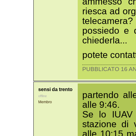
ammesso ch
riesca ad or
telecamera
possiedo e 
chiederla...
potete contatt
PUBBLICATO 16 AN
sensi da trento
partendo all
offline
alle 9:46.
Membro
Se lo IUAV 
stazione di
alle 10:15 ma