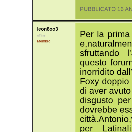
PUBBLICATO 16 AN
leon8oo3
Per la prima 
offline
e,naturalme
Membro
sfruttando 
questo forum
inorridito dal
Foxy doppio 
di aver avuto
disgusto per
dovrebbe ess
città.Antoni
per Latinal