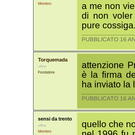
a me non vi
Membro
di non voler
pure cossiga
PUBBLICATO 16 AN
Torquemada
attenzione P
offline
è la firma de
Fondatore
ha inviato la
PUBBLICATO 16 AN
sensi da trento
quello che no
offline
nel 1996 fu p
Membro