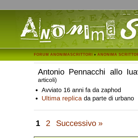
FORUM ANONIMASCRITTORI
ANONIMA SCRITTO
»
Antonio Pennacchi allo Iua
articoli)
Avviato 16 anni fa da zaphod
Ultima replica
da parte di urbano
1
2
Successivo »