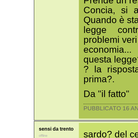
Prende un re
Concia, si 
Quando è sta
legge cont
problemi veri 
economia...
questa legge
? la rispost
prima?.
Da "il fatto"
PUBBLICATO 16 AN
sensi da trento
sardo? del c
offline