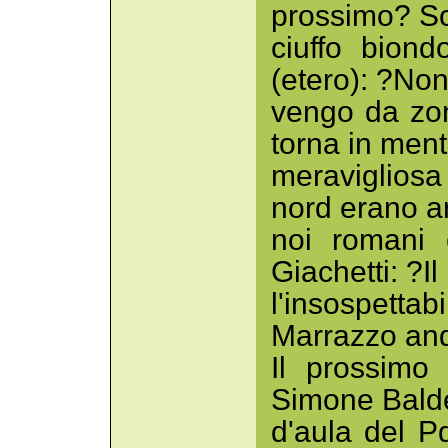
prossimo? Sc
ciuffo biond
(etero): ?Non
vengo da zon
torna in men
meravigliosa
nord erano a
noi romani 
Giachetti: ?I
l'insospettab
Marrazzo and
Il prossimo
Simone Baldel
d'aula del P