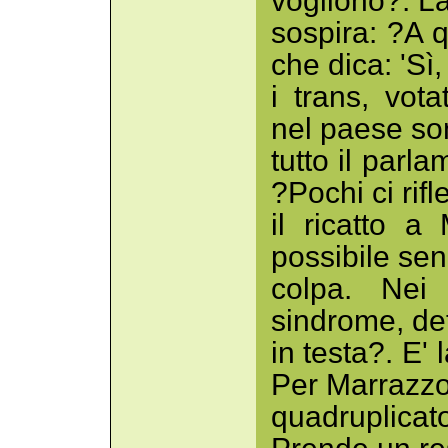
vogliono?. L
sospira: ?A 
che dica: 'Sì
i trans, vot
nel paese son
tutto il parla
?Pochi ci rifl
il ricatto 
possibile sen
colpa. Nei 
sindrome, det
in testa?. E'
Per Marrazzo
quadruplicato