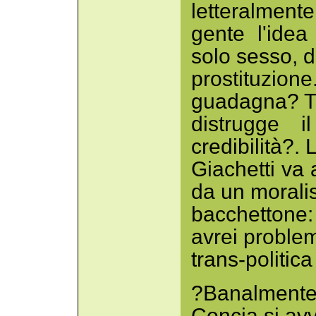
letteralmente
gente l'ide
solo sesso, 
prostituzione
guadagna? T
distrugge i
credibilità?. 
Giachetti va
da un morali
bacchettone
avrei problemi
trans-politic
?Banalmente
Concia si avvi