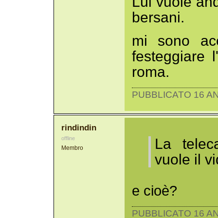
Lui vuole and
bersani.
mi sono ac
festeggiare 
roma.
PUBBLICATO 16 AN
rindindin
offline
La telec
Membro
vuole il v
e cioè?
PUBBLICATO 16 AN