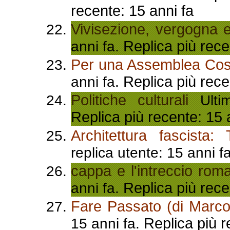
recente: 15 anni fa
Vivisezione, vergogna 
Replica più rece
anni fa.
Per una Assemblea Cost
Replica più rece
anni fa.
Politiche culturali
Ultim
Replica più recente: 15 
Architettura fascista: 
replica utente: 15 anni f
cappa e l'intreccio ro
Replica più rece
anni fa.
Fare Passato (di Marco
Replica più r
15 anni fa.