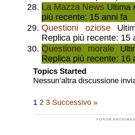
La Mazza News
Ultima r
più recente: 15 anni fa
Questioni oziose
Ultim
Replica più recente: 15 
Questione morale
Ulti
Replica più recente: 16 
Topics Started
Nessun’altra discussione invi
1
2
3
Successivo »
FORUM ANONIMAS