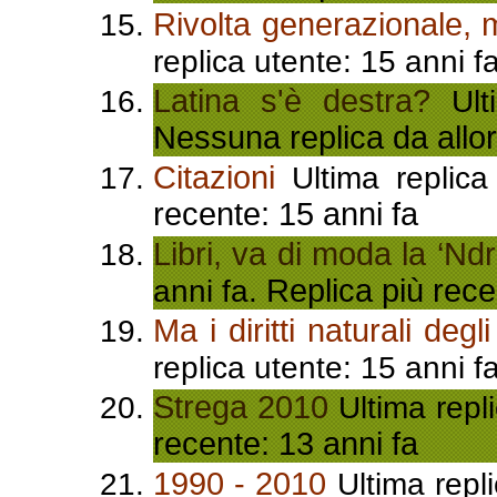
Rivolta generazionale, 
replica utente: 15 anni f
Latina s'è destra?
Ulti
Nessuna replica da allor
Citazioni
Ultima replica
recente: 15 anni fa
Libri, va di moda la ‘Nd
Replica più rece
anni fa.
Ma i diritti naturali deg
replica utente: 15 anni f
Strega 2010
Ultima repl
recente: 13 anni fa
1990 - 2010
Ultima repli