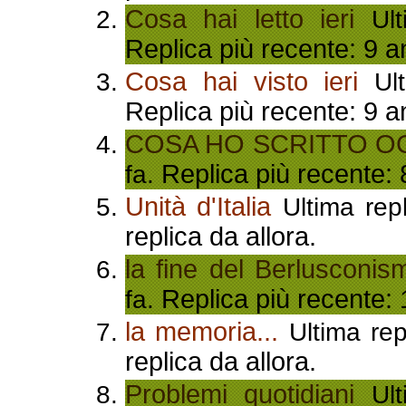
Cosa hai letto ieri
Ulti
Replica più recente: 9 a
Cosa hai visto ieri
Ult
Replica più recente: 9 a
COSA HO SCRITTO O
Replica più recente: 
fa.
Unità d'Italia
Ultima repl
replica da allora.
la fine del Berlusconis
Replica più recente: 
fa.
la memoria...
Ultima rep
replica da allora.
Problemi quotidiani
Ulti