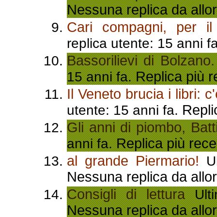
Nessuna replica da allor
Cari compagni, per il
replica utente: 15 anni f
Bassorilievi di Bolzano.
Replica più r
15 anni fa.
Il Veneto brucia i libri:
Repli
utente: 15 anni fa.
Gli anni di piombo, Batti
Replica più rece
anni fa.
al grande Piermario!
Ul
Nessuna replica da allor
Consigli di lettura
Ulti
Nessuna replica da allor