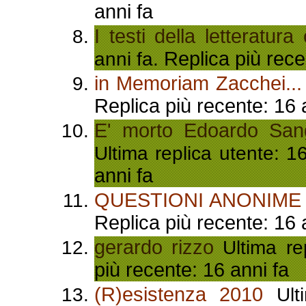
anni fa
I testi della letteratura
Replica più rece
anni fa.
in Memoriam Zacchei...
Replica più recente: 16 
E' morto Edoardo Sangu
Ultima replica utente: 1
anni fa
QUESTIONI ANONIME
Replica più recente: 16 
gerardo rizzo
Ultima re
più recente: 16 anni fa
(R)esistenza 2010
Ulti