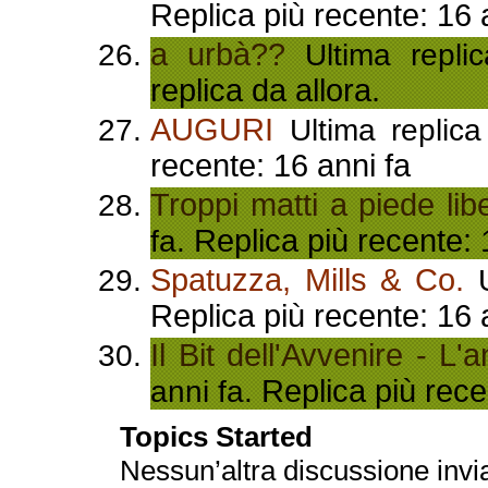
Replica più recente: 16 
a urbà??
Ultima repli
replica da allora.
AUGURI
Ultima replica
recente: 16 anni fa
Troppi matti a piede lib
Replica più recente: 
fa.
Spatuzza, Mills & Co.
U
Replica più recente: 16 
Il Bit dell'Avvenire - L'a
Replica più rece
anni fa.
Topics Started
Nessun’altra discussione invi