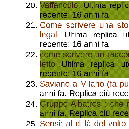
Vaffanculo.
Ultima repli
recente: 16 anni fa
Come scrivere una sto
legali
Ultima replica u
recente: 16 anni fa
come scrivere un raccon
letto
Ultima replica u
recente: 16 anni fa
Saviano a Milano (fa pu
Replica più rece
anni fa.
Gruppo Albatros : che 
Replica più rece
anni fa.
Sensi: al di là del volto