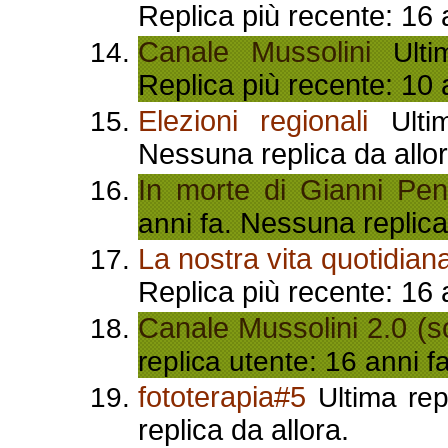
Replica più recente: 16 
Canale Mussolini
Ultim
Replica più recente: 10 
Elezioni regionali
Ultim
Nessuna replica da allor
In morte di Gianni Pen
Nessuna replica 
anni fa.
La nostra vita quotidian
Replica più recente: 16 
Canale Mussolini 2.0 (solo
replica utente: 16 anni f
fototerapia#5
Ultima rep
replica da allora.