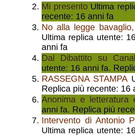
Mi presento
Ultima repli
recente: 16 anni fa
No alla legge bavaglio,
Ultima replica utente: 1
anni fa
Dal Dibattito su Canale
Repli
utente: 16 anni fa.
RASSEGNA STAMPA
U
Replica più recente: 16 
Anonima e letteratura e
Replica più rece
anni fa.
Intervento di Antonio 
Ultima replica utente: 1