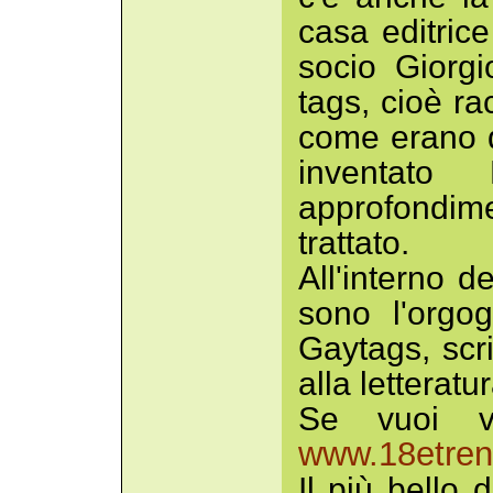
casa editric
socio Giorg
tags, cioè ra
come erano qu
inventato 
approfondim
trattato.
All'interno d
sono l'orgog
Gaytags, scr
alla letteratu
Se vuoi v
www.18etrent
Il più bello d