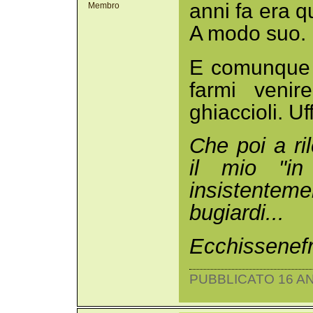
anni fa era qu
Membro
A modo suo.
E comunque i
farmi venir
ghiaccioli. Uf
Che poi a ri
il mio "in
insistenteme
bugiardi...
Ecchissenef
PUBBLICATO 16 AN