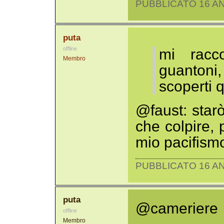
PUBBLICATO 16 AN
puta
offline
mi racc
Membro
guantoni
scoperti 
@faust: starò
che colpire, 
mio pacifism
PUBBLICATO 16 AN
puta
@cameriere
offline
Membro