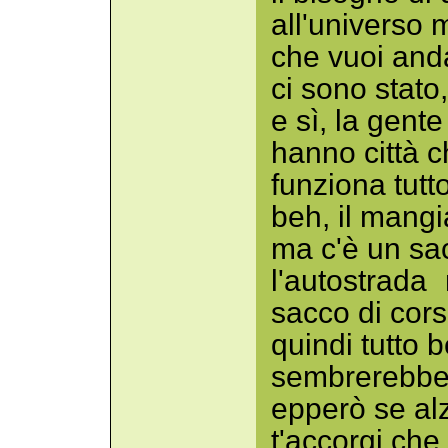
all'universo
che vuoi and
ci sono stato
e sì, la gent
hanno città c
funziona tutto
beh, il mang
ma c'è un sac
l'autostrad
sacco di cors
quindi tutto 
sembrerebbe
epperò se alz
t'accorgi che 