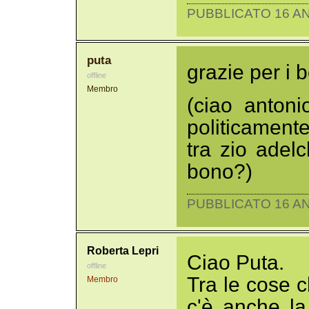
PUBBLICATO 16 AN
puta
grazie per i 
offline
Membro
(ciao antoni
politicamente
tra zio adelc
bono?)
PUBBLICATO 16 AN
Roberta Lepri
Ciao Puta.
offline
Tra le cose 
Membro
c'è anche la