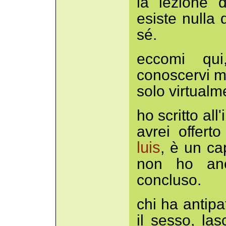
la lezione d
esiste nulla 
sé.
eccomi qui
conoscervi me
solo virtualme
ho scritto all
avrei offert
luis
, è un cap
non ho anc
concluso.
chi ha antipa
il sesso, la