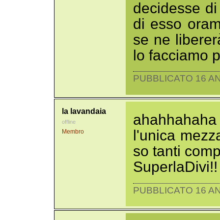
decidesse di 
di esso oram
se ne libere
lo facciamo p
PUBBLICATO 16 AN
la lavandaia
ahahhahaha
offline
l'unica mez
Membro
so tanti comp
SuperlaDivi!!
PUBBLICATO 16 AN