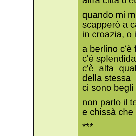
altra città d'
quando mi ma
scapperò a c
in croazia, o
a berlino c'è
c'è splendid
c'è alta qua
della stessa
ci sono begli
non parlo il 
e chissà che 
***