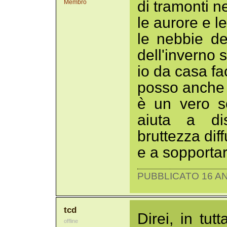
di tramonti n
Membro
le aurore e l
le nebbie de
dell'inverno
io da casa fa
posso anche
è un vero s
aiuta a di
bruttezza dif
e a sopportar
PUBBLICATO 16 AN
tcd
Direi, in tut
offline