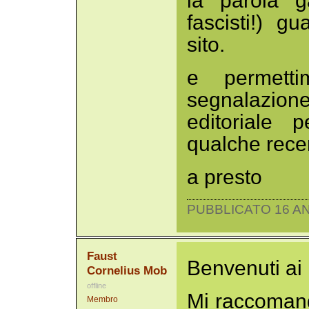
la parola ga
fascisti!) g
sito.
e permetti
segnalazio
editoriale 
qualche rece
a presto
PUBBLICATO 16 AN
Faust
Benvenuti ai 
Cornelius Mob
offline
Mi raccomand
Membro