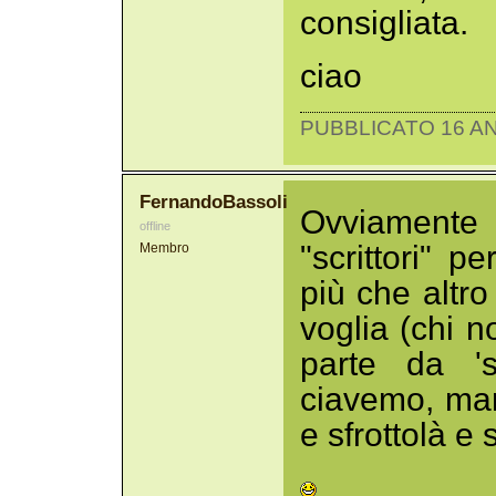
consigliata.
ciao
PUBBLICATO 16 AN
FernandoBassoli
Ovviamente
offline
"scrittori" p
Membro
più che altro
voglia (chi 
parte da 's
ciavemo, man
e sfrottolà e 