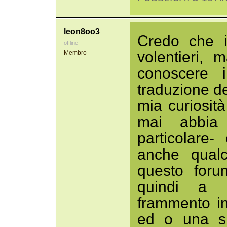
leon8oo3
Credo che i
offline
volentieri, 
Membro
conoscere i
traduzione de
mia curiosit
mai abbia 
particolare-
anche qualc
questo forum
quindi a l
frammento i
ed o una si