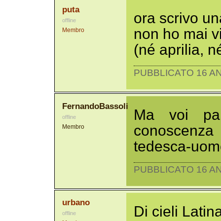
puta
ora scrivo un
offline
non ho mai vi
Membro
(né aprilia, 
PUBBLICATO 16 AN
FernandoBassoli
Ma voi par
offline
conoscenza
Membro
tedesca-uomo i
PUBBLICATO 16 AN
urbano
Di cieli Latin
offline