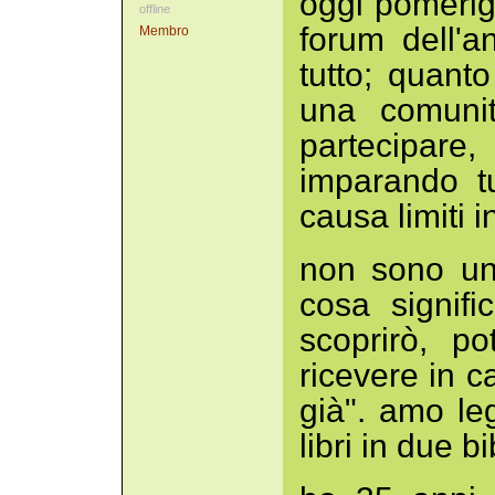
oggi pomerig
offline
forum dell'a
Membro
tutto; quant
una comunit
partecipar
imparando t
causa limiti i
non sono un
cosa signifi
scoprirò, p
ricevere in 
già". amo le
libri in due b