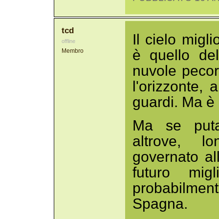
tcd
Il cielo mig
offline
è quello de
Membro
nuvole pecore
l'orizzonte, 
guardi. Ma è
Ma se puta
altrove, 
governato al
futuro migl
probabilment
Spagna.