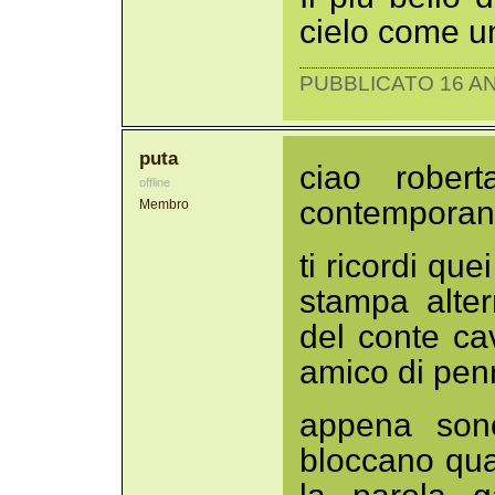
cielo come u
PUBBLICATO 16 AN
puta
ciao robert
offline
contemporane
Membro
ti ricordi que
stampa alter
del conte cav
amico di penna
appena sono
bloccano qu