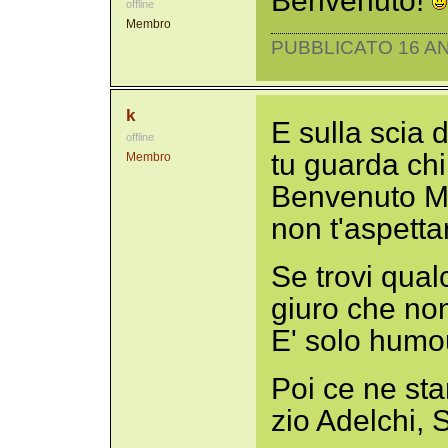
Benvenuto!
offline
Membro
PUBBLICATO 16 AN
k
E sulla scia d
offline
tu guarda chi
Membro
Benvenuto Ma
non t'aspetta
Se trovi qualc
giuro che no
E' solo humou
Poi ce ne sta
zio Adelchi, 