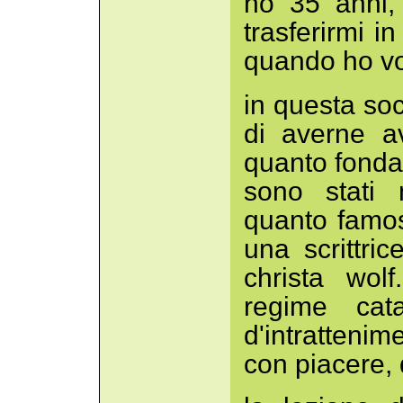
ho 35 anni,
trasferirmi i
quando ho vo
in questa soc
di averne av
quanto fondam
sono stati 
quanto famos
una scrittric
christa wolf
regime cata
d'intratteni
con piacere, 