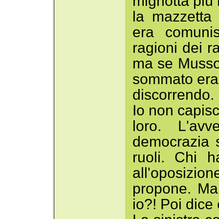
mignotta più 
la mazzetta 
era comuni
ragioni dei r
ma se Mussol
sommato era 
discorrendo.
Io non capisc
loro. L'av
democrazia s
ruoli. Chi 
all'oposizio
propone. Ma
io?! Poi dice