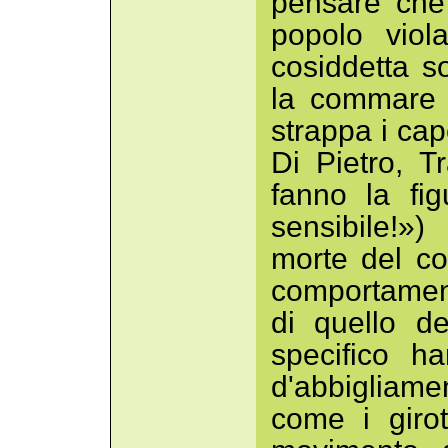
pensare che s
popolo viol
cosiddetta s
la commare p
strappa i cape
Di Pietro, T
fanno la fi
sensibile!»
morte del co
comportamen
di quello d
specifico h
d'abbigliame
come i giro