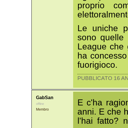
proprio com
elettoralment
Le uniche pr
sono quelle 
League che g
ha concesso 
fuorigioco.
PUBBLICATO 16 AN
GabSan
E c'ha ragio
offline
anni. E che ha
Membro
l'hai fatto?