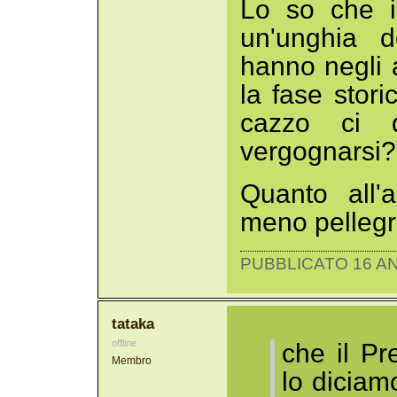
Lo so che i
un'unghia d
hanno negli al
la fase stor
cazzo ci 
vergognarsi?
Quanto all'
meno pellegri
PUBBLICATO 16 AN
tataka
offline
che il Pr
Membro
lo diciamo