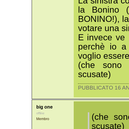
La sinistra 
la Bonino 
BONINO!), la
votare una si
E invece ve n
perchè io a
voglio esser
(che sono 
scusate)
PUBBLICATO 16 AN
big one
offline
(che son
Membro
scusate)