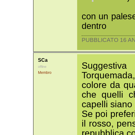
con un pales
dentro
PUBBLICATO 16 AN
SCa
Suggestiva 
offline
Torquemada,
Membro
colore da q
che quelli c
capelli siano
Se poi prefer
il rosso, pen
repubblica c