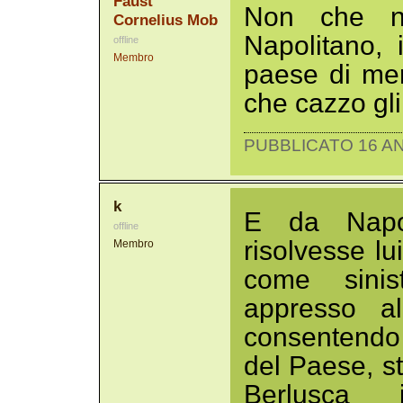
Faust
Non che no
Cornelius Mob
Napolitano, 
offline
Membro
paese di merd
che cazzo gl
PUBBLICATO 16 AN
k
E da Napol
offline
risolvesse lu
Membro
come sinis
appresso all
consentendo
del Paese, st
Berlusca i