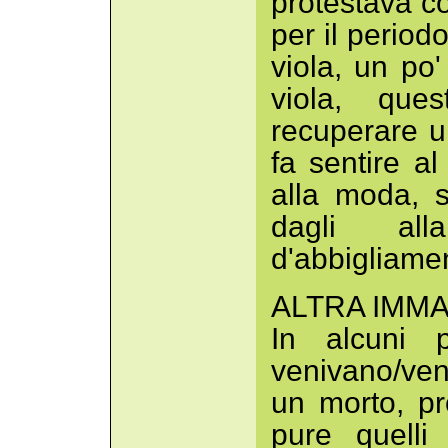
protestava co
per il period
viola, un po'
viola, que
recuperare u
fa sentire a
alla moda, s
dagli al
d'abbigliamen
ALTRA IMMA
In alcuni 
venivano/ve
un morto, pr
pure quelli