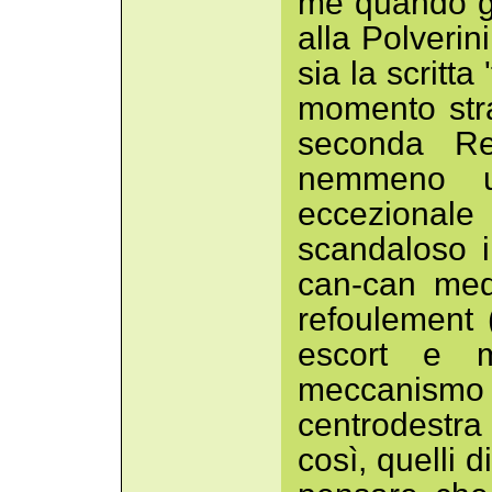
me quando gli
alla Polverini
sia la scritt
momento str
seconda Re
nemmeno u
eccezional
scandaloso i
can-can med
refoulement (
escort e ma
meccanism
centrodestra 
così, quelli d