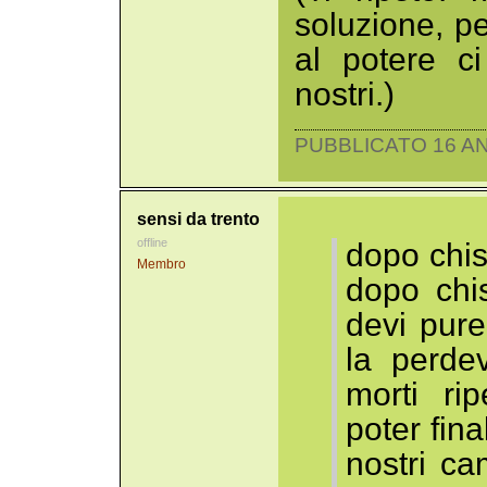
soluzione, p
al potere c
nostri.)
PUBBLICATO 16 AN
sensi da trento
offline
dopo chis
Membro
dopo chi
devi pure
la perde
morti ri
poter fin
nostri ca