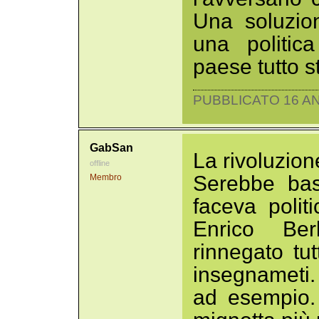
Una soluzio
una politic
paese tutto s
PUBBLICATO 16 AN
GabSan
La rivoluzion
offline
Serebbe bas
Membro
faceva polit
Enrico Ber
rinnegato tu
insegnameti.
ad esempio. 