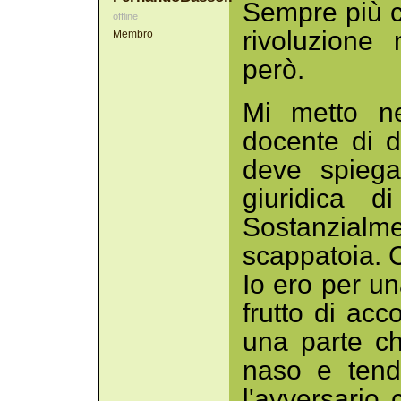
Sempre più c
offline
rivoluzione
Membro
però.
Mi metto ne
docente di d
deve spiega
giuridica d
Sostanzialm
scappatoia. C
Io ero per un
frutto di acc
una parte chi
naso e tend
l'avversario