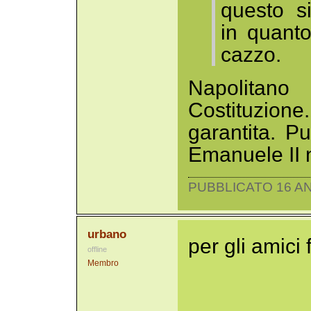
questo s
in quant
cazzo.
Napolitano
Costituzion
garantita. P
Emanuele II n
PUBBLICATO 16 AN
urbano
per gli amici f
offline
Membro