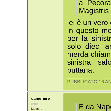
a Pecora
Magistris
lei è un vero 
in questo mo
per la sinis
solo dieci a
merda chiama
sinistra sa
puttana.
PUBBLICATO 16 AN
cameriere
offline
E da Napo
Membro