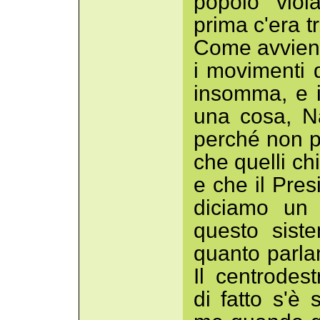
popolo viol
prima c'era tr
Come avviene 
i movimenti d
insomma, e il
una cosa, Na
perché non pu
che quelli c
e che il Pres
diciamo un 
questo sist
quanto parla
Il centrodest
di fatto s'è