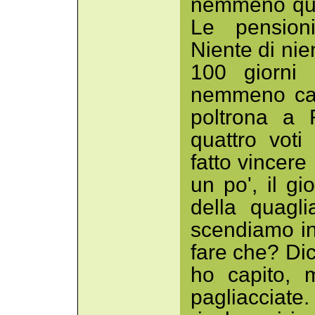
nemmeno quel
Le pension
Niente di nien
100 giorni 
nemmeno cap
poltrona a 
quattro voti
fatto vincere
un po', il gi
della quagl
scendiamo in
fare che? Dice
ho capito, 
pagliacciate