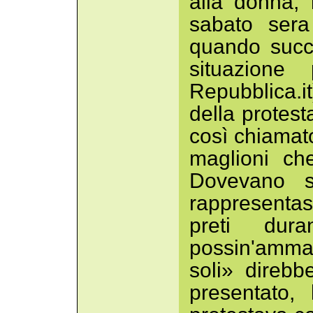
alla donna,
sabato sera
quando succ
situazione
Repubblica.i
della protest
così chiamato
maglioni ch
Dovevano s
rappresenta
preti dur
possin'ammaz
soli» direb
presentato,