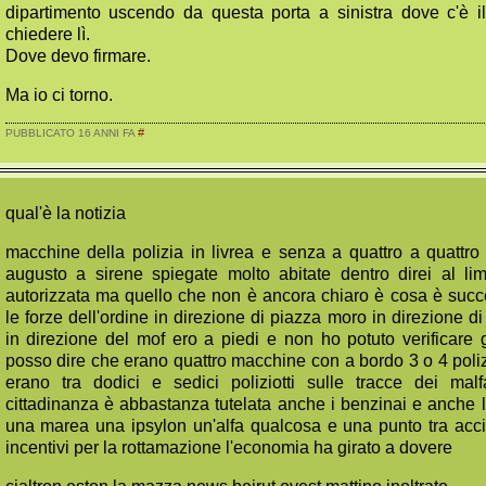
dipartimento uscendo da questa porta a sinistra dove c'è 
chiedere lì.
Dove devo firmare.
Ma io ci torno.
#
PUBBLICATO 16 ANNI FA
qual'è la notizia
macchine della polizia in livrea e senza a quattro a quattro
augusto a sirene spiegate molto abitate dentro direi al li
autorizzata ma quello che non è ancora chiaro è cosa è suc
le forze dell'ordine in direzione di piazza moro in direzione 
in direzione del mof ero a piedi e non ho potuto verificare gl
posso dire che erano quattro macchine con a bordo 3 o 4 poliz
erano tra dodici e sedici poliziotti sulle tracce dei malf
cittadinanza è abbastanza tutelata anche i benzinai e anche l
una marea una ipsylon un'alfa qualcosa e una punto tra acc
incentivi per la rottamazione l'economia ha girato a dovere
cialtron eston la mazza news beirut ovest mattino inoltrato