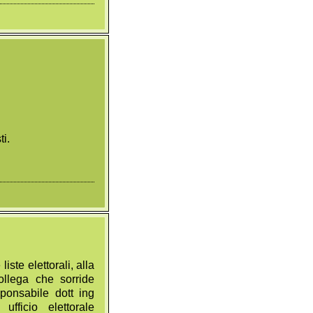
i.
iste elettorali, alla
ollega che sorride
sponsabile dott ing
fficio elettorale