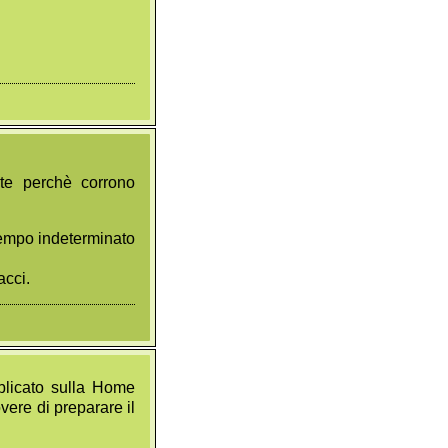
nte perchè corrono
 tempo indeterminato
acci.
bblicato sulla Home
vere di preparare il