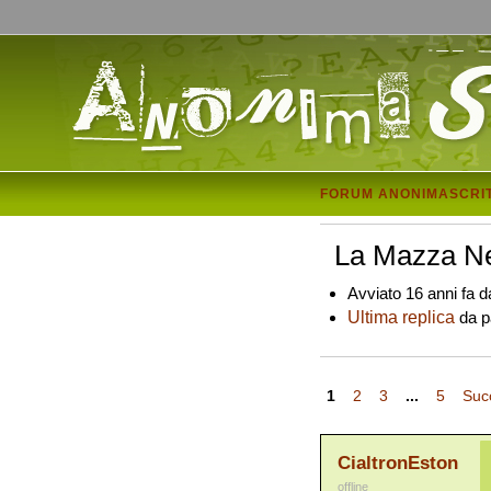
FORUM ANONIMASCRI
La Mazza N
Avviato 16 anni fa d
Ultima replica
da pa
1
2
3
...
5
Suc
CialtronEston
offline