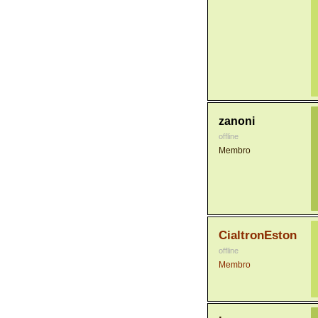
zanoni
offline
Membro
CialtronEston
offline
Membro