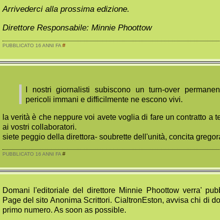
Arrivederci alla prossima edizione.
Direttore Responsabile: Minnie Phoottow
#
PUBBLICATO 16 ANNI FA
I nostri giornalisti subiscono un turn-over permane
pericoli immani e difficilmente ne escono vivi.
la verità è che neppure voi avete voglia di fare un contratto a
ai vostri collaboratori.
siete peggio della direttora- soubrette dell'unità, concita gregor
#
PUBBLICATO 16 ANNI FA
Domani l'editoriale del direttore Minnie Phoottow verra' pu
Page del sito Anonima Scrittori. CialtronEston, avvisa chi di do
primo numero. As soon as possible.