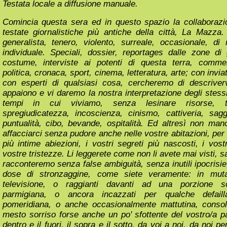
Testata locale a diffusione manuale.
Comincia questa sera ed in questo spazio la collaborazi
testate giornalistiche più antiche della città, La Mazza. 
generalista, tenero, violento, surreale, occasionale, d
individuale. Speciali, dossier, reportages dalle zone di g
costume, interviste ai potenti di questa terra, commen
politica, cronaca, sport, cinema, letteratura, arte; con inviat
con esperti di qualsiasi cosa, cercheremo di descriverv
appaiono e vi daremo la nostra interpretazione degli stess
tempi in cui viviamo, senza lesinare risorse, t
spregiudicatezza, incoscienza, cinismo, cattiveria, sag
puntualità, cibo, bevande, ospitalità. Ed altresì non man
affacciarci senza pudore anche nelle vostre abitazioni, per
più intime abiezioni, i vostri segreti più nascosti, i vos
vostre tristezze. Li leggerete come non li avete mai visti, s
racconteremo senza false ambiguità, senza inutili ipocrisi
dose di stronzaggine, come siete veramente: in muta
televisione, o raggianti davanti ad una porzione s
parmigiana, o ancora incazzati per qualche defail
pomeridiana, o anche occasionalmente mattutina, conso
mesto sorriso forse anche un po' sfottente del vostro/a p
dentro e il fuori, il sopra e il sotto, da voi a noi, da noi p