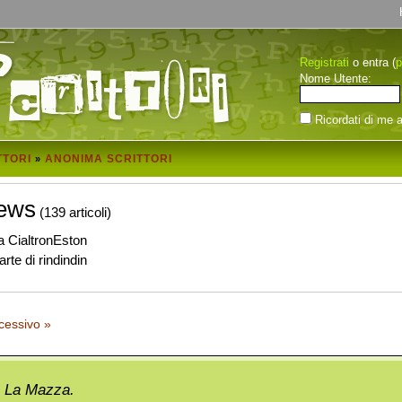
Registrati
p
o entra (
Nome Utente:
Ricordati di me a
TTORI
ANONIMA SCRITTORI
»
ews
(139 articoli)
a CialtronEston
rte di rindindin
cessivo »
La Mazza.