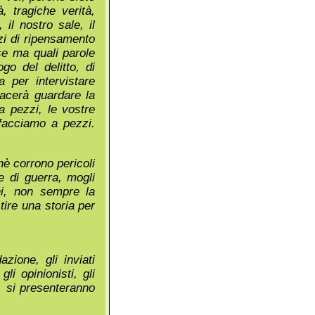
, tragiche verità,
 il nostro sale, il
azi di ripensamento
se ma quali parole
go del delitto, di
a per intervistare
iacerà guardare la
 a pezzi, le vostre
 facciamo a pezzi.
hè corrono pericoli
e di guerra, mogli
ini, non sempre la
ire una storia per
zione, gli inviati
li opinionisti, gli
o, si presenteranno