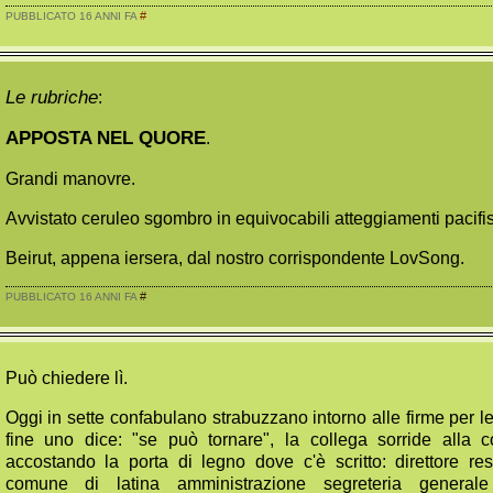
#
PUBBLICATO 16 ANNI FA
Le rubriche
:
APPOSTA NEL QUORE
.
Grandi manovre.
Avvistato ceruleo sgombro in equivocabili atteggiamenti pacifist
Beirut, appena iersera, dal nostro corrispondente LovSong.
#
PUBBLICATO 16 ANNI FA
Può chiedere lì.
Oggi in sette confabulano strabuzzano intorno alle firme per le l
fine uno dice: "se può tornare", la collega sorride alla c
accostando la porta di legno dove c'è scritto: direttore re
comune di latina amministrazione segreteria generale u