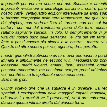
importanti per voi ma anche per noi. Banalità e amenità
importanti rivelazioni e dietrologie saranno il nostro pane,
nostro caffè. Ventiquattro edizioni intervallate da ampi sp
vi faranno compagnia nelle sere tempestose, ma quali ro
dei playboy, non vedrete l'ora di tornare con noi sul luo
buttarvi con noi dal trentesimo piano della torre pontin
l'ultimo aspirante suicida. In volo. O semplicemente vi p
vita dal nostro buco della serratura, le vite dei vip fatte
fatte a pezzi ancora più piccoli e le nostre... mentre vi
Questo ed altro ancora per voi, ogni ora, da... pertutto.
I nostri giornalisti subiscono un turn-over permanente perc
immani e difficilmente ne escono vivi. Frequentando zon
incazzate, mariti violenti, amanti, ladri, assassini, cret
possono raccontare, ma noi siamo sempre pronti ad imbast
voi, perchè si sa lo spettacolo deve continuare.
Sciò mas g'on.
Quindi volevo dire che la squadra è in divenire. La reda
speciali, i corrispondenti dalle maggiori capitali mondiali, g
editorialisti, i cronisti ve li presenterò, ve li presenterem
durante questa infinita diretta dal pianeta terra.