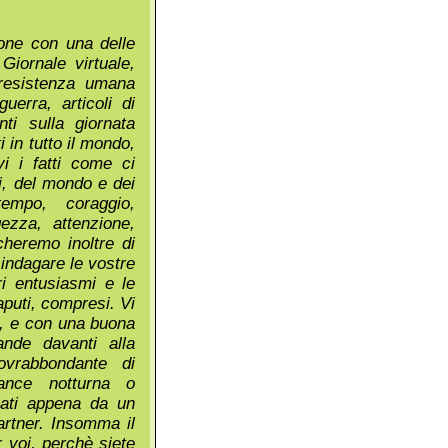
one con una delle
Giornale virtuale,
i resistenza umana
uerra, articoli di
ti sulla giornata
i in tutto il mondo,
i i fatti come ci
i, del mondo e dei
empo, coraggio,
gezza, attenzione,
cheremo inoltre di
 indagare le vostre
tri entusiasmi e le
aputi, compresi. Vi
e, e con una buona
nde davanti alla
ovrabbondante di
lance notturna o
lati appena da un
artner. Insomma il
er voi, perchè siete