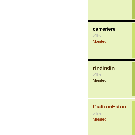
cameriere
offline
Membro
rindindin
offline
Membro
CialtronEston
offline
Membro