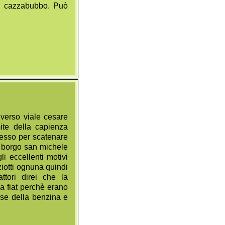
il cazzabubbo. Può
 verso viale cesare
mite della capienza
cesso per scatenare
di borgo san michele
i eccellenti motivi
iotti ognuna quindi
attori direi che la
a fiat perchè erano
ise della benzina e