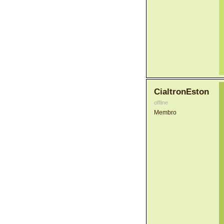
CialtronEston
offline
Membro