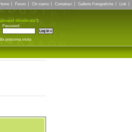
Home
Forum
Chi siamo
Contattaci
Gallerie Fotografiche
Link
assword dimenticata?
):
Password:
lla prossima visita