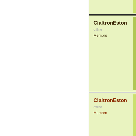
CialtronEston
offline
Membro
CialtronEston
offline
Membro