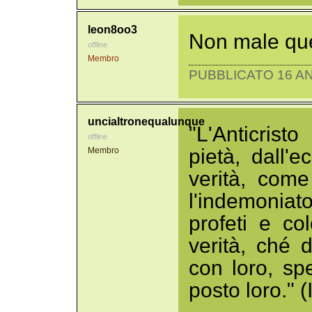
leon8oo3
Non male qu
offline
Membro
PUBBLICATO 16 AN
uncialtronequalunque
"L'Anticris
offline
pietà, dall'
Membro
verità, come
l'indemoniat
profeti e co
verità, ché d
con loro, spe
posto loro." 