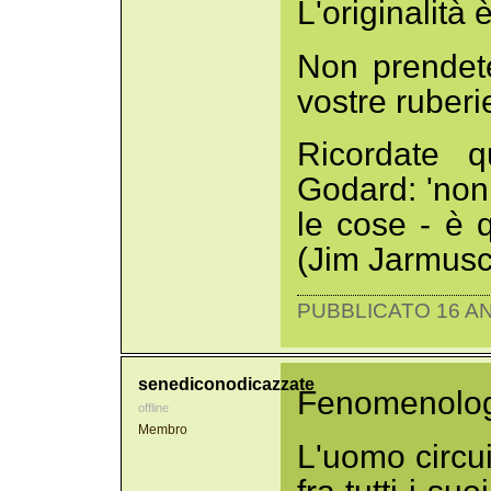
L'originalità 
Non prendete
vostre ruberie
Ricordate q
Godard: 'non
le cose - è q
(Jim Jarmusc
PUBBLICATO 16 AN
senediconodicazzate
Fenomenologi
offline
Membro
L'uomo circu