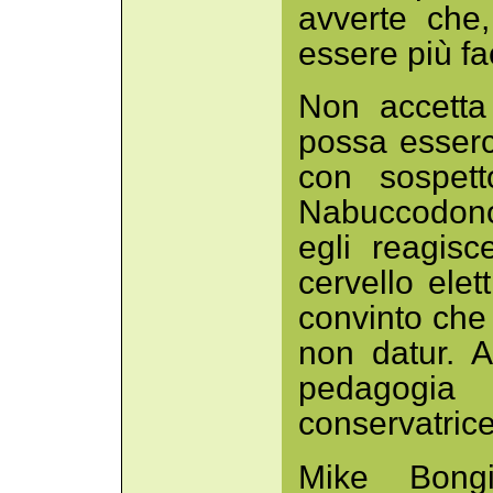
avverte che,
essere più fa
Non accetta
possa esserc
con sospett
Nabuccodono
egli reagis
cervello ele
convinto che
non datur. Ar
pedagogi
conservatrice
Mike Bong