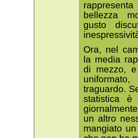
rappresenta
bellezza mo
gusto discu
inespressivit
Ora, nel cam
la media ra
di mezzo, e
uniformat
traguardo. S
statistica 
giornalment
un altro ne
mangiato un