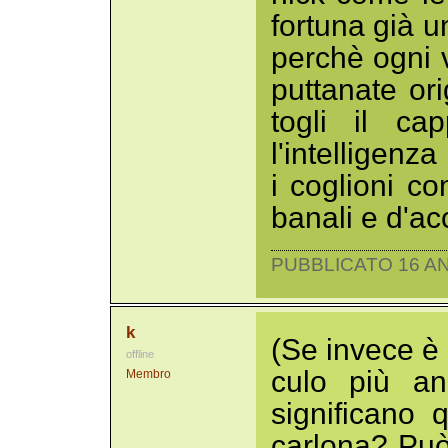
fortuna già u
perchè ogni v
puttanate or
togli il ca
l'intelligenz
i coglioni co
banali e d'ac
PUBBLICATO 16 AN
k
(Se invece è 
offline
culo più an
Membro
significano q
carlona? Può 