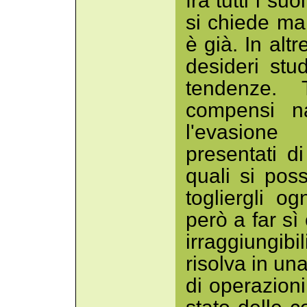
fra tutti i suo
si chiede mai
è già. In alt
desideri stud
tendenze. 
compensi na
l'evasione
presentati di
quali si pos
togliergli o
però a far sì 
irraggiungibi
risolva in un
di operazioni