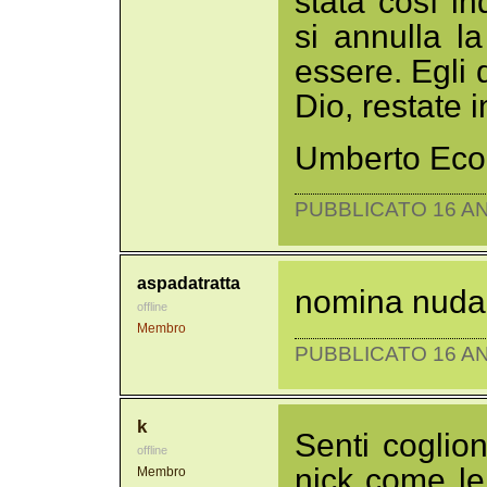
stata così in
si annulla l
essere. Egli d
Dio, restate 
Umberto Eco,
PUBBLICATO 16 AN
aspadatratta
nomina nuda
offline
Membro
PUBBLICATO 16 AN
k
Senti coglio
offline
nick come l
Membro