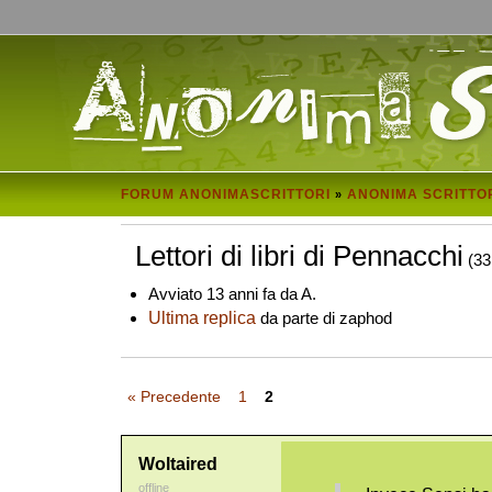
FORUM ANONIMASCRITTORI
ANONIMA SCRITTO
»
Lettori di libri di Pennacchi
(33
Avviato 13 anni fa da A.
Ultima replica
da parte di zaphod
« Precedente
1
2
Woltaired
offline