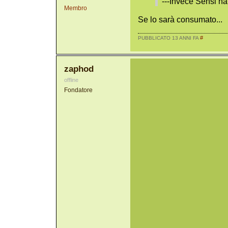
---Invece Sensi ha 
Membro
Se lo sarà consumato...
#
PUBBLICATO 13 ANNI FA
zaphod
offline
Fondatore