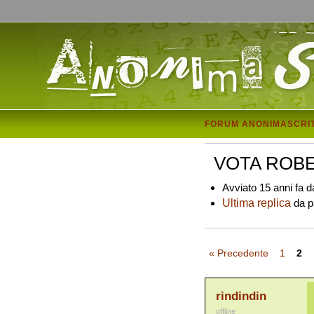
FORUM ANONIMASCRI
VOTA ROBE
Avviato 15 anni fa d
Ultima replica
da pa
« Precedente
1
2
rindindin
offline