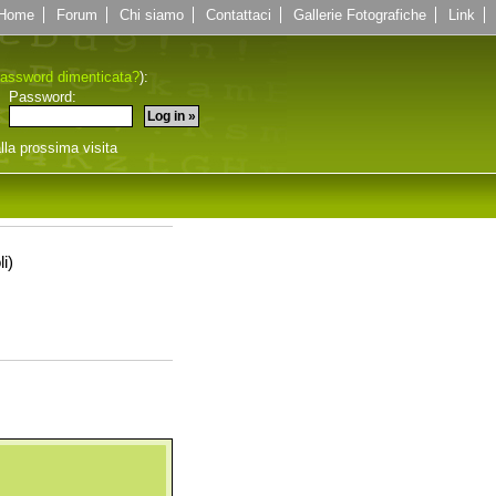
Home
Forum
Chi siamo
Contattaci
Gallerie Fotografiche
Link
assword dimenticata?
):
Password:
lla prossima visita
li)