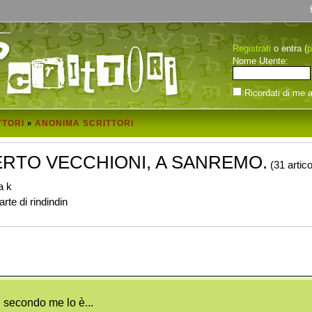
Registrati
p
o entra (
Nome Utente:
Ricordati di me a
TTORI
ANONIMA SCRITTORI
»
RTO VECCHIONI, A SANREMO.
(31 artico
a k
rte di rindindin
secondo me lo è...