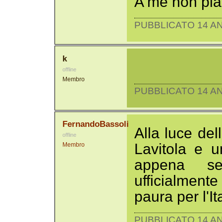
A me non pia
PUBBLICATO 14 AN
k
offline
Membro
PUBBLICATO 14 AN
FernandoBassoli
Alla luce dell
offline
Lavitola e u
Membro
appena sen
ufficialmen
paura per l'It
PUBBLICATO 14 AN