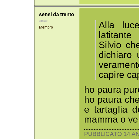
sensi da trento
offline
Alla luce
Membro
latitant
Silvio ch
dichiaro 
veramente
capire ca
ho paura pure
ho paura che 
e tartaglia 
mamma o verr
PUBBLICATO 14 AN