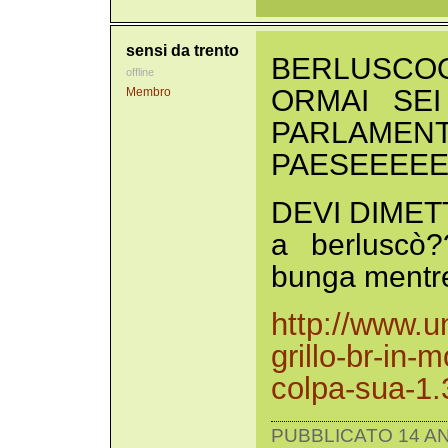
sensi da trento
BERLUSCO
offline
ORMAI SE
Membro
PARLAME
PAESEEEEE!
DEVI DIMETTE
a berluscò
bunga mentr
http://www.un
grillo-br-in-m
colpa-sua-1
PUBBLICATO 14 AN