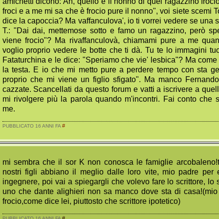
amichetti dicono: Ah, quello è il nonno di quel ragazzino frocio
froci e a me mi sa che è frocio pure il nonno", voi siete scemi 
dice la capoccia? Ma vaffanculova', io ti vorrei vedere se una s
T.: "Dai dai, mettemose sotto e famo un ragazzino, però sp
viene frocio"? Ma rivaffanculovà, chiamami pure a me quand
voglio proprio vedere le botte che ti dà. Tu te lo immagini t
Fataturchina e le dice: "Speriamo che vie' lesbica"? Ma come
la testa. E io che mi metto pure a perdere tempo con sta g
proprio che mi viene un figlio sfigato". Ma manco Fernando
cazzate. Scancellati da questo forum e vatti a iscrivere a que
mi rivolgere più la parola quando m'incontri. Fai conto che
me.
#
PUBBLICATO 16 ANNI FA
mi sembra che il sor K non conosca le famiglie arcobaleno!t
nostri figli abbiano il meglio dalle loro vite, mio padre pe
ingegnere, poi vai a spiegargli che volevo fare lo scrittore, lo 
uno che dante alighieri non sa manco dove sta di casa!(mio
frocio,come dice lei, piuttosto che scrittore ipotetico)
#
PUBBLICATO 16 ANNI FA