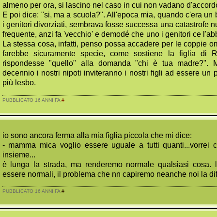
almeno per ora, si lascino nel caso in cui non vadano d'accor
E poi dice: "si, ma a scuola?". All'epoca mia, quando c'era u
i genitori divorziati, sembrava fosse successa una catastrofe 
frequente, anzi fa 'vecchio' e demodé che uno i genitori ce l'a
La stessa cosa, infatti, penso possa accadere per le coppie 
farebbe sicuramente specie, come sostiene la figlia di 
rispondesse "quello" alla domanda "chi è tua madre?". M
decennio i nostri nipoti inviteranno i nostri figli ad essere un 
più lesbo.
#
PUBBLICATO 16 ANNI FA
io sono ancora ferma alla mia figlia piccola che mi dice:
- mamma mica voglio essere uguale a tutti quanti...vorrei 
insieme...
è lunga la strada, ma renderemo normale qualsiasi cosa. l'
essere normali, il problema che nn capiremo neanche noi la di
#
PUBBLICATO 16 ANNI FA