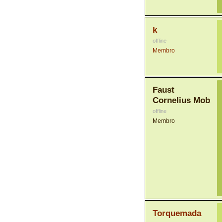
k
offline
Membro
Faust
Cornelius Mob
offline
Membro
Torquemada