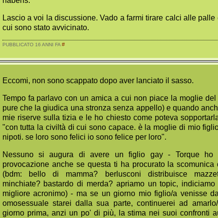
habens.
Lascio a voi la discussione. Vado a farmi tirare calci alle pall
cui sono stato avvicinato.
#
PUBBLICATO 16 ANNI FA
Eccomi, non sono scappato dopo aver lanciato il sasso.
Tempo fa parlavo con un amica a cui non piace la moglie del f
pure che la giudica una stronza senza appello) e quando anch
mie riserve sulla tizia e le ho chiesto come poteva sopportarla
"con tutta la civiltà di cui sono capace. è la moglie di mio figl
nipoti. se loro sono felici io sono felice per loro".
Nessuno si augura di avere un figlio gay - Torque ho 
provocazione anche se questa ti ha procurato la scomunica d
(bdm: bello di mamma? berlusconi distribuisce mazzet
minchiate? bastardo di merda? apriamo un topic, indiciamo 
migliore acronimo) - ma se un giorno mio figlio/a venisse 
omosessuale starei dalla sua parte, continuerei ad amarlo
giorno prima, anzi un po' di più, la stima nei suoi confronti 