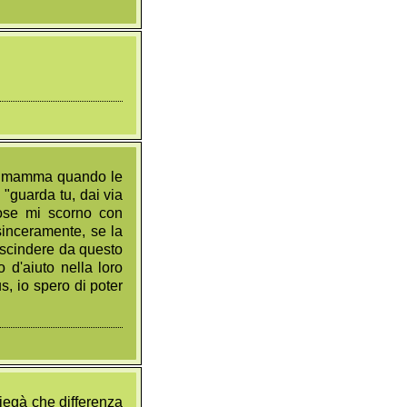
mia mamma quando le
"guarda tu, dai via
cose mi scorno con
sinceramente, se la
escindere da questo
o d'aiuto nella loro
s, io spero di poter
iegà che differenza