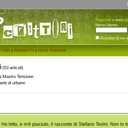
Registrati
p
o entra (
Nome Utente:
Ricordati di me a
TTORI
PROGETTI
FOTO TERAPIA
»
»
5
(53 articoli)
da Mastro Tensione
arte di urbano
Ho letto, e m'è piaciuto, il racconto di Stefano Tevini. Non l