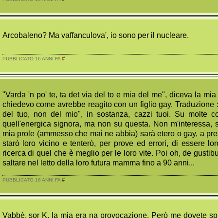
Arcobaleno? Ma vaffanculova', io sono per il nucleare.
#
PUBBLICATO 16 ANNI FA
"Varda 'n po' te, ta det via del to e mia del me", diceva la 
chiedevo come avrebbe reagito con un figlio gay. Traduzione : 
del tuo, non del mio", in sostanza, cazzi tuoi. Su molte 
quell'energica signora, ma non su questa. Non m'interessa, 
mia prole (ammesso che mai ne abbia) sarà etero o gay, a pr
starò loro vicino e tenterò, per prove ed errori, di essere lor
ricerca di quel che è meglio per le loro vite. Poi oh, de gustibu
saltare nel letto della loro futura mamma fino a 90 anni...
#
PUBBLICATO 16 ANNI FA
Vabbè, sor K, la mia era na provocazione. Però me dovete sp