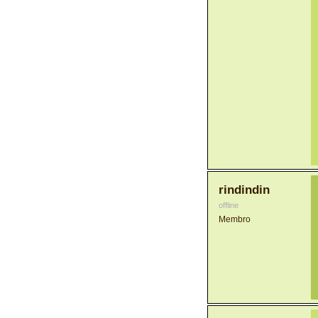
rindindin
offline
Membro