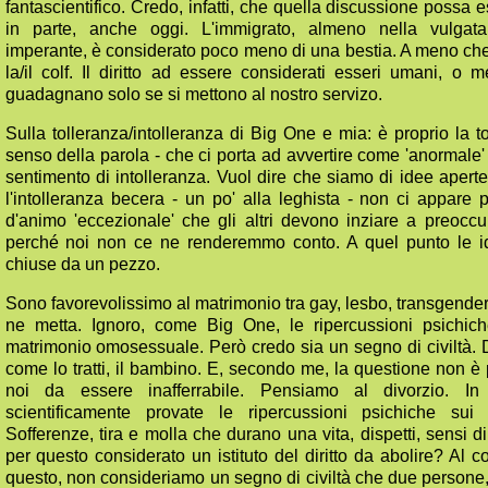
fantascientifico. Credo, infatti, che quella discussione possa
in parte, anche oggi. L'immigrato, almeno nella vulgata
imperante, è considerato poco meno di una bestia. A meno che
la/il colf. Il diritto ad essere considerati esseri umani, o 
guadagnano solo se si mettono al nostro servizo.
Sulla tolleranza/intolleranza di Big One e mia: è proprio la t
senso della parola - che ci porta ad avvertire come 'anormale'
sentimento di intolleranza. Vuol dire che siamo di idee apert
l'intolleranza becera - un po' alla leghista - non ci appare
d'animo 'eccezionale' che gli altri devono inziare a preoccupa
perché noi non ce ne renderemmo conto. A quel punto le i
chiuse da un pezzo.
Sono favorevolissimo al matrimonio tra gay, lesbo, transgender
ne metta. Ignoro, come Big One, le ripercussioni psichic
matrimonio omosessuale. Però credo sia un segno di civiltà
come lo tratti, il bambino. E, secondo me, la questione non è 
noi da essere inafferrabile. Pensiamo al divorzio. I
scientificamente provate le ripercussioni psichiche sui 
Sofferenze, tira e molla che durano una vita, dispetti, sensi 
per questo considerato un istituto del diritto da abolire? Al c
questo, non consideriamo un segno di civiltà che due persone, 