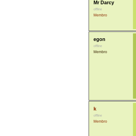
Mr Darcy
offline
Membro
egon
offline
Membro
k
offline
Membro