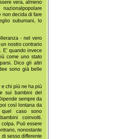
 essere vera, almeno
 nazionalpopolare
 non decida di fare
meglio subumani, lo
olleranza - nel vero
 un nostro contrario
e. E' quando invece
 più come uno stato
rsi. Dico gli altri
dee sono già belle
 e chi più ne ha più
he sui bambini del
. Dipende sempre da
poi così lontana da
n quel caso sono
bambini coinvolti.
di colpa. Può essere
ontrario, nonostante
di sesso differente