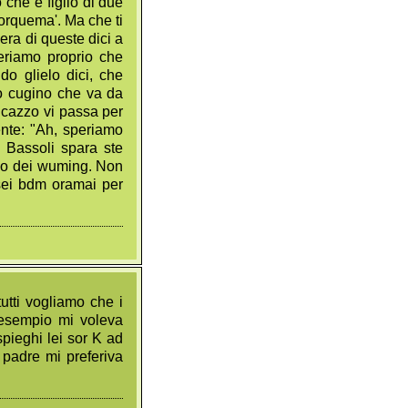
 che è figlio di due
Torquema'. Ma che ti
era di queste dici a
eriamo proprio che
o glielo dici, che
uo cugino che va da
 cazzo vi passa per
ente: "Ah, speriamo
 Bassoli spara ste
llo dei wuming. Non
 sei bdm oramai per
utti vogliamo che i
r esempio mi voleva
spieghi lei sor K ad
 padre mi preferiva