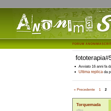
FORUM ANONIMASCRI
fototerapia#
Avviato 16 anni fa 
Ultima replica
da p
« Precedente
1
2
Torquemada
offline