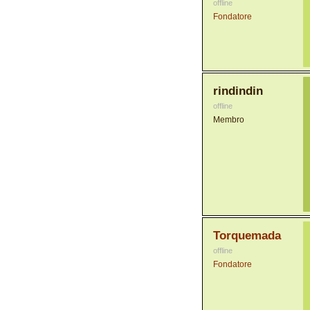
offline
Fondatore
rindindin
offline
Membro
Torquemada
offline
Fondatore