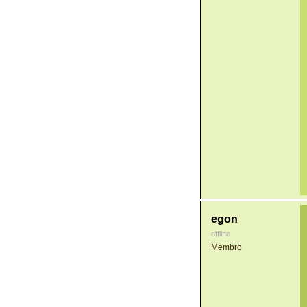
egon
offline
Membro