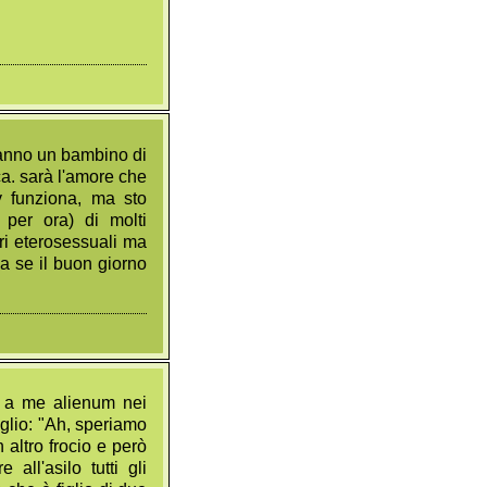
anno un bambino di
ca. sarà l'amore che
y funziona, ma sto
 per ora) di molti
ri eterosessuali ma
a se il buon giorno
ni a me alienum nei
figlio: "Ah, speriamo
 altro frocio e però
ll'asilo tutti gli