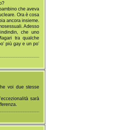
do?
n bambino che aveva
nucleare. Ora è cosa
bbia ancora insieme.
omosessuali. Adesso
Rindindin, che uno
agari tra qualche
po' più gay e un po'
che voi due stesse
eccezionalità sarà
fferenza.