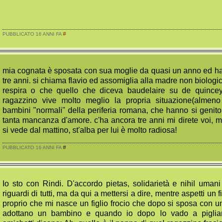
#
PUBBLICATO 16 ANNI FA
mia cognata è sposata con sua moglie da quasi un anno ed h
tre anni. si chiama flavio ed assomiglia alla madre non biologi
respira o che quello che diceva baudelaire su de quince
ragazzino vive molto meglio la propria situazione(almeno
bambini "normali" della periferia romana, che hanno si genito
tanta mancanza d'amore. c'ha ancora tre anni mi direte voi, m
si vede dal mattino, st'alba per lui è molto radiosa!
#
PUBBLICATO 16 ANNI FA
Io sto con Rindi. D'accordo pietas, solidarietà e nihil uma
riguardi di tutti, ma da qui a mettersi a dire, mentre aspetti un 
proprio che mi nasce un figlio frocio che dopo si sposa con un
adottano un bambino e quando io dopo lo vado a pigliare a