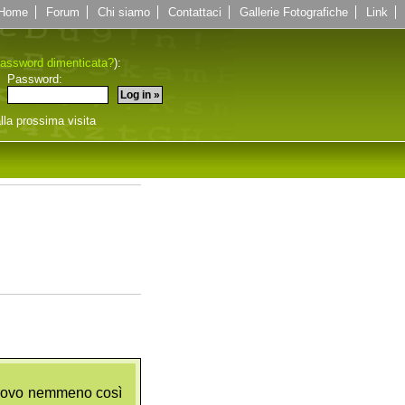
Home
Forum
Chi siamo
Contattaci
Gallerie Fotografiche
Link
assword dimenticata?
):
Password:
lla prossima visita
o trovo nemmeno così