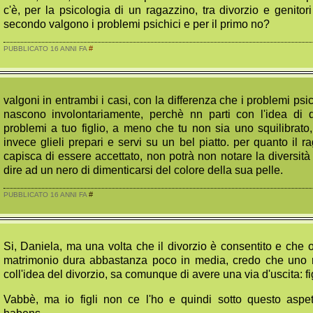
c'è, per la psicologia di un ragazzino, tra divorzio e genitor
secondo valgono i problemi psichici e per il primo no?
#
PUBBLICATO 16 ANNI FA
valgoni in entrambi i casi, con la differenza che i problemi psi
nascono involontariamente, perchè nn parti con l'idea di d
problemi a tuo figlio, a meno che tu non sia uno squilibrat
invece glieli prepari e servi su un bel piatto. per quanto il 
capisca di essere accettato, non potrà non notare la diversità
dire ad un nero di dimenticarsi del colore della sua pelle.
#
PUBBLICATO 16 ANNI FA
Si, Daniela, ma una volta che il divorzio è consentito e che o
matrimonio dura abbastanza poco in media, credo che uno 
coll'idea del divorzio, sa comunque di avere una via d'uscita: figl
Vabbè, ma io figli non ce l'ho e quindi sotto questo asp