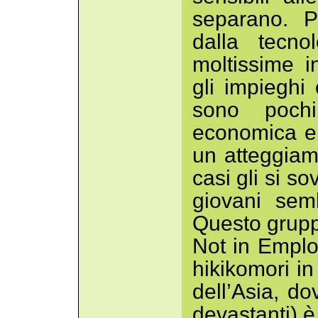
separano. Pe
dalla tecno
moltissime i
gli impieghi 
sono pochi
economica e 
un atteggiam
casi gli si s
giovani semb
Questo grupp
Not in Emplo
hikikomori in
dell’Asia, d
devastanti) è