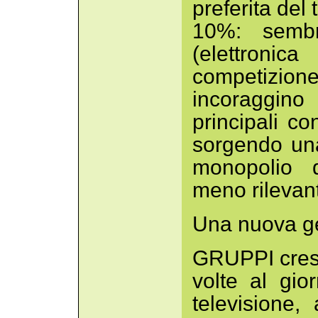
preferita del
10%: sembr
(elettronic
competizio
incoraggin
principali c
sorgendo una
monopolio 
meno rilevant
Una nuova gen
GRUPPI cres
volte al gior
televisione,