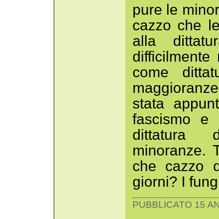
pure le minor
cazzo che le
alla ditta
difficilmente
come dittat
maggioranze.
stata appun
fascismo e 
dittatura 
minoranze. 
che cazzo di
giorni? I fun
PUBBLICATO 15 AN