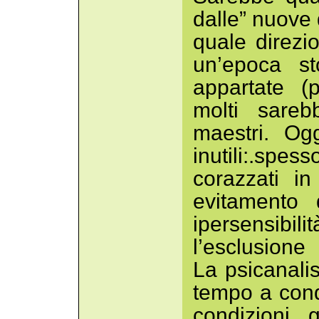
dalle” nuove d
quale direzi
un’epoca st
appartate (
molti sareb
maestri. Og
inutili:.spess
corazzati i
evitamento
ipersensibili
l’esclusione 
La psicanali
tempo a cond
condizioni 