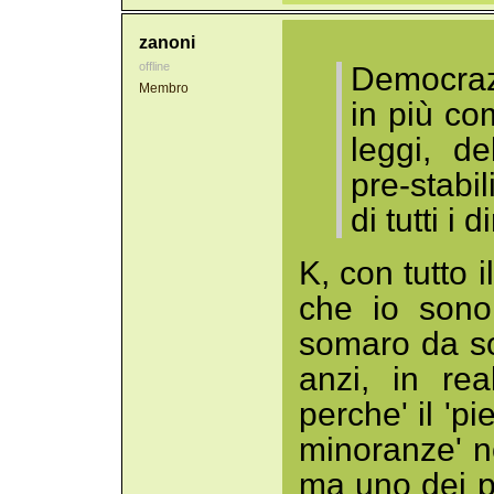
zanoni
offline
Democraz
Membro
in più co
leggi, d
pre-stabil
di tutti i 
K, con tutto 
che io sono
somaro da so
anzi, in real
perche' il 'pie
minoranze' n
ma uno dei pr