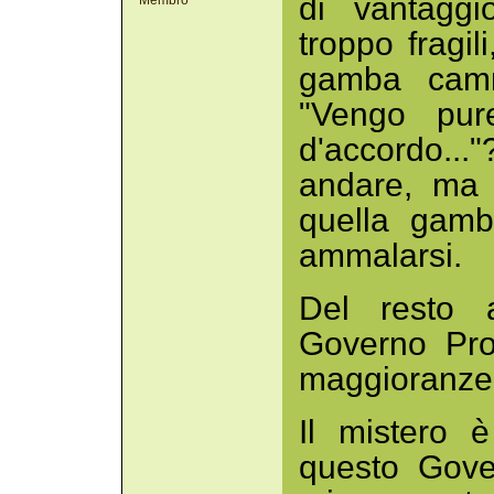
di vantaggi
Membro
troppo fragi
gamba cammi
"Vengo pur
d'accordo..
andare, ma 
quella gamb
ammalarsi.
Del resto a
Governo Pro
maggioranze s
Il mistero 
questo Gover