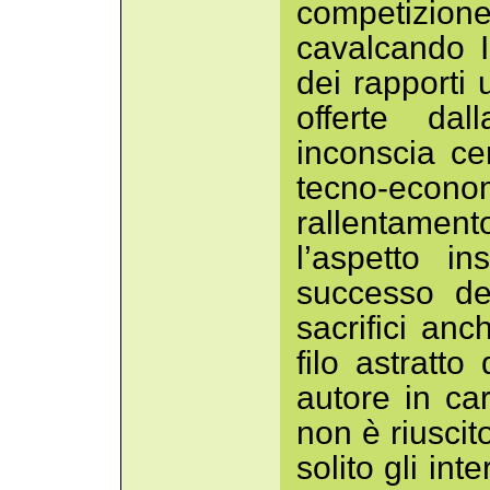
competizio
cavalcando In
dei rapporti 
offerte dal
inconscia ce
tecno-econ
rallentament
l’aspetto in
successo dei
sacrifici anc
filo astratt
autore in ca
non è riuscit
solito gli in