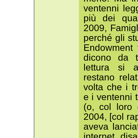
ventenni leg
più dei qua
2009, Famigli
perché gli st
Endowment fo
dicono da t
lettura si 
restano rela
volta che i 
e i ventenni t
(o, col loro
2004, [col ra
aveva lanci
internet di