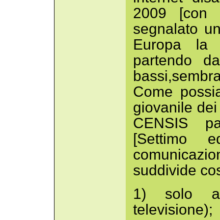
2009 [con 
segnalato un 
Europa la cr
partendo da 
bassi,sembra
Come possia
giovanile dei
CENSIS par
[Settimo e
comunicaz
suddivide cos
1) solo aud
televisione);