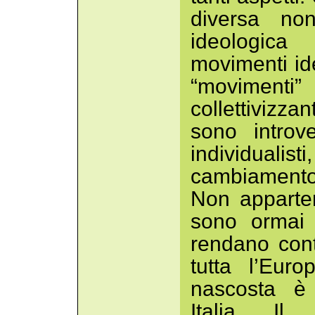
diversa no
ideologic
movimenti ide
“moviment
collettivizza
sono introve
individual
cambiamento 
Non apparte
sono ormai 
rendano con
tutta l’Eur
nascosta è 
Italia. Il