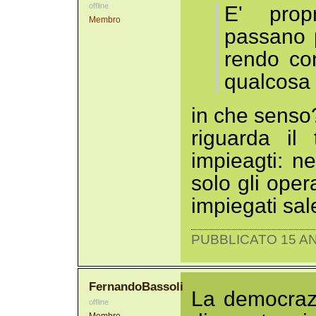
offline
E' prop
Membro
passano p
rendo co
qualcosa 
in che senso??
riguarda il
impieagti: n
solo gli opera
impiegati sal
PUBBLICATO 15 AN
FernandoBassoli
La democrazi
offline