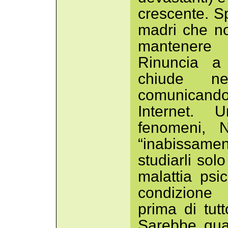
crescente. S
madri che no
mantenere i
Rinuncia a 
chiude ne
comunican
Internet. 
fenomeni, N
“inabissame
studiarli so
malattia psi
condizione 
prima di tut
Sarebbe qua