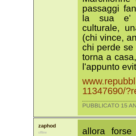
passaggi fa
la sua e' i
culturale, un
(chi vince, a
chi perde se 
torna a casa,
l'appunto evit
www.repubbli
11347690/?
PUBBLICATO 15 AN
zaphod
allora fors
offline