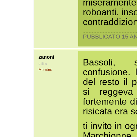
miseramente
roboanti. in
contraddizio
PUBBLICATO 15 AN
zanoni
Bassoli, 
offline
confusione. 
Membro
del resto il 
si reggev
fortemente d
risicata era 
ti invito in og
Marchionne s