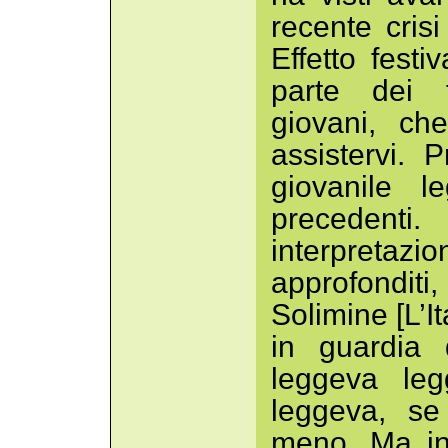
recente cris
Effetto fest
parte dei f
giovani, ch
assistervi.
giovanile l
precedent
interpretaz
approfondit
Solimine [L’I
in guardia 
leggeva le
leggeva, se
meno. Ma in 