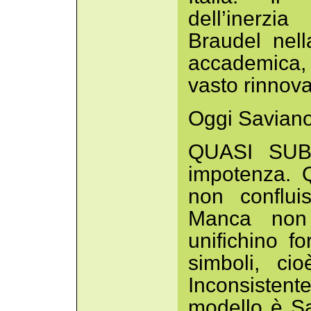
dell’inerzi
Braudel nell
accademica, 
vasto rinnov
Oggi Saviano i
QUASI SUBI
impotenza. 
non conflui
Manca non 
unifichino f
simboli, cio
Inconsistent
modello è S