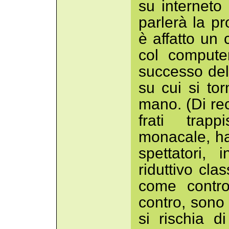
su interneto
parlerà la pr
è affatto un
col compute
successo dell
su cui si to
mano. (Di rec
frati trapp
monacale, ha 
spettatori,
riduttivo cla
come contro
contro, sono
si rischia d