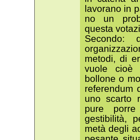
lavorano in pa
no un probl
questa votaz
Secondo: 
organizzazi
metodi, di e
vuole cioè
bollone o mo
referendum d
uno scarto r
pure porre
gestibilità,
metà degli ad
pesante situ