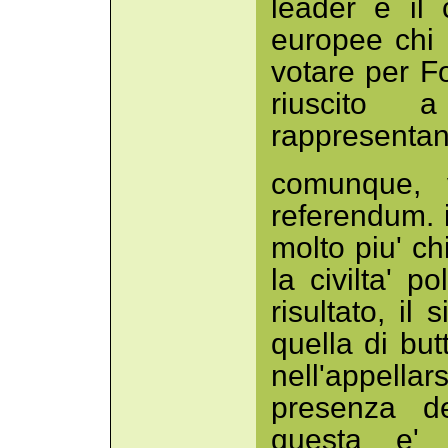
leader e il 
europee chi 
votare per Fo
riuscito 
rappresentanti
comunque, v
referendum. i
molto piu' chi
la civilta' po
risultato, il s
quella di but
nell'appella
presenza de
questa e' 