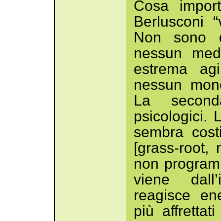
Cosa impor
Berlusconi “
Non sono d
nessun medi
estrema agi
nessun monop
La seconda
psicologici.
sembra cost
[grass-root,
non programm
viene dall’
reagisce en
più affretta