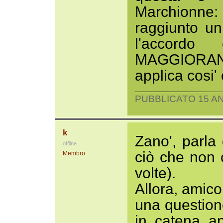
Marchionne
raggiunto un
l'accordo
MAGGIORANZA 
applica cosi'
PUBBLICATO 15 AN
k
Zano', parla
offline
ciò che non c
Membro
volte).
Allora, amico
una question
in catena an