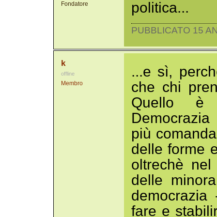
politica...
Fondatore
PUBBLICATO 15 AN
k
...e sì, per
offline
che chi pre
Membro
Quello è 
Democrazia 
più comanda n
delle forme e
oltrechè nel p
delle minora
democrazia 
fare e stabil