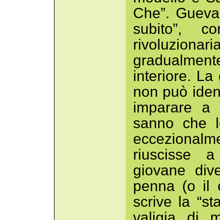
Che”. Guevar
subito”, c
rivoluzionar
gradualmen
interiore. La
non può identi
imparare a s
sanno che lo
eccezional
riuscisse a
giovane div
penna (o il 
scrive la “s
valigia di 