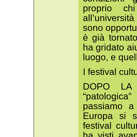
proprio ch
all’universi
sono opportu
è già tornat
ha gridato ai
luogo, e quel
I festival cult
DOPO LA 
“patologica”
passiamo a 
Europa si s
festival cultur
ha visti avan