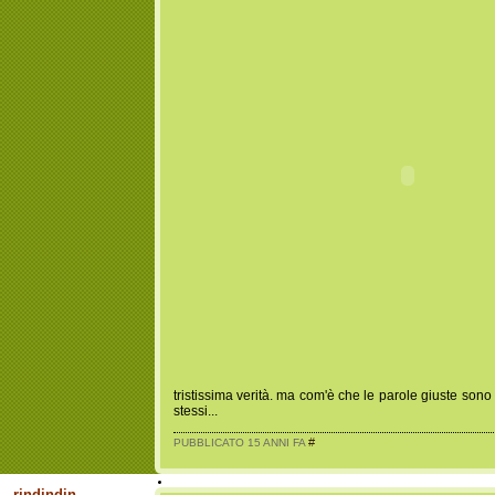
tristissima verità. ma com'è che le parole giuste sono s
stessi...
#
PUBBLICATO 15 ANNI FA
rindindin