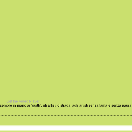
Get the
Video Player
empre in mano ai "guitti", gli artisti d strada. agli artisti senza fama e senza paura