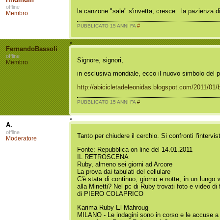
offline
la canzone "sale" s'invetta, cresce...la pazienza di
Membro
#
PUBBLICATO 15 ANNI FA
FernandoBassoli
offline
Signore, signori,
Membro
in esclusiva mondiale, ecco il nuovo simbolo del pa
http://abicicletadeleonidas.blogspot.com/2011/01/
#
PUBBLICATO 15 ANNI FA
A.
offline
Tanto per chiudere il cerchio. Si confronti l'intervis
Moderatore
Fonte: Repubblica on line del 14.01.2011
IL RETROSCENA
Ruby, almeno sei giorni ad Arcore
La prova dai tabulati del cellulare
C'è stata di continuo, giorno e notte, in un lung
alla Minetti? Nel pc di Ruby trovati foto e video di 
di PIERO COLAPRICO
Karima Ruby El Mahroug
MILANO - Le indagini sono in corso e le accuse a S