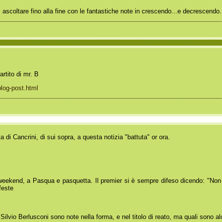
 ascoltare fino alla fine con le fantastiche note in crescendo...e decrescendo...
rtito di mr. B
blog-post.html
ta di Cancrini, di sui sopra, a questa notizia "battuta" or ora.
o weekend, a Pasqua e pasquetta. Il premier si è sempre difeso dicendo: "No
feste
ilvio Berlusconi sono note nella forma, e nel titolo di reato, ma quali sono a