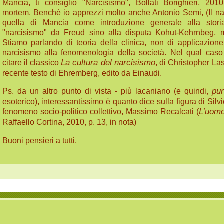
Mancia, ti consiglio "Narcisismo", Bollati Borighieri, 201
mortem. Benché io apprezzi molto anche Antonio Semi, (Il nar
quella di Mancia come introduzione generale alla stori
"narcisismo" da Freud sino alla disputa Kohut-Kehrnbeg, m
Stiamo parlando di teoria della clinica, non di applicazione
narcisismo alla fenomenologia della società. Nel qual caso
citare il classico
La cultura del narcisismo
, di Christopher La
recente testo di Ehremberg, edito da Einaudi.
Ps. da un altro punto di vista - più lacaniano (e quindi,
pu
esoterico), interessantissimo è quanto dice sulla figura di Sil
fenomeno socio-politico collettivo, Massimo Recalcati (
L’uomo
Raffaello Cortina, 2010, p. 13, in nota)
Buoni pensieri a tutti.