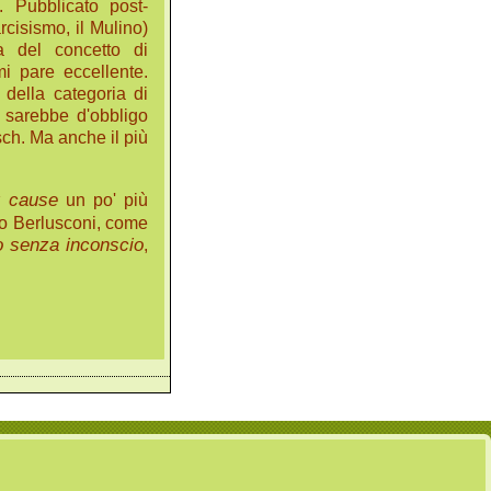
0. Pubblicato post-
cisismo, il Mulino)
a del concetto di
i pare eccellente.
 della categoria di
 sarebbe d'obbligo
sch. Ma anche il più
r cause
un po' più
vio Berlusconi, come
 senza inconscio
,