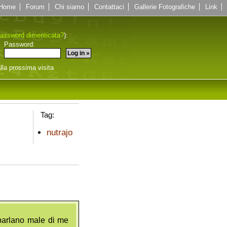
Home
Forum
Chi siamo
Contattaci
Gallerie Fotografiche
Link
assword dimenticata?
):
Password:
lla prossima visita
Tag:
nutrajo
 parlano male di me