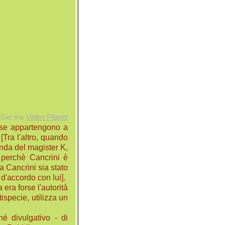
Get the
Video Player
 se appartengono a
[Tra l'altro, quando
menda del magister K,
 perchè Cancrini è
ta Cancrini sia stato
 d'accordo con lui].
 era forse l'autorità
tispecie, utilizza un
é divulgativo - di