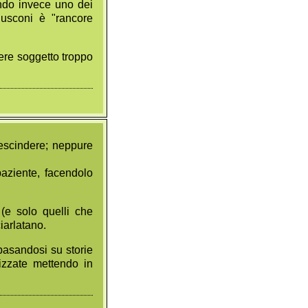
ando invece uno dei
rlusconi è "rancore
sere soggetto troppo
rescindere; neppure
paziente, facendolo
 (e solo quelli che
iarlatano.
 basandosi su storie
lizzate mettendo in