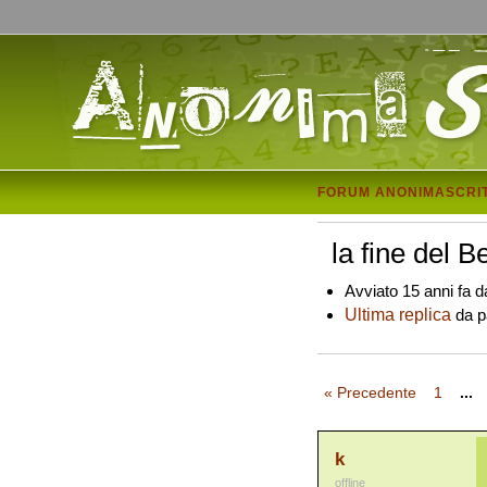
FORUM ANONIMASCRI
la fine del 
Avviato 15 anni fa d
Ultima replica
da p
« Precedente
1
...
k
offline