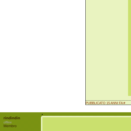
PUBBLICATO 15 ANNI FA
#
rindindin
offline
Membro