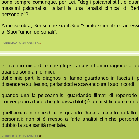
sono sempre comunque, per Lei, "degli psicanalisti!", e qu
massimi psicanalisti italiani fa una "analisi clinica" di Be
personale"?
A me sembra, Sensi, che sia il Suo "spirito scientifico" ad es
ai Suoi "umori personali".
#
PUBBLICATO 15 ANNI FA
e infatti io mica dico che gli psicanalisti hanno ragione a p
quando sono amici miei.
dalle mie parti le diagnosi si fanno guardando in faccia il 
distendere sul lettino, parlandoci e scavando tra i suoi ricordi.
quando una fa psicoanalisi guardando filmati di repertorio
convengono a lui e che gli passa blob) è un mistificatore e un c
quell'amico mio che dice lei quando l'ha attaccata lo ha fatto
personali: non si è messo a farle analisi cliniche persona
dubbio la sua sanità mentale.
#
PUBBLICATO 15 ANNI FA