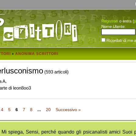
Registrati
p
o entra (
Nome Utente:
Ricordati di me a
TTORI
ANONIMA SCRITTORI
»
Berlusconismo
(593 articoli)
a A.
arte di leon8oo3
4
5
6
7
8
...
20
Successivo »
Mi spiega, Sensi, perché quando gli psicanalisti amici Suoi