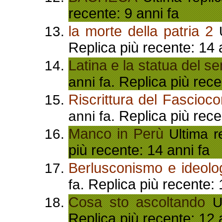
recente: 9 anni fa
la morte della patria 2
U
Replica più recente: 14 
Latina e la statua del s
Replica più rece
anni fa.
Riscrittura del Fascioc
Replica più rece
anni fa.
Manco in Perù
Ultima re
più recente: 14 anni fa
Berlusconismo e ideolo
Replica più recente: 
fa.
Cosa sto ascoltando
Ul
Replica più recente: 12 