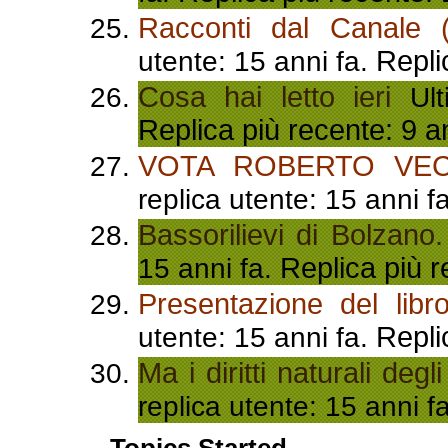
Racconti dal Canale (
Repli
utente: 15 anni fa.
Cosa hai letto ieri
Ulti
Replica più recente: 9 a
VOTA ROBERTO VEC
replica utente: 15 anni f
Bassorilievi di Bolzano.
Replica più r
15 anni fa.
Presentazione del libro
Repli
utente: 15 anni fa.
Ma i diritti naturali deg
replica utente: 15 anni f