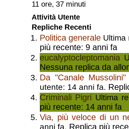
11 ore, 37 minuti
Attività Utente
Repliche Recenti
Politica generale
Ultima 
più recente: 9 anni fa
eucalyptocleptomania
Ul
Nessuna replica da allor
Da "Canale Mussolini" 
Repli
utente: 14 anni fa.
Criminali Pigri
Ultima re
più recente: 14 anni fa
Via, più veloce di un ne
Replica più rece
anni fa.