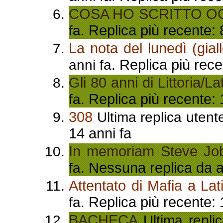
COSA HO SCRITTO O
Replica più recente: 
fa.
La nota del lunedì (gial
Replica più rece
anni fa.
Gli 80 anni di Littoria/La
Replica più recente: 
fa.
308
Ultima replica utent
14 anni fa
In memoriam Steve Jo
Nessuna replica da al
fa.
Attentato di Mafia a Lat
Replica più recente: 
fa.
BACHECA
Ultima repli