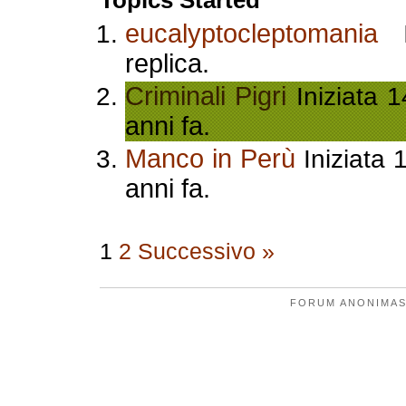
Topics Started
eucalyptocleptomania
I
replica.
Criminali Pigri
Iniziata 
anni fa.
Manco in Perù
Iniziata 
anni fa.
1
2
Successivo »
FORUM ANONIMAS