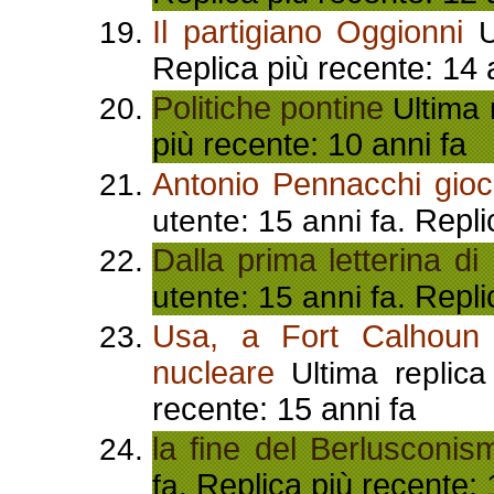
Il partigiano Oggionni
Ul
Replica più recente: 14 
Politiche pontine
Ultima 
più recente: 10 anni fa
Antonio Pennacchi gioc
Repli
utente: 15 anni fa.
Dalla prima letterina di
Repli
utente: 15 anni fa.
Usa, a Fort Calhoun i
nucleare
Ultima replica
recente: 15 anni fa
la fine del Berlusconis
Replica più recente: 
fa.