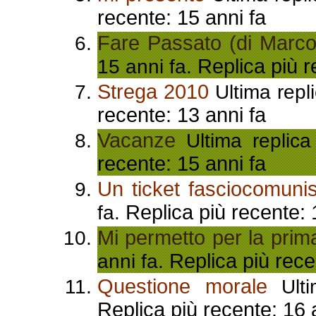
recente: 15 anni fa
Fare Passato (di Marco
Replica più r
15 anni fa.
Strega 2010
Ultima repl
recente: 13 anni fa
Vacanze
Ultima replica
recente: 15 anni fa
Un ticket fasciocomunis
Replica più recente: 
fa.
Mi permetto per la prima
Replica più rece
anni fa.
Questione morale
Ulti
Replica più recente: 16 