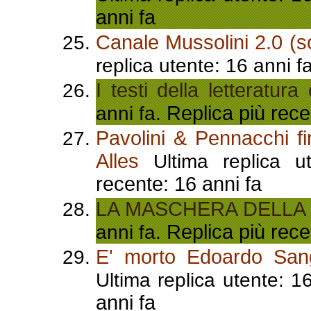
anni fa
Canale Mussolini 2.0 (solo
replica utente: 16 anni f
I testi della letteratura
Replica più rece
anni fa.
Pavolini & Pennacchi fi
Alles
Ultima replica u
recente: 16 anni fa
LA MASCHERA DELLA
Replica più rece
anni fa.
E' morto Edoardo Sangu
Ultima replica utente: 1
anni fa