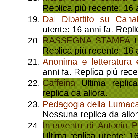
Replica più recente: 16 
Dal Dibattito su Canale
Repli
utente: 16 anni fa.
RASSEGNA STAMPA
U
Replica più recente: 16 
Anonima e letteratura e
Replica più rece
anni fa.
Caffeina
Ultima replic
replica da allora.
Pedagogia della Lumac
Nessuna replica da allor
Intervento di Antonio 
Ultima replica utente: 1