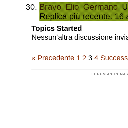
Bravo Elio Germano
Ul
Replica più recente: 16 
Topics Started
Nessun’altra discussione invi
« Precedente
1
2
3
4
Success
FORUM ANONIMAS