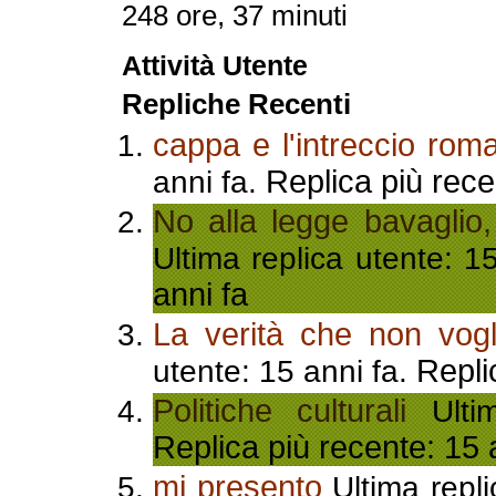
248 ore, 37 minuti
Attività Utente
Repliche Recenti
cappa e l'intreccio ro
Replica più rece
anni fa.
No alla legge bavaglio,
Ultima replica utente: 1
anni fa
La verità che non vogl
Repli
utente: 15 anni fa.
Politiche culturali
Ultim
Replica più recente: 15 
mi presento
Ultima repli