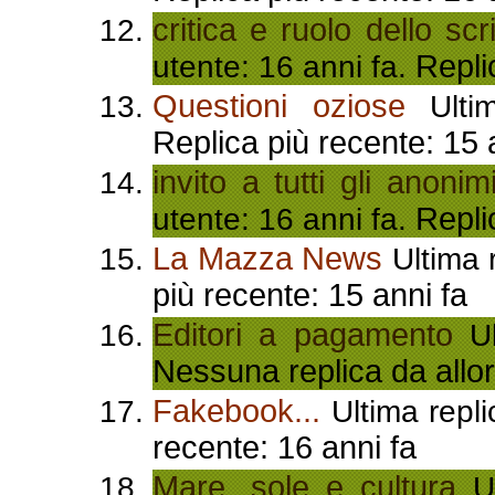
critica e ruolo dello scr
Repli
utente: 16 anni fa.
Questioni oziose
Ultim
Replica più recente: 15 
invito a tutti gli anoni
Repli
utente: 16 anni fa.
La Mazza News
Ultima r
più recente: 15 anni fa
Editori a pagamento
Ul
Nessuna replica da allor
Fakebook...
Ultima repli
recente: 16 anni fa
Mare, sole e cultura
Ul