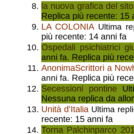
la nuova grafica del sito
Replica più recente: 15 
LA COLONIA
Ultima re
più recente: 14 anni fa
Ospedali psichiatrici giu
Replica più rece
anni fa.
AnonimaScrittori a Now
Replica più rece
anni fa.
Secessioni pontine
Ulti
Nessuna replica da allor
Unità d'Italia
Ultima repl
recente: 15 anni fa
Torna Palchinparco 201