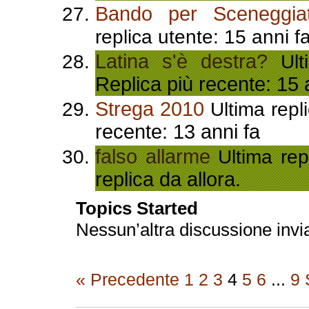
Bando per Sceneggiat
replica utente: 15 anni f
Latina s'è destra?
Ulti
Replica più recente: 15 
Strega 2010
Ultima repl
recente: 13 anni fa
falso allarme
Ultima rep
replica da allora.
Topics Started
Nessun’altra discussione invi
« Precedente
1
2
3
4
5
6
...
9