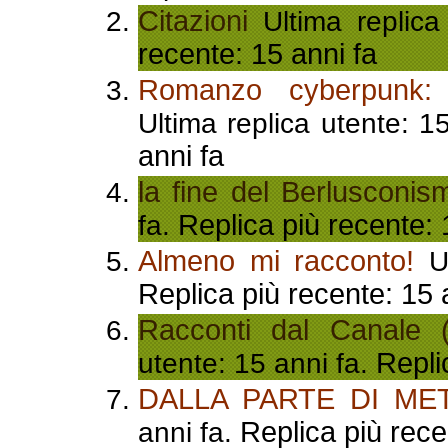
Citazioni
Ultima replica
recente: 15 anni fa
Romanzo cyberpun
Ultima replica utente: 1
anni fa
la fine del Berlusconis
Replica più recente: 
fa.
Almeno mi racconto!
Ul
Replica più recente: 15 
Racconti dal Canale (
Repli
utente: 15 anni fa.
DALLA PARTE DI ME
Replica più rece
anni fa.