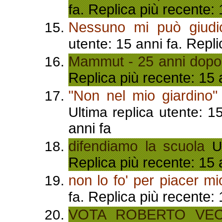
Replica più recente: 
fa.
Nessuno mi può giudic
Repli
utente: 15 anni fa.
Mammut - 25 anni dopo
Replica più recente: 15 
"Non nel mio giardino"
Ultima replica utente: 1
anni fa
difendiamo la scuola
Ul
Replica più recente: 15 
non lo fo' per piacer mio
Replica più recente: 
fa.
VOTA ROBERTO VEC