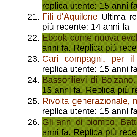
replica utente: 15 anni f
Fili d'Aquilone
Ultima re
più recente: 14 anni fa
Ebook come nuova evo
Replica più rece
anni fa.
Cari compagni, per il
replica utente: 15 anni f
Bassorilievi di Bolzano.
Replica più r
15 anni fa.
Rivolta generazionale, 
replica utente: 15 anni f
Gli anni di piombo, Batti
Replica più rece
anni fa.