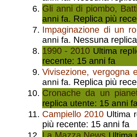
Gli anni di piombo, Batti
Replica più rece
anni fa.
Impaginazione di un r
Nessuna replica 
anni fa.
1990 - 2010
Ultima repli
recente: 15 anni fa
Vivisezione, vergogna 
Replica più rece
anni fa.
Cronache da un pianet
replica utente: 15 anni f
Campiello 2010
Ultima r
più recente: 15 anni fa
La Mazza News
Ultima r