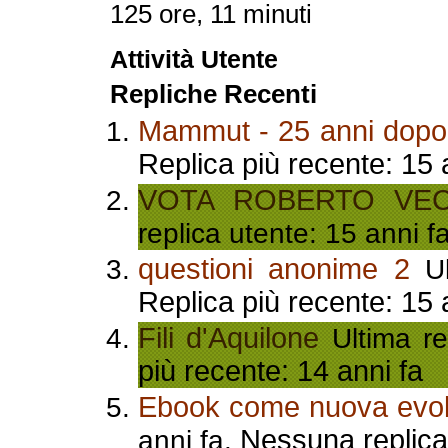
125 ore, 11 minuti
Attività Utente
Repliche Recenti
Mammut - 25 anni dopo
Replica più recente: 15 
VOTA ROBERTO VEC
replica utente: 15 anni f
questioni anonime 2
Ul
Replica più recente: 15 
Fili d'Aquilone
Ultima re
più recente: 14 anni fa
Ebook come nuova evo
Nessuna replica 
anni fa.