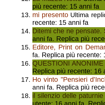
più recente: 15 anni fa
mi presento
Ultima repli
recente: 15 anni fa
Ditemi che ne pensate. 
Replica più rece
anni fa.
Editore, Print on Dema
Replica più recente: 
fa.
QUESTIONI ANONIME
Replica più recente: 16 
Ho vinto "Pensieri d'Inc
Replica più rece
anni fa.
il silenzio delle paturnie
Repli
utente: 16 anni fa.