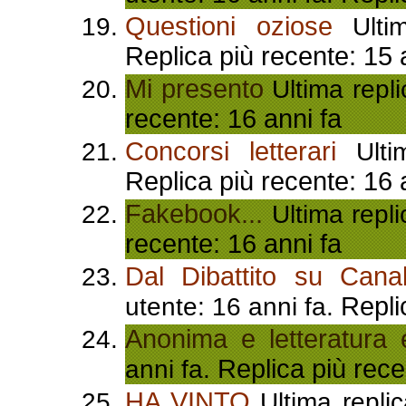
Questioni oziose
Ultim
Replica più recente: 15 
Mi presento
Ultima repli
recente: 16 anni fa
Concorsi letterari
Ultim
Replica più recente: 16 
Fakebook...
Ultima repli
recente: 16 anni fa
Dal Dibattito su Canale
Repli
utente: 16 anni fa.
Anonima e letteratura e
Replica più rece
anni fa.
HA VINTO
Ultima replic