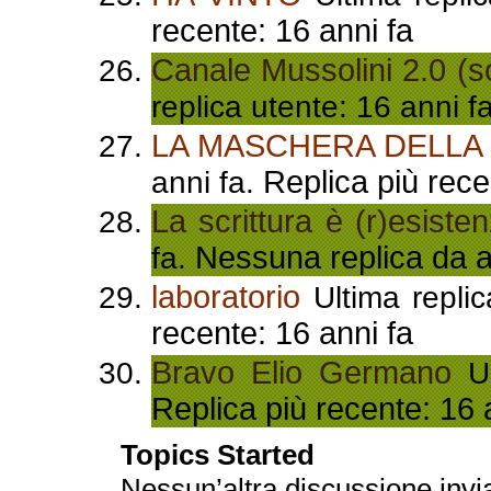
recente: 16 anni fa
Canale Mussolini 2.0 (solo
replica utente: 16 anni f
LA MASCHERA DELLA
Replica più rece
anni fa.
La scrittura è (r)esiste
Nessuna replica da al
fa.
laboratorio
Ultima replic
recente: 16 anni fa
Bravo Elio Germano
Ul
Replica più recente: 16 
Topics Started
Nessun’altra discussione invi