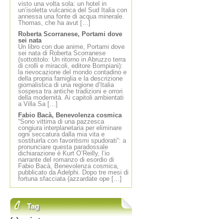
visto una volta sola: un hotel in
un’isoletta vulcanica del Sud Italia con
annessa una fonte di acqua minerale.
Thomas, che ha avut […]
Roberta Scorranese, Portami dove
sei nata
Un libro con due anime, Portami dove
sei nata di Roberta Scorranese
(sottotitolo: Un ritorno in Abruzzo terra
di crolli e miracoli, editore Bompiani):
la rievocazione del mondo contadino e
della propria famiglia e la descrizione
giornalistica di una regione d’Italia
sospesa tra antiche tradizioni e orrori
della modernità. Ai capitoli ambientati
a Villa Sa […]
Fabio Bacà, Benevolenza cosmica
“Sono vittima di una pazzesca
congiura interplanetaria per eliminare
ogni seccatura dalla mia vita e
sostituirla con favoritismi spudorati”: a
pronunciare questa paradossale
dichiarazione è Kurt O’Reilly, l’io
narrante del romanzo di esordio di
Fabio Bacà, Benevolenza cosmica,
pubblicato da Adelphi. Dopo tre mesi di
fortuna sfacciata (azzardate ope […]
Tag