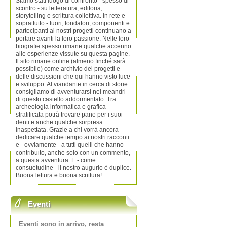
Siamo stati luogo di confronto - spesso di
scontro - su letteratura, editoria,
storytelling e scrittura collettiva. In rete e -
soprattutto - fuori, fondatori, componenti e
partecipanti ai nostri progetti continuano a
portare avanti la loro passione. Nelle loro
biografie spesso rimane qualche accenno
alle esperienze vissute su questa pagine.
Il sito rimane online (almeno finché sarà
possibile) come archivio dei progetti e
delle discussioni che qui hanno visto luce
e sviluppo. Al viandante in cerca di storie
consigliamo di avventurarsi nei meandri
di questo castello addormentato. Tra
archeologia informatica e grafica
stratificata potrà trovare pane per i suoi
denti e anche qualche sorpresa
inaspettata. Grazie a chi vorrà ancora
dedicare qualche tempo ai nostri racconti
e - ovviamente - a tutti quelli che hanno
contribuito, anche solo con un commento,
a questa avventura. E - come
consuetudine - il nostro augurio è duplice.
Buona lettura e buona scrittura!
Eventi
Eventi sono in arrivo, resta