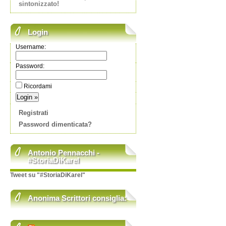
sintonizzato!
Login
Username:
Password:
Ricordami
Registrati
Password dimenticata?
Antonio Pennacchi -
#StoriaDiKarel
Tweet su "#StoriaDiKarel"
Anonima Scrittori consiglia: