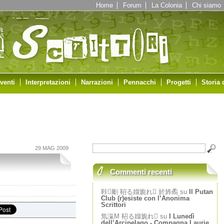
Home
Forum
La Colonia
Chi siamo
venti
Interpretazioni
Narrazioni
Pennacchi
Progetti
Storia 
29 MAG 2009
Commenti recenti
鞐劚 鞀る媹旎れ 於旍矞 su
Il Putan
Club (r)esiste con l’Anonima
Scrittori
氚滊Μ 鞀る媹旎れ su
I Lunedì
dell’Arcipelago - Compagna Laurie