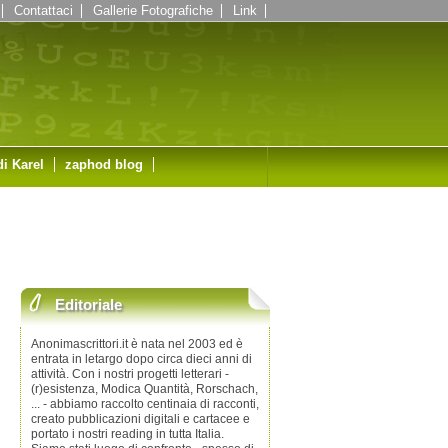
Contattaci
Gallerie Fotografiche
Link
di Karel
zaphod blog
Editoriale
Anonimascrittori.it è nata nel 2003 ed è
entrata in letargo dopo circa dieci anni di
attività. Con i nostri progetti letterari -
(r)esistenza, Modica Quantità, Rorschach,
... - abbiamo raccolto centinaia di racconti,
creato pubblicazioni digitali e cartacee e
portato i nostri reading in tutta Italia.