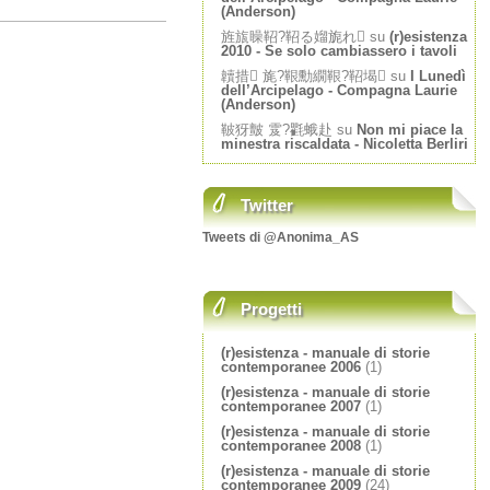
(Anderson)
旌旊矂鞀?鞀る媹旎れ su
(r)esistenza
2010 - Se solo cambiassero i tavoli
韥措 旄?鞎勳繝鞎?鞀堨 su
I Lunedì
dell’Arcipelago - Compagna Laurie
(Anderson)
鞁犽皽 雭?氍蛾赴 su
Non mi piace la
minestra riscaldata - Nicoletta Berliri
Twitter
Tweets di @Anonima_AS
Progetti
(r)esistenza - manuale di storie
contemporanee 2006
(1)
(r)esistenza - manuale di storie
contemporanee 2007
(1)
(r)esistenza - manuale di storie
contemporanee 2008
(1)
(r)esistenza - manuale di storie
contemporanee 2009
(24)