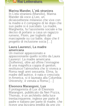
Rai Letteratura
Marina Mander, L`età straniera
In L’età straniera (Marsilio), Marina
Mander dà voce a Leo, un
diciassettenne milanese che vive con
la madre e il compagno di lei dopo che
suo padre si è suicidato. La madre,
Margherita, fa l’assistente sociale e ha
deciso di portarsi a casa un ragazzo
rumeno, Florin, per toglierlo dal
marciapiede su cui batte, dopo che il
progetto di inclusione socia […]
Laura Laurenzi, La madre
americana
Un memoir appassionato e
appassionante quello scritto da Laura
Laurenzi: La madre americana
(Solferino), oltre ad offrire l’immagine
di una magnifica coppia di genitori,
restituisce l’atmosfera che si viveva a
Roma negli anni sessanta. Elma, la
madre dell’autrice, è nata e cresciuta
in America, si è laureata alla Columbia
University; è venuta a Roma […]
Eleonora Marangoni, Lux
Il protagonista di Lux di Eleonora
Marangoni, pubblicato da Neri Pozza,
Thomas, è un architetto della luce
trentacinquenne, inglese per parte di
padre e italiano per parte di madre, che
riceve una bizzarra eredità da uno zio