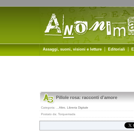
Assaggi, suoni, visioni e letture
Editoriali
E
Pillole rosa: racconti d’amore
Categoria:
...Altro
,
Libreria Digitale
Postato da: Torquemada