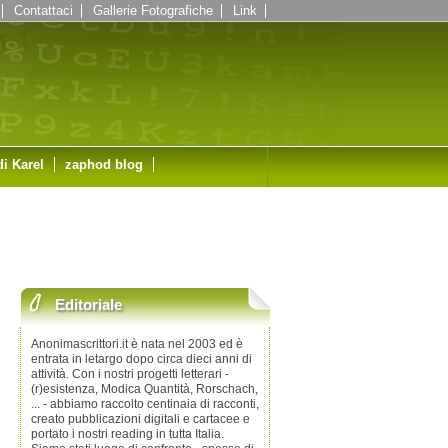
Contattaci
Gallerie Fotografiche
Link
di Karel
zaphod blog
Editoriale
Anonimascrittori.it è nata nel 2003 ed è
entrata in letargo dopo circa dieci anni di
attività. Con i nostri progetti letterari -
(r)esistenza, Modica Quantità, Rorschach,
... - abbiamo raccolto centinaia di racconti,
creato pubblicazioni digitali e cartacee e
portato i nostri reading in tutta Italia.