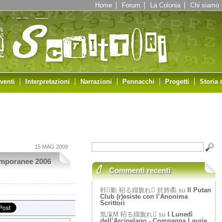
Home
Forum
La Colonia
Chi siamo
venti
Interpretazioni
Narrazioni
Pennacchi
Progetti
Storia 
15 MAG 2009
temporanee 2006
Commenti recenti
鞐劚 鞀る媹旎れ 於旍矞 su
Il Putan
Club (r)esiste con l’Anonima
Scrittori
氚滊Μ 鞀る媹旎れ su
I Lunedì
dell’Arcipelago - Compagna Laurie