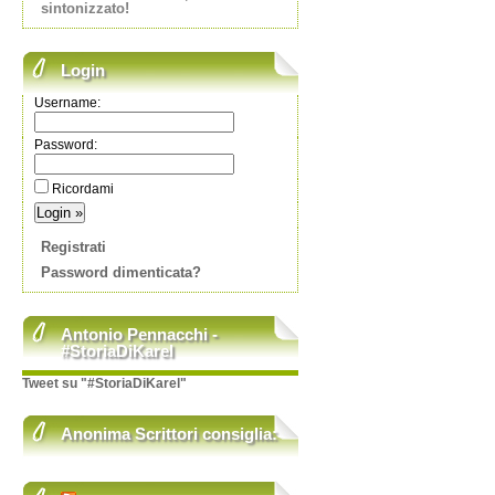
sintonizzato!
Login
Username:
Password:
Ricordami
Registrati
Password dimenticata?
Antonio Pennacchi -
#StoriaDiKarel
Tweet su "#StoriaDiKarel"
Anonima Scrittori consiglia: