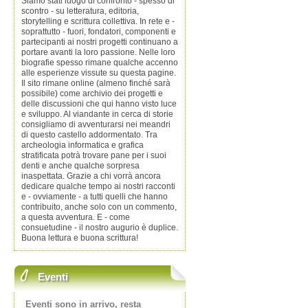
Siamo stati luogo di confronto - spesso di
scontro - su letteratura, editoria,
storytelling e scrittura collettiva. In rete e -
soprattutto - fuori, fondatori, componenti e
partecipanti ai nostri progetti continuano a
portare avanti la loro passione. Nelle loro
biografie spesso rimane qualche accenno
alle esperienze vissute su questa pagine.
Il sito rimane online (almeno finché sarà
possibile) come archivio dei progetti e
delle discussioni che qui hanno visto luce
e sviluppo. Al viandante in cerca di storie
consigliamo di avventurarsi nei meandri
di questo castello addormentato. Tra
archeologia informatica e grafica
stratificata potrà trovare pane per i suoi
denti e anche qualche sorpresa
inaspettata. Grazie a chi vorrà ancora
dedicare qualche tempo ai nostri racconti
e - ovviamente - a tutti quelli che hanno
contribuito, anche solo con un commento,
a questa avventura. E - come
consuetudine - il nostro augurio è duplice.
Buona lettura e buona scrittura!
Eventi
Eventi sono in arrivo, resta