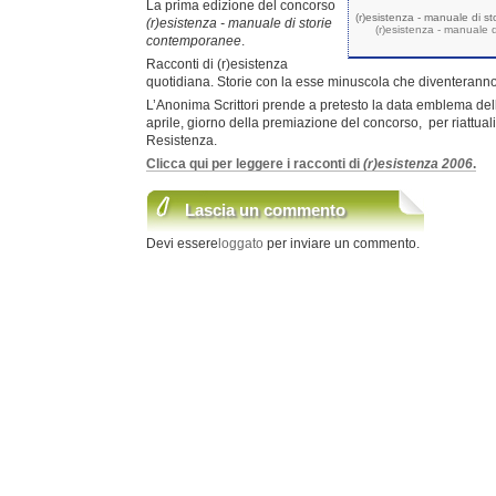
La prima edizione del concorso
(r)esistenza - manuale di 
(r)esistenza - manuale di storie
(r)esistenza - manuale
contemporanee
.
Racconti di (r)esistenza
quotidiana. Storie con la esse minuscola che diventeranno
L’Anonima Scrittori prende a pretesto la data emblema dell
aprile, giorno della premiazione del concorso, per riattuali
Resistenza.
Clicca qui per leggere i racconti di
(r)esistenza 2006
.
Lascia un commento
Devi essere
loggato
per inviare un commento.