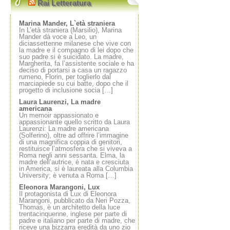
Rai Letteratura
Marina Mander, L`età straniera
In L’età straniera (Marsilio), Marina
Mander dà voce a Leo, un
diciassettenne milanese che vive con
la madre e il compagno di lei dopo che
suo padre si è suicidato. La madre,
Margherita, fa l’assistente sociale e ha
deciso di portarsi a casa un ragazzo
rumeno, Florin, per toglierlo dal
marciapiede su cui batte, dopo che il
progetto di inclusione socia […]
Laura Laurenzi, La madre
americana
Un memoir appassionato e
appassionante quello scritto da Laura
Laurenzi: La madre americana
(Solferino), oltre ad offrire l’immagine
di una magnifica coppia di genitori,
restituisce l’atmosfera che si viveva a
Roma negli anni sessanta. Elma, la
madre dell’autrice, è nata e cresciuta
in America, si è laureata alla Columbia
University; è venuta a Roma […]
Eleonora Marangoni, Lux
Il protagonista di Lux di Eleonora
Marangoni, pubblicato da Neri Pozza,
Thomas, è un architetto della luce
trentacinquenne, inglese per parte di
padre e italiano per parte di madre, che
riceve una bizzarra eredità da uno zio