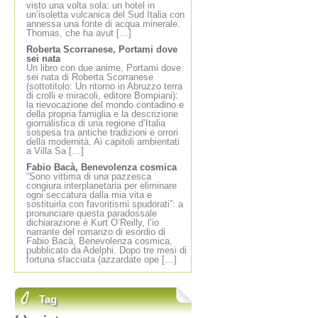
visto una volta sola: un hotel in
un’isoletta vulcanica del Sud Italia con
annessa una fonte di acqua minerale.
Thomas, che ha avut […]
Roberta Scorranese, Portami dove
sei nata
Un libro con due anime, Portami dove
sei nata di Roberta Scorranese
(sottotitolo: Un ritorno in Abruzzo terra
di crolli e miracoli, editore Bompiani):
la rievocazione del mondo contadino e
della propria famiglia e la descrizione
giornalistica di una regione d’Italia
sospesa tra antiche tradizioni e orrori
della modernità. Ai capitoli ambientati
a Villa Sa […]
Fabio Bacà, Benevolenza cosmica
“Sono vittima di una pazzesca
congiura interplanetaria per eliminare
ogni seccatura dalla mia vita e
sostituirla con favoritismi spudorati”: a
pronunciare questa paradossale
dichiarazione è Kurt O’Reilly, l’io
narrante del romanzo di esordio di
Fabio Bacà, Benevolenza cosmica,
pubblicato da Adelphi. Dopo tre mesi di
fortuna sfacciata (azzardate ope […]
Tag