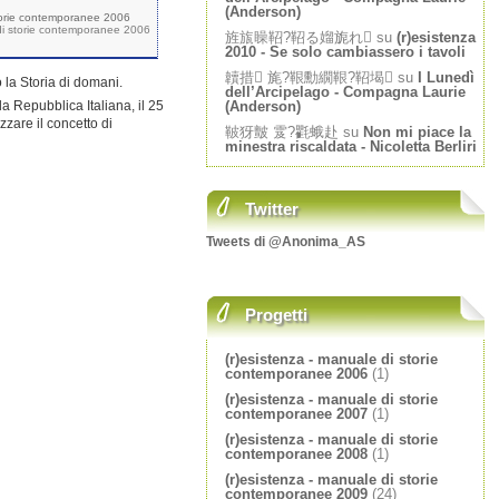
(Anderson)
storie contemporanee 2006
 di storie contemporanee 2006
旌旊矂鞀?鞀る媹旎れ su
(r)esistenza
2010 - Se solo cambiassero i tavoli
韥措 旄?鞎勳繝鞎?鞀堨 su
I Lunedì
 la Storia di domani.
dell’Arcipelago - Compagna Laurie
a Repubblica Italiana, il 25
(Anderson)
zzare il concetto di
鞁犽皽 雭?氍蛾赴 su
Non mi piace la
minestra riscaldata - Nicoletta Berliri
Twitter
Tweets di @Anonima_AS
Progetti
(r)esistenza - manuale di storie
contemporanee 2006
(1)
(r)esistenza - manuale di storie
contemporanee 2007
(1)
(r)esistenza - manuale di storie
contemporanee 2008
(1)
(r)esistenza - manuale di storie
contemporanee 2009
(24)