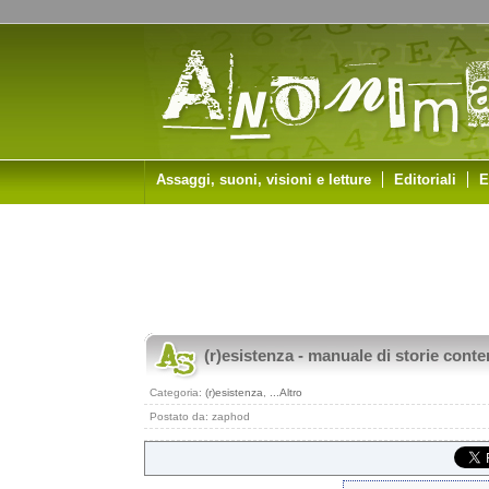
Assaggi, suoni, visioni e letture
Editoriali
E
(r)esistenza - manuale di storie con
Categoria:
(r)esistenza
,
...Altro
Postato da: zaphod