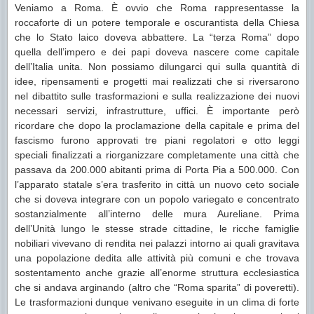
Veniamo a Roma. È ovvio che Roma rappresentasse la
roccaforte di un potere temporale e oscurantista della Chiesa
che lo Stato laico doveva abbattere. La “terza Roma” dopo
quella dell’impero e dei papi doveva nascere come capitale
dell’Italia unita. Non possiamo dilungarci qui sulla quantità di
idee, ripensamenti e progetti mai realizzati che si riversarono
nel dibattito sulle trasformazioni e sulla realizzazione dei nuovi
necessari servizi, infrastrutture, uffici. È importante però
ricordare che dopo la proclamazione della capitale e prima del
fascismo furono approvati tre piani regolatori e otto leggi
speciali finalizzati a riorganizzare completamente una città che
passava da 200.000 abitanti prima di Porta Pia a 500.000. Con
l’apparato statale s’era trasferito in città un nuovo ceto sociale
che si doveva integrare con un popolo variegato e concentrato
sostanzialmente all’interno delle mura Aureliane. Prima
dell’Unità lungo le stesse strade cittadine, le ricche famiglie
nobiliari vivevano di rendita nei palazzi intorno ai quali gravitava
una popolazione dedita alle attività più comuni e che trovava
sostentamento anche grazie all’enorme struttura ecclesiastica
che si andava arginando (altro che “Roma sparita” di poveretti).
Le trasformazioni dunque venivano eseguite in un clima di forte