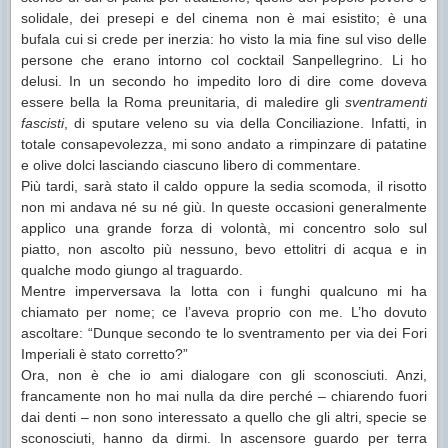
solidale, dei presepi e del cinema non è mai esistito; è una
bufala cui si crede per inerzia: ho visto la mia fine sul viso delle
persone che erano intorno col cocktail Sanpellegrino. Li ho
delusi. In un secondo ho impedito loro di dire come doveva
essere bella la Roma preunitaria, di maledire gli
sventramenti
fascisti
, di sputare veleno su via della Conciliazione. Infatti, in
totale consapevolezza, mi sono andato a rimpinzare di patatine
e olive dolci lasciando ciascuno libero di commentare.
Più tardi, sarà stato il caldo oppure la sedia scomoda, il risotto
non mi andava né su né giù. In queste occasioni generalmente
applico una grande forza di volontà, mi concentro solo sul
piatto, non ascolto più nessuno, bevo ettolitri di acqua e in
qualche modo giungo al traguardo.
Mentre imperversava la lotta con i funghi qualcuno mi ha
chiamato per nome; ce l’aveva proprio con me. L’ho dovuto
ascoltare: “Dunque secondo te lo sventramento per via dei Fori
Imperiali è stato corretto?”
Ora, non è che io ami dialogare con gli sconosciuti. Anzi,
francamente non ho mai nulla da dire perché – chiarendo fuori
dai denti – non sono interessato a quello che gli altri, specie se
sconosciuti, hanno da dirmi. In ascensore guardo per terra