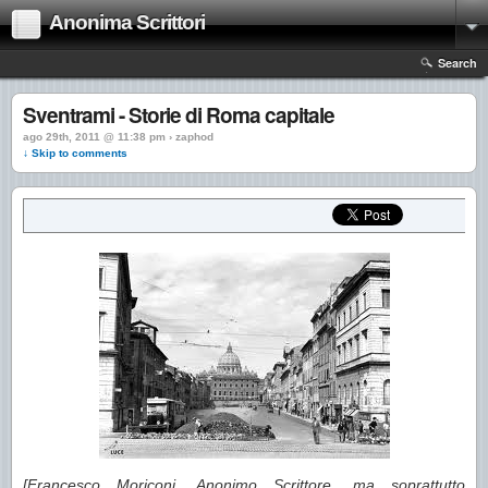
Anonima Scrittori
Search
Sventrami - Storie di Roma capitale
ago 29th, 2011 @ 11:38 pm › zaphod
↓ Skip to comments
[Francesco Moriconi, Anonimo Scrittore, ma soprattutto