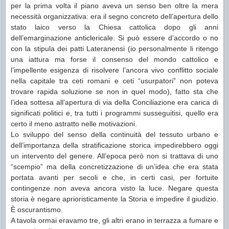
per la prima volta il piano aveva un senso
ben oltre la
mera
necessità organizzativa: era il segno concreto dell’apertura dello
stato laico verso la Chiesa cattolica dopo gli anni
dell’emarginazione anticlericale. Si può essere d’accordo o no
con la stipula dei patti Lateranensi (io personalmente li ritengo
una iattura ma forse il consenso del mondo cattolico e
l’impellente esigenza di risolvere l’ancora vivo conflitto sociale
nella capitale tra ceti romani e ceti “usurpatori” non poteva
trovare rapida soluzione se non in quel modo), fatto sta che
l’idea sottesa all’apertura di via della Conciliazione era carica di
significati politici e, tra tutti i programmi susseguitisi, quello era
certo il meno astratto nelle motivazioni.
Lo sviluppo del senso della continuità del tessuto urbano e
dell’importanza della stratificazione storica impedirebbero oggi
un intervento del genere. All’epoca però non si trattava di uno
“scempio” ma della concretizzazione di un’idea che era stata
portata avanti per secoli e che, in certi casi, per fortuite
contingenze non aveva ancora visto la luce. Negare questa
storia è negare aprioristicamente la Storia e impedire il giudizio.
È oscurantismo.
A tavola ormai eravamo tre, gli altri erano in terrazza a fumare e