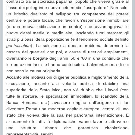
contrasto tra aristocrazia papalina, popolo che viveva grazie al
flusso dei pellegrini e nuovo ceto medio “usurpatore”. Non solo:
un irrisolto dualismo si sviluppò tra competenze del potere
centrale e potere locale, che favorì un’espansione immobiliare
(e una nuova edificazione in centro) che avvantaggiava le
nuove classi medie o medio alte, lasciando fuori mercato gli
strati più bassi della popolazione (è il fenomeno sociale definito
gentrification
). La soluzione a questo problema determinò la
nascita dei quartieri che poi, a causa di ulteriori ampliamenti,
diverranno le borgate degli anni ’50 e ’60 in una continuità che
le operazioni fasciste hanno contribuito ad alimentare ma di cui
non sono la causa originaria.
Accanto alle motivazioni di igiene pubblica e miglioramento della
circolazione, accanto alla volontà politica di stabilire una
superiorità dello Stato laico, non v’è dubbio che i lavori (con
tutte le storture, le speculazioni immobiliari, lo scandalo della
Banca Romana etc.) avessero origine dall’esigenza di far
diventare Roma una moderna capitale europea, centro di uno
stato che voleva dire la sua nel panorama internazionale. E
sicuramente le attività diplomatiche vanno favorite attraverso
una struttura urbana che garantisca circolazione,
rappresentatività, servizi.