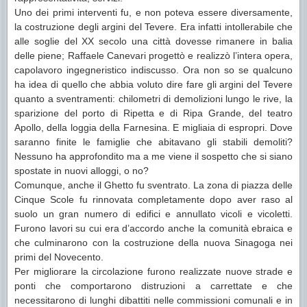
Uno dei primi interventi fu, e non poteva essere diversamente,
la costruzione degli argini del Tevere. Era infatti intollerabile che
alle soglie del XX secolo una città dovesse rimanere in balia
delle piene; Raffaele Canevari progettò e realizzò l’intera opera,
capolavoro ingegneristico indiscusso. Ora non so se qualcuno
ha idea di quello che abbia voluto dire fare gli argini del Tevere
quanto a sventramenti: chilometri di demolizioni lungo le rive, la
sparizione del porto di Ripetta e di Ripa Grande, del teatro
Apollo, della loggia della Farnesina. E migliaia di espropri. Dove
saranno finite le famiglie che abitavano gli stabili demoliti?
Nessuno ha approfondito ma a me viene il sospetto che si siano
spostate in nuovi alloggi, o no?
Comunque, anche il Ghetto fu sventrato. La zona di piazza delle
Cinque Scole fu rinnovata completamente dopo aver raso al
suolo un gran numero di edifici e annullato vicoli e vicoletti.
Furono lavori su cui era d’accordo anche la comunità ebraica e
che culminarono con la costruzione della nuova Sinagoga nei
primi del Novecento.
Per migliorare la circolazione furono realizzate nuove strade e
ponti che comportarono distruzioni a carrettate e che
necessitarono di lunghi dibattiti nelle commissioni comunali e in