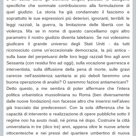
specifiche che sommate contribuiscono alla formulazione di
quel giudizio. La storia ha già condannato il fascismo e
soprattutto le sue espressioni più deteriori, ignoranti, terribili: le
leggi razziali, la guerra, la limitazione delle libertà con la
violenza. Ma se in nome di questo cancelliamo ogni altro
parametro il nostro giudizio diventa talebano. Se noi volessimo
giudicare il grande universo degli Stati Uniti - da tutti
riconosciuto come un’eccezionale democrazia, la più antica -
sulla base del perpetuarsi delle loro leggi razziali fino agli anni
Sessanta (con residui fino ad oggi), sulla vocazione guerresca e
interventista, sulla diffusione della pena di morte, sulle gravi
carenze nell’assistenza sanitaria ai più deboli faremmo una
buona operazione di analisi? O saremmo faziosi antiamericani?
Detto questo, a me sembra di poter affermare che l’intera
politica urbanistica mussoliniana su Roma (ben diversamente
dalle nuove fondazioni) non facesse altro che inserirsi nell’alveo
già tracciato dai predecessori. Con la sola differenza che la
capacità di intervento e realizzazione di opere pubbliche sotto il
regime non ha avuto rivali, né prima né dopo. Costruire la città
universitaria in tre (dico tre) anni, appena oltre le nuove arterie
ottocentesche e nei pressi del quartiere umbertino di nuova