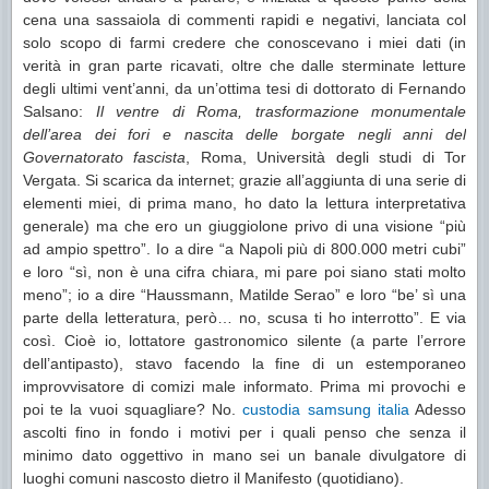
cena una sassaiola di commenti rapidi e negativi, lanciata col
solo scopo di farmi credere che conoscevano i miei dati (in
verità in gran parte ricavati, oltre che dalle sterminate letture
degli ultimi vent’anni, da un’ottima tesi di dottorato di Fernando
Salsano:
Il ventre di Roma, trasformazione monumentale
dell’area dei fori e nascita delle borgate negli anni del
Governatorato fascista
, Roma, Università degli studi di Tor
Vergata. Si scarica da internet; grazie all’aggiunta di una serie di
elementi miei, di prima mano, ho dato la lettura interpretativa
generale) ma che ero un giuggiolone privo di una visione “più
ad ampio spettro”. Io a dire “a Napoli più di 800.000 metri cubi”
e loro “sì, non è una cifra chiara, mi pare poi siano stati molto
meno”; io a dire “Haussmann, Matilde Serao” e loro “be’ sì una
parte della letteratura, però… no, scusa ti ho interrotto”. E via
così. Cioè io, lottatore gastronomico silente (a parte l’errore
dell’antipasto), stavo facendo la fine di un estemporaneo
improvvisatore di comizi male informato. Prima mi provochi e
poi te la vuoi squagliare? No.
custodia samsung italia
Adesso
ascolti fino in fondo i motivi per i quali penso che senza il
minimo dato oggettivo in mano sei un banale divulgatore di
luoghi comuni nascosto dietro il Manifesto (quotidiano).