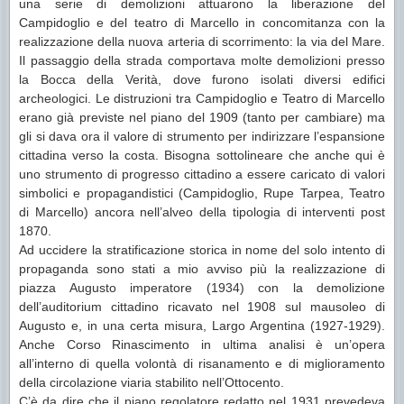
una serie di demolizioni attuarono la liberazione del
Campidoglio e del teatro di Marcello in concomitanza con la
realizzazione della nuova arteria di scorrimento: la via del Mare.
Il passaggio della strada comportava molte demolizioni presso
la Bocca della Verità, dove furono isolati diversi edifici
archeologici. Le distruzioni tra Campidoglio e Teatro di Marcello
erano già previste nel piano del 1909 (tanto per cambiare) ma
gli si dava ora il valore di strumento per indirizzare l’espansione
cittadina verso la costa. Bisogna sottolineare che anche qui è
uno strumento di progresso cittadino a essere caricato di valori
simbolici e propagandistici (Campidoglio, Rupe Tarpea, Teatro
di Marcello) ancora nell’alveo della tipologia di interventi post
1870.
Ad uccidere la stratificazione storica in nome del solo intento di
propaganda sono stati a mio avviso più la realizzazione di
piazza Augusto imperatore (1934) con la demolizione
dell’auditorium cittadino ricavato nel 1908 sul mausoleo di
Augusto e, in una certa misura, Largo Argentina (1927-1929).
Anche Corso Rinascimento in ultima analisi è un’opera
all’interno di quella volontà di risanamento e di miglioramento
della circolazione viaria stabilito nell’Ottocento.
C’è da dire che il piano regolatore redatto nel 1931 prevedeva