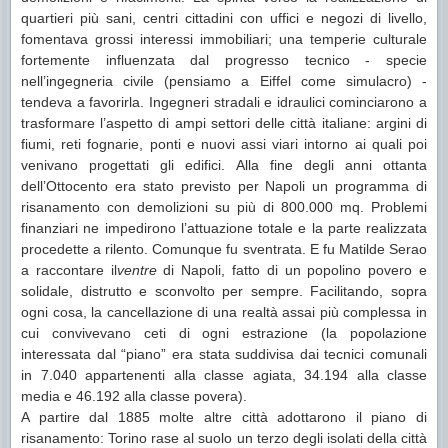
quartieri più sani, centri cittadini con uffici e negozi di livello,
fomentava grossi interessi immobiliari; una temperie culturale
fortemente influenzata dal progresso tecnico - specie
nell’ingegneria civile (pensiamo a Eiffel come simulacro) -
tendeva a favorirla. Ingegneri stradali e idraulici cominciarono a
trasformare l’aspetto di ampi settori delle città italiane: argini di
fiumi, reti fognarie, ponti e nuovi assi viari intorno ai quali poi
venivano progettati gli edifici. Alla fine degli anni ottanta
dell’Ottocento era stato previsto per Napoli un programma di
risanamento con demolizioni su più di 800.000 mq. Problemi
finanziari ne impedirono l’attuazione totale e la parte realizzata
procedette a rilento. Comunque fu sventrata. E fu Matilde Serao
a raccontare il
ventre
di Napoli, fatto di un popolino povero e
solidale, distrutto e sconvolto per sempre. Facilitando, sopra
ogni cosa, la cancellazione di una realtà assai più complessa in
cui convivevano ceti di ogni estrazione (la popolazione
interessata dal “piano” era stata suddivisa dai tecnici comunali
in 7.040 appartenenti alla classe agiata, 34.194 alla classe
media e 46.192 alla classe povera).
A partire dal 1885 molte altre città adottarono il piano di
risanamento: Torino rase al suolo un terzo degli isolati della città