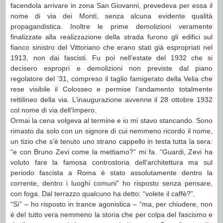
facendola arrivare in zona San Giovanni, prevedeva per essa il
nome di via dei Monti, senza alcuna evidente qualità
propagandistica. Inoltre le prime demolizioni veramente
finalizzate alla realizzazione della strada furono gli edifici sul
fianco sinistro del Vittoriano che erano stati già espropriati nel
1913, non dai fascisti. Fu poi nell’estate del 1932 che si
decisero espropri e demolizioni non previste dal piano
regolatore del ’31, compreso il taglio famigerato della Velia che
rese visibile il Colosseo e permise l’andamento totalmente
rettilineo della via. L’inaugurazione avvenne il 28 ottobre 1932
col nome di via dell’Impero.
Ormai la cena volgeva al termine e io mi stavo stancando. Sono
rimasto da solo con un signore di cui nemmeno ricordo il nome,
un tizio che s’è tenuto uno strano cappello in testa tutta la sera:
“e con Bruno Zevi come la mettiamo?” mi fa. “Guardi, Zevi ha
voluto fare la famosa controstoria dell’architettura ma sul
periodo fascista a Roma è stato assolutamente dentro la
corrente, dentro i luoghi comuni” ho risposto senza pensare,
con foga. Dal terrazzo qualcuno ha detto: “volete il caffè?”.
“Sì” – ho risposto in trance agonistica – “ma, per chiudere, non
è del tutto vera nemmeno la storia che per colpa del fascismo e