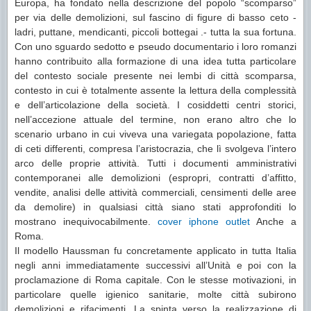
Europa, ha fondato nella descrizione del popolo “scomparso”
per via delle demolizioni, sul fascino di figure di basso ceto -
ladri, puttane, mendicanti, piccoli bottegai .- tutta la sua fortuna.
Con uno sguardo sedotto e pseudo documentario i loro romanzi
hanno contribuito alla formazione di una idea tutta particolare
del contesto sociale presente nei lembi di città scomparsa,
contesto in cui è totalmente assente la lettura della complessità
e dell’articolazione della società. I cosiddetti centri storici,
nell’accezione attuale del termine, non erano altro che lo
scenario urbano in cui viveva una variegata popolazione, fatta
di ceti differenti, compresa l’aristocrazia, che lì svolgeva l’intero
arco delle proprie attività. Tutti i documenti amministrativi
contemporanei alle demolizioni (espropri, contratti d’affitto,
vendite, analisi delle attività commerciali, censimenti delle aree
da demolire) in qualsiasi città siano stati approfonditi lo
mostrano inequivocabilmente.
cover iphone outlet
Anche a
Roma.
Il modello Haussman fu concretamente applicato in tutta Italia
negli anni immediatamente successivi all’Unità e poi con la
proclamazione di Roma capitale. Con le stesse motivazioni, in
particolare quelle igienico sanitarie, molte città subirono
demolizioni e rifacimenti. La spinta verso la realizzazione di