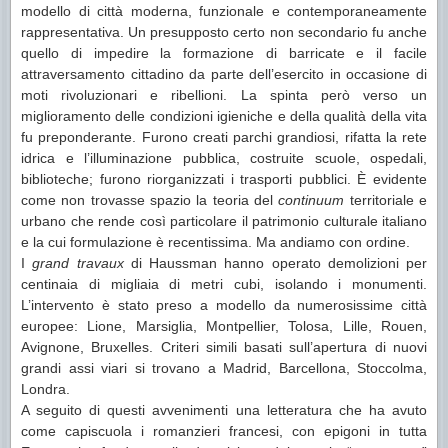
modello di città moderna, funzionale e contemporaneamente
rappresentativa. Un presupposto certo non secondario fu anche
quello di impedire la formazione di barricate e il facile
attraversamento cittadino da parte dell’esercito in occasione di
moti rivoluzionari e ribellioni. La spinta però verso un
miglioramento delle condizioni igieniche e della qualità della vita
fu preponderante. Furono creati parchi grandiosi, rifatta la rete
idrica e l’illuminazione pubblica, costruite scuole, ospedali,
biblioteche; furono riorganizzati i trasporti pubblici. È evidente
come non trovasse spazio la teoria del
continuum
territoriale e
urbano che rende così particolare il patrimonio culturale italiano
e la cui formulazione è recentissima. Ma andiamo con ordine.
I
grand travaux
di Haussman hanno operato demolizioni per
centinaia di migliaia di metri cubi, isolando i monumenti.
L’intervento è stato preso a modello da numerosissime città
europee: Lione, Marsiglia, Montpellier, Tolosa, Lille, Rouen,
Avignone, Bruxelles. Criteri simili basati sull’apertura di nuovi
grandi assi viari si trovano a Madrid, Barcellona, Stoccolma,
Londra.
A seguito di questi avvenimenti una letteratura che ha avuto
come capiscuola i romanzieri francesi, con epigoni in tutta