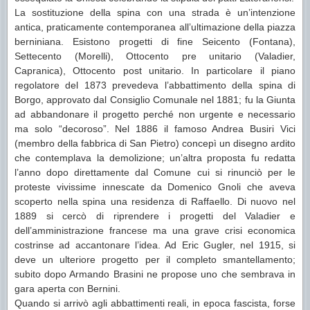
La sostituzione della spina con una strada è un’intenzione
antica, praticamente contemporanea all’ultimazione della piazza
berniniana. Esistono progetti di fine Seicento (Fontana),
Settecento (Morelli), Ottocento pre unitario (Valadier,
Capranica), Ottocento post unitario. In particolare il piano
regolatore del 1873 prevedeva l’abbattimento della spina di
Borgo, approvato dal Consiglio Comunale nel 1881; fu la Giunta
ad abbandonare il progetto perché non urgente e necessario
ma solo “decoroso”. Nel 1886 il famoso Andrea Busiri Vici
(membro della fabbrica di San Pietro) concepì un disegno ardito
che contemplava la demolizione; un’altra proposta fu redatta
l’anno dopo direttamente dal Comune cui si rinunciò per le
proteste vivissime innescate da Domenico Gnoli che aveva
scoperto nella spina una residenza di Raffaello. Di nuovo nel
1889 si cercò di riprendere i progetti del Valadier e
dell’amministrazione francese ma una grave crisi economica
costrinse ad accantonare l’idea. Ad Eric Gugler, nel 1915, si
deve un ulteriore progetto per il completo smantellamento;
subito dopo Armando Brasini ne propose uno che sembrava in
gara aperta con Bernini.
Quando si arrivò agli abbattimenti reali, in epoca fascista, forse