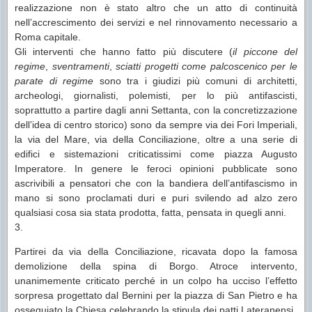
realizzazione non è stato altro che un atto di continuità
nell’accrescimento dei servizi e nel rinnovamento necessario a
Roma capitale.
Gli interventi che hanno fatto più discutere (
il piccone del
regime
,
sventramenti
,
sciatti progetti come palcoscenico per le
parate di regime
sono tra i giudizi più comuni di architetti,
archeologi, giornalisti, polemisti, per lo più antifascisti,
soprattutto a partire dagli anni Settanta, con la concretizzazione
dell’idea di centro storico) sono da sempre via dei Fori Imperiali,
la via del Mare, via della Conciliazione, oltre a una serie di
edifici e sistemazioni criticatissimi come piazza Augusto
Imperatore. In genere le feroci opinioni pubblicate sono
ascrivibili a pensatori che con la bandiera dell’antifascismo in
mano si sono proclamati duri e puri svilendo ad alzo zero
qualsiasi cosa sia stata prodotta, fatta, pensata in quegli anni.
3.
Partirei da via della Conciliazione, ricavata dopo la famosa
demolizione della spina di Borgo. Atroce intervento,
unanimemente criticato perché in un colpo ha ucciso l’effetto
sorpresa progettato dal Bernini per la piazza di San Pietro e ha
ossequiato la Chiesa celebrando la stipula dei patti Lateranensi.