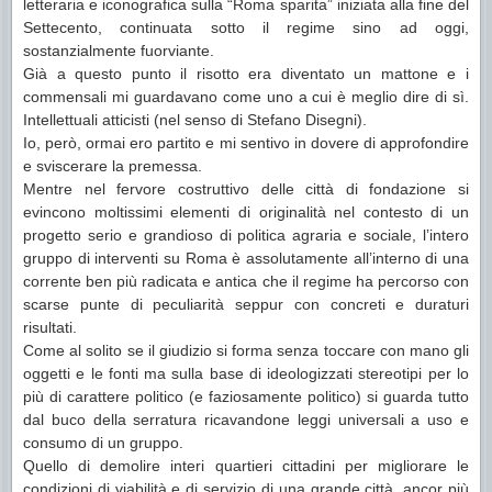
letteraria e iconografica sulla “Roma sparita” iniziata alla fine del
Settecento, continuata sotto il regime sino ad oggi,
sostanzialmente fuorviante.
Già a questo punto il risotto era diventato un mattone e i
commensali mi guardavano come uno a cui è meglio dire di sì.
Intellettuali atticisti (nel senso di Stefano Disegni).
Io, però, ormai ero partito e mi sentivo in dovere di approfondire
e sviscerare la premessa.
Mentre nel fervore costruttivo delle città di fondazione si
evincono moltissimi elementi di originalità nel contesto di un
progetto serio e grandioso di politica agraria e sociale, l’intero
gruppo di interventi su Roma è assolutamente all’interno di una
corrente ben più radicata e antica che il regime ha percorso con
scarse punte di peculiarità seppur con concreti e duraturi
risultati.
Come al solito se il giudizio si forma senza toccare con mano gli
oggetti e le fonti ma sulla base di ideologizzati stereotipi per lo
più di carattere politico (e faziosamente politico) si guarda tutto
dal buco della serratura ricavandone leggi universali a uso e
consumo di un gruppo.
Quello di demolire interi quartieri cittadini per migliorare le
condizioni di viabilità e di servizio di una grande città, ancor più