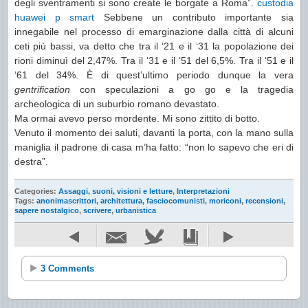
degli sventramenti si sono create le borgate a Roma”.
custodia
huawei p smart
Sebbene un contributo importante sia
innegabile nel processo di emarginazione dalla città di alcuni
ceti più bassi, va detto che tra il ‘21 e il ‘31 la popolazione dei
rioni diminuì del 2,47%. Tra il ‘31 e il ‘51 del 6,5%. Tra il ‘51 e il
‘61 del 34%. È di quest’ultimo periodo dunque la vera
gentrification
con speculazioni a go go e la tragedia
archeologica di un suburbio romano devastato.
Ma ormai avevo perso mordente. Mi sono zittito di botto.
Venuto il momento dei saluti, davanti la porta, con la mano sulla
maniglia il padrone di casa m’ha fatto: “non lo sapevo che eri di
destra”.
Categories:
Assaggi, suoni, visioni e letture
,
Interpretazioni
Tags:
anonimascrittori
,
architettura
,
fasciocomunisti
,
moriconi
,
recensioni
,
sapere nostalgico
,
scrivere
,
urbanistica
3 Comments