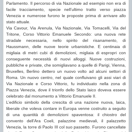
Parlamento. Il percorso di via Nazionale ad esempio non era di
facile tracciamento, specie nell’ultimo tratto verso piazza
Venezia e numerose furono le proposte prima di arrivare allo
stato attuale.
Via Cavour, Via Arenula, Via Nazionale, Via Tomacelli, Via del
Tritone, Corso Vittorio Emanuele Secondo: una nuova rete
stradale necessaria, nello spirito del risanamento, di
Haussmann, delle nuove teorie urbanistiche. E centinaia di
migliaia di metri cubi di demolizioni, migliaia di espropri con
conseguente necessità di nuovi alloggi. Nuove costruzioni,
pubbliche e private, che somigliavano a quelle di Parigi, Vienna,
Bruxelles, Berlino dettero un nuovo volto ad alcuni settori di
Roma. Un nuovo centro, nel quale confluivano gli assi viari di
Via Nazionale e Corso Vittorio, fu individuato nella zona di
Piazza Venezia, dove il trionfo dello Stato laico doveva essere
celebrato dal monumento a Vittorio Emanuele II.
L’edificio simbolo della crescita di una nazione nuova, laica,
liberale che voleva contare in Europa venne costruito a seguito
di una quantità di demolizioni spaventosa: il chiostro del
convento dell’Ara Coeli, palazzine medievali, il palazzetto
Venezia, la torre di Paolo III col suo passetto. Furono cancellate