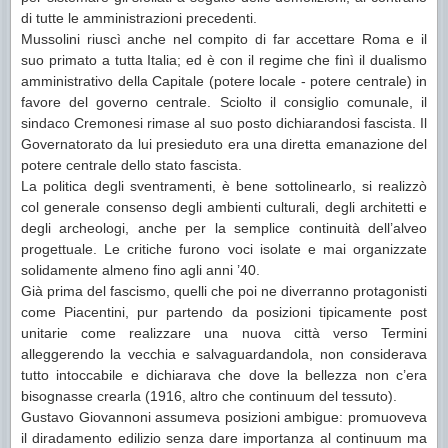
di tutte le amministrazioni precedenti.
Mussolini riuscì anche nel compito di far accettare Roma e il
suo primato a tutta Italia; ed è con il regime che finì il dualismo
amministrativo della Capitale (potere locale - potere centrale) in
favore del governo centrale. Sciolto il consiglio comunale, il
sindaco Cremonesi rimase al suo posto dichiarandosi fascista. Il
Governatorato da lui presieduto era una diretta emanazione del
potere centrale dello stato fascista.
La politica degli sventramenti, è bene sottolinearlo, si realizzò
col generale consenso degli ambienti culturali, degli architetti e
degli archeologi, anche per la semplice continuità dell’alveo
progettuale. Le critiche furono voci isolate e mai organizzate
solidamente almeno fino agli anni ’40.
Già prima del fascismo, quelli che poi ne diverranno protagonisti
come Piacentini, pur partendo da posizioni tipicamente post
unitarie come realizzare una nuova città verso Termini
alleggerendo la vecchia e salvaguardandola, non considerava
tutto intoccabile e dichiarava che dove la bellezza non c’era
bisognasse crearla (1916, altro che continuum del tessuto).
Gustavo Giovannoni assumeva posizioni ambigue: promuoveva
il diradamento edilizio senza dare importanza al continuum ma