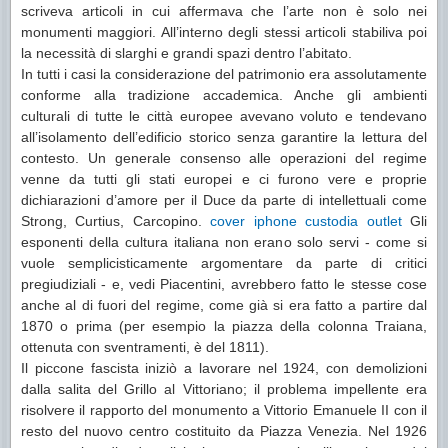
scriveva articoli in cui affermava che l’arte non è solo nei
monumenti maggiori. All’interno degli stessi articoli stabiliva poi
la necessità di slarghi e grandi spazi dentro l’abitato.
In tutti i casi la considerazione del patrimonio era assolutamente
conforme alla tradizione accademica. Anche gli ambienti
culturali di tutte le città europee avevano voluto e tendevano
all’isolamento dell’edificio storico senza garantire la lettura del
contesto. Un generale consenso alle operazioni del regime
venne da tutti gli stati europei e ci furono vere e proprie
dichiarazioni d’amore per il Duce da parte di intellettuali come
Strong, Curtius, Carcopino.
cover iphone custodia outlet
Gli
esponenti della cultura italiana non erano solo servi - come si
vuole semplicisticamente argomentare da parte di critici
pregiudiziali - e, vedi Piacentini, avrebbero fatto le stesse cose
anche al di fuori del regime, come già si era fatto a partire dal
1870 o prima (per esempio la piazza della colonna Traiana,
ottenuta con sventramenti, è del 1811).
Il piccone fascista iniziò a lavorare nel 1924, con demolizioni
dalla salita del Grillo al Vittoriano; il problema impellente era
risolvere il rapporto del monumento a Vittorio Emanuele II con il
resto del nuovo centro costituito da Piazza Venezia. Nel 1926