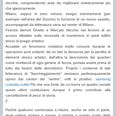
vecchia, comprendendo aree da migliorare esteticamente più
che igienicamente.
Milano, seppur in tono minore, eseguì sventramenti (per
esempio nell’area del Duomo) in funzione di un nuovo assetto,
accompagnati da letteratura varia sul
venter
di Milano.
Firenze demolì Ghetto e Mercato Vecchio nel fervore di un
acceso dibattito sulla necessità di mantenere in piedi edifici
storici di pregio artistico.
Accadde un fenomeno rivelatosi molto comune durante le
operazioni post unitarie: da un lato la denuncia per la perdita di
elementi storico artistici, dall’altra la descrizione dei quartieri
come ricettacoli di ogni genere di feccia, portata avanti prima di
tutto dai fautori delle demolizioni. Proprio i contenuti di tale
letteratura di “fiancheggiamento” venivano pedissequamente
ripresi dai cantori del “ventre”, volti in positivo.
samsung
custodia outlet
Più che una fonte da cui trarre un quadro sociale
questi ultimi costituivano dunque il primo contributo alla
cancellazione di pezzi di storia.
2.
Poiché qualcuno cominciava a intuire, anche se solo in parte,
dove volessi andare a parare, è iniziata a questo punto della