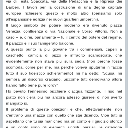
via di Testa Spaccata, via della Pedacchia e la Ripresa dei
Barberi. I lavori per la costruzione di una degna capitale
europea richiesero questo e molto altro (pensiamo solo
all’espansione edilizia nei nuovi quartieri umbertini).
Il luogo simbolo del potere moderno era divenuto piazza
Venezia, confluenza di via Nazionale e Corso Vittorio. Non a
caso – e, direi, banalmente – fu il centro del potere del regime.
Il palazzo e il suo famigerato balcone.
A questo punto la più giovane tra i commensali, capelli a
caschetto, camicia di pizzo e infradito scamosciate, che
evidentemente non stava più sulla sedia (non perché fosse
scomoda, come per me, ma perché voleva sputarmi in faccia
tutto il suo fideistico schieramento) mi ha detto: “Scusa, mi
sembra un discorso craxiano. Siccome tutti demolivano allora
hanno fatto bene pure loro?”
Ho bevuto l’ennesimo bicchiere d’acqua frizzante. Il riso nel
piatto non c’era più ma ancora adesso giurerei di non averlo
mangiato io.
Il problema di queste obiezioni è che, effettivamente, non
c’entrano una mazza con quello che stai dicendo. Cioè tutti si
aspettano che tu sia manicheo ma un conto è il giudizio storico
e un conto sono gli elementi singoli, parziali, le categorie