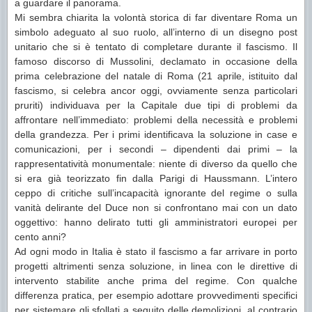
a guardare il panorama.
Mi sembra chiarita la volontà storica di far diventare Roma un
simbolo adeguato al suo ruolo, all’interno di un disegno post
unitario che si è tentato di completare durante il fascismo. Il
famoso discorso di Mussolini, declamato in occasione della
prima celebrazione del natale di Roma (21 aprile, istituito dal
fascismo, si celebra ancor oggi, ovviamente senza particolari
pruriti) individuava per la Capitale due tipi di problemi da
affrontare nell’immediato: problemi della necessità e problemi
della grandezza. Per i primi identificava la soluzione in case e
comunicazioni, per i secondi – dipendenti dai primi – la
rappresentatività monumentale: niente di diverso da quello che
si era già teorizzato fin dalla Parigi di Haussmann. L’intero
ceppo di critiche sull’incapacità ignorante del regime o sulla
vanità delirante del Duce non si confrontano mai con un dato
oggettivo: hanno delirato tutti gli amministratori europei per
cento anni?
Ad ogni modo in Italia è stato il fascismo a far arrivare in porto
progetti altrimenti senza soluzione, in linea con le direttive di
intervento stabilite anche prima del regime. Con qualche
differenza pratica, per esempio adottare provvedimenti specifici
per sistemare gli sfollati a seguito delle demolizioni, al contrario