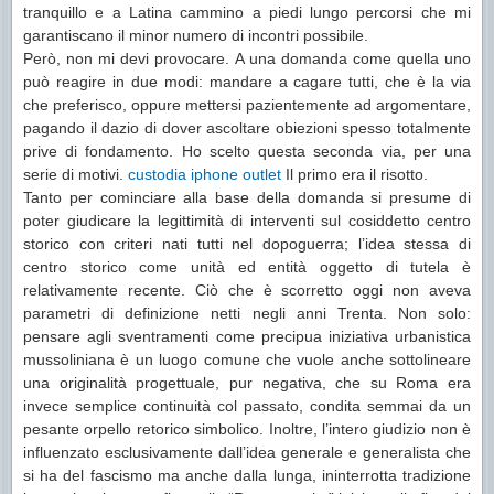
tranquillo e a Latina cammino a piedi lungo percorsi che mi
garantiscano il minor numero di incontri possibile.
Però, non mi devi provocare. A una domanda come quella uno
può reagire in due modi: mandare a cagare tutti, che è la via
che preferisco, oppure mettersi pazientemente ad argomentare,
pagando il dazio di dover ascoltare obiezioni spesso totalmente
prive di fondamento. Ho scelto questa seconda via, per una
serie di motivi.
custodia iphone outlet
Il primo era il risotto.
Tanto per cominciare alla base della domanda si presume di
poter giudicare la legittimità di interventi sul cosiddetto centro
storico con criteri nati tutti nel dopoguerra; l’idea stessa di
centro storico come unità ed entità oggetto di tutela è
relativamente recente. Ciò che è scorretto oggi non aveva
parametri di definizione netti negli anni Trenta. Non solo:
pensare agli sventramenti come precipua iniziativa urbanistica
mussoliniana è un luogo comune che vuole anche sottolineare
una originalità progettuale, pur negativa, che su Roma era
invece semplice continuità col passato, condita semmai da un
pesante orpello retorico simbolico. Inoltre, l’intero giudizio non è
influenzato esclusivamente dall’idea generale e generalista che
si ha del fascismo ma anche dalla lunga, ininterrotta tradizione