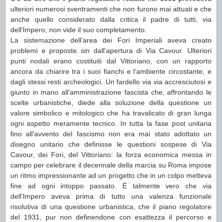
ulteriori numerosi sventramenti che non furono mai attuati e che
anche quello considerato dalla critica il padre di tutti, via
dell’Impero, non vide il suo completamento.
La sistemazione dell’area dei Fori Imperiali aveva creato
problemi e proposte sin dall’apertura di Via Cavour. Ulteriori
punti nodali erano costituiti dal Vittoriano, con un rapporto
ancora da chiarire tra i suoi fianchi e l’ambiente circostante, e
dagli stessi resti archeologici. Un fardello via via accresciutosi e
giunto in mano all’amministrazione fascista che, affrontando le
scelte urbanistiche, diede alla soluzione della questione un
valore simbolico e mitologico che ha travalicato di gran lunga
ogni aspetto meramente tecnico. In tutta la fase post unitaria
fino all’avvento del fascismo non era mai stato adottato un
disegno unitario che definisse le questioni sospese di Via
Cavour, dei Fori, del Vittoriano: la forza economica messa in
campo per celebrare il decennale della marcia su Roma impose
un ritmo impressionante ad un progetto che in un colpo metteva
fine ad ogni intoppo passato. È talmente vero che via
dell’Impero aveva prima di tutto una valenza funzionale
risolutiva di una questione urbanistica, che il piano regolatore
del 1931, pur non definendone con esattezza il percorso e