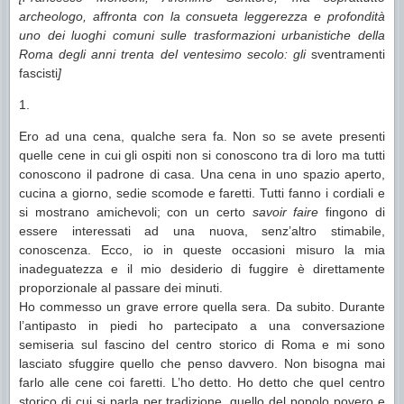
archeologo, affronta con la consueta leggerezza e profondità
uno dei luoghi comuni sulle trasformazioni urbanistiche della
Roma degli anni trenta del ventesimo secolo: gli
sventramenti
fascisti
]
1.
Ero ad una cena, qualche sera fa. Non so se avete presenti
quelle cene in cui gli ospiti non si conoscono tra di loro ma tutti
conoscono il padrone di casa. Una cena in uno spazio aperto,
cucina a giorno, sedie scomode e faretti. Tutti fanno i cordiali e
si mostrano amichevoli; con un certo
savoir faire
fingono di
essere interessati ad una nuova, senz’altro stimabile,
conoscenza. Ecco, io in queste occasioni misuro la mia
inadeguatezza e il mio desiderio di fuggire è direttamente
proporzionale al passare dei minuti.
Ho commesso un grave errore quella sera. Da subito. Durante
l’antipasto in piedi ho partecipato a una conversazione
semiseria sul fascino del centro storico di Roma e mi sono
lasciato sfuggire quello che penso davvero. Non bisogna mai
farlo alle cene coi faretti. L’ho detto. Ho detto che quel centro
storico di cui si parla per tradizione, quello del popolo povero e