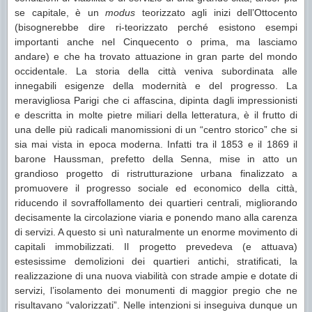
se capitale, è un
modus
teorizzato agli inizi dell’Ottocento
(bisognerebbe dire ri-teorizzato perché esistono esempi
importanti anche nel Cinquecento o prima, ma lasciamo
andare) e che ha trovato attuazione in gran parte del mondo
occidentale. La storia della città veniva subordinata alle
innegabili esigenze della modernità e del progresso. La
meravigliosa Parigi che ci affascina, dipinta dagli impressionisti
e descritta in molte pietre miliari della letteratura, è il frutto di
una delle più radicali manomissioni di un “centro storico” che si
sia mai vista in epoca moderna. Infatti tra il 1853 e il 1869 il
barone Haussman, prefetto della Senna, mise in atto un
grandioso progetto di ristrutturazione urbana finalizzato a
promuovere il progresso sociale ed economico della città,
riducendo il sovraffollamento dei quartieri centrali, migliorando
decisamente la circolazione viaria e ponendo mano alla carenza
di servizi. A questo si unì naturalmente un enorme movimento di
capitali immobilizzati. Il progetto prevedeva (e attuava)
estesissime demolizioni dei quartieri antichi, stratificati, la
realizzazione di una nuova viabilità con strade ampie e dotate di
servizi, l’isolamento dei monumenti di maggior pregio che ne
risultavano “valorizzati”. Nelle intenzioni si inseguiva dunque un