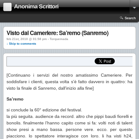
Anonima Scrittori
Search
Visto dal Cameriere: Sa’remo (Sanremo)
feb 21st, 2010 @ 01:58 pm › Torquemada
↓ Skip to comments
[Continuano i servizi del nostro amatissimo Cameriere. Per
soddisfare i clienti, questa volta s'è fatto davvero in quattro: ha
visto la finale di Sanremo, dall'inizio alla fine]
Sa’remo
si conclude la 60° edizione del festival.
la più seguita. audience da record. altro che pippi baudi fiorelli e
bonolis. finalmente l’hanno capito come si fa: volti noti di talent
show presi a mano bassa. persone vere. ecco. per questo
piacciono. lo spettatore interagisce con loro. li ha visti h24,