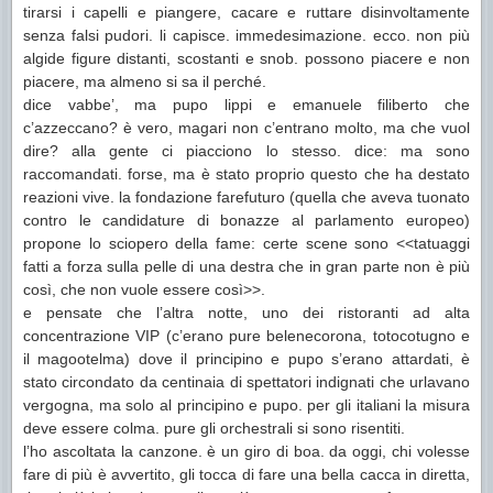
tirarsi i capelli e piangere, cacare e ruttare disinvoltamente
senza falsi pudori. li capisce. immedesimazione. ecco. non più
algide figure distanti, scostanti e snob. possono piacere e non
piacere, ma almeno si sa il perché.
dice vabbe’, ma pupo lippi e emanuele filiberto che
c’azzeccano? è vero, magari non c’entrano molto, ma che vuol
dire? alla gente ci piacciono lo stesso. dice: ma sono
raccomandati. forse, ma è stato proprio questo che ha destato
reazioni vive. la fondazione farefuturo (quella che aveva tuonato
contro le candidature di bonazze al parlamento europeo)
propone lo sciopero della fame: certe scene sono <<tatuaggi
fatti a forza sulla pelle di una destra che in gran parte non è più
così, che non vuole essere così>>.
e pensate che l’altra notte, uno dei ristoranti ad alta
concentrazione VIP (c’erano pure belenecorona, totocotugno e
il magootelma) dove il principino e pupo s’erano attardati, è
stato circondato da centinaia di spettatori indignati che urlavano
vergogna, ma solo al principino e pupo. per gli italiani la misura
deve essere colma. pure gli orchestrali si sono risentiti.
l’ho ascoltata la canzone. è un giro di boa. da oggi, chi volesse
fare di più è avvertito, gli tocca di fare una bella cacca in diretta,