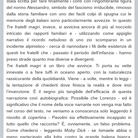
stata scritta per fare finalmente i conti con l’ingombrante figura
del nonno Alessandro, simbolo del fascismo irriducibile, rimosso
dalla storia familiare con uno dei facili colpi di spugna cui le
memorie degli italiani sono particolarmente avvezze. In questo
Tre fratelli magri
, invece, si avvicina ancora di più al nocciolo
intricato dei rapporti familiari e - utilizzando come appiglio
narrativo il ricordo nebuloso di uno zio scomparso in un
incidente alpinistico - cerca di riannodare i fili delle esistenze di
questi tre fratelli che - passato il periodo dell’infanzia - hanno
preso strade quanto mai diverse e divergenti.
Tre fratelli magri
è un libro che avvince. Ti porta su vette
innevate o a fare tuffi in oceano aperto, con la naturalezza
rassicurante della quotidianità. Viene - a volte, mentre lo leggi -
la tentazione di chiederti dove finisca la realtà e dove inizi
l’invenzione. È il segno più tangibile dell’efficacia di questa
narrazione così
autobiografica
. Possibile che Lorenzo - ed è
significativo che il nome della voce narrante non venga mai fatto
nel corso del testo, ne veniamo a conoscenza solo leggendo il
risvolto di copertina - Pavolini sia effettivamente incappato in
tutto quello che racconta? È, ovviamente, un falso problema.
Come chiedersi - leggendo
Moby Dick
- se Ismaele abbia o
meno partecipato alla lotta contro la grande balena bianca.