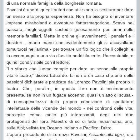
di una normale famiglia della borghesia romana.
Pavolini è uno di quegli autori che utilizzano la scrittura per dare
un senso alla propria esperienza. Non ha bisogno di inventare
imprese mirabolanti o avventure fantasmagoriche. Scava nel
passato, negli oggetti custoditi gelosamente per anni nelle
memorie familiari. Mette in ordine gli avvenimenti, i pensieri e i
desideri - mano mano che evidentemente gli si accavallano
tumultuosi nell’anima - per trovare un filo logico che li colleghi e
lo accompagni a una via d’uscita soddisfacente. Raccontabile, e
quindi condivisibile con il lettore.
“Lo sforzo che l’uomo compie per dare un senso alla propria
vita è teatro,” diceva Eduardo. E non è un caso che una delle
passioni dichiarate e praticate da Lorenzo Pavolini sia proprio il
teatro. Che, peraltro, in questo libro non è minimamente
presente, se non in un fugace accenno, quasi un atto di scusa -
di consapevolezza della propria condizione di spettatore
intellettuale delle vicende del mondo - nei confronti delle vite,
percepite come molto più interessanti, degli altri due
protagonisti del libro. Maestro di sci di fede musulmana, uno,
sulle Alpi; velista tra Oceano Indiano e Pacifico, l’altro.
L’opera precedente di Lorenzo Pavolini,
Accanto alla tigre
, era