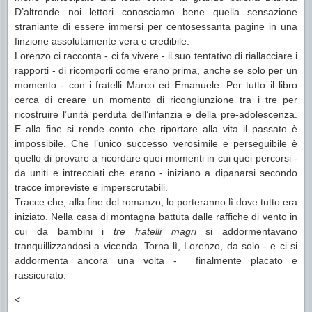
D’altronde noi lettori conosciamo bene quella sensazione
straniante di essere immersi per centosessanta pagine in una
finzione assolutamente vera e credibile.
Lorenzo ci racconta - ci fa vivere - il suo tentativo di riallacciare i
rapporti - di ricomporli come erano prima, anche se solo per un
momento - con i fratelli Marco ed Emanuele. Per tutto il libro
cerca di creare un momento di ricongiunzione tra i tre per
ricostruire l’unità perduta dell’infanzia e della pre-adolescenza.
E alla fine si rende conto che riportare alla vita il passato è
impossibile. Che l’unico successo verosimile e perseguibile è
quello di provare a ricordare quei momenti in cui quei percorsi -
da uniti e intrecciati che erano - iniziano a dipanarsi secondo
tracce impreviste e imperscrutabili.
Tracce che, alla fine del romanzo, lo porteranno lì dove tutto era
iniziato. Nella casa di montagna battuta dalle raffiche di vento in
cui da bambini i
tre fratelli magri
si addormentavano
tranquillizzandosi a vicenda. Torna lì, Lorenzo, da solo - e ci si
addormenta ancora una volta - finalmente placato e
rassicurato.
<