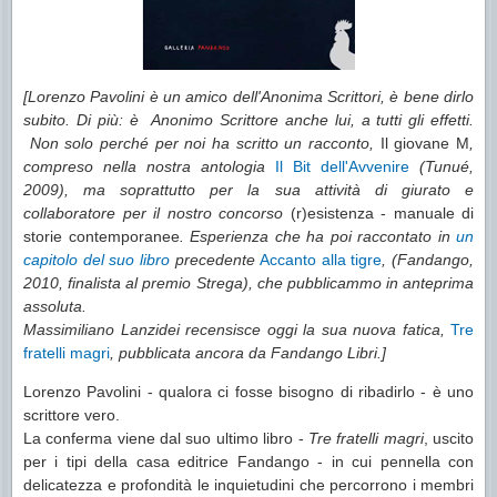
[Lorenzo Pavolini è un amico dell'Anonima Scrittori, è bene dirlo
subito. Di più: è Anonimo Scrittore anche lui, a tutti gli effetti.
Non solo perché per noi ha scritto un racconto,
Il giovane M
,
compreso nella nostra antologia
Il Bit dell'Avvenire
(Tunué,
2009), ma soprattutto per la sua attività di giurato e
collaboratore per il nostro concorso
(r)esistenza - manuale di
storie contemporanee
. Esperienza che ha poi raccontato in
un
capitolo del suo libro
precedente
Accanto alla tigre
, (Fandango,
2010, finalista al premio Strega), che pubblicammo in anteprima
assoluta.
Massimiliano Lanzidei recensisce oggi la sua nuova fatica,
Tre
fratelli magri
, pubblicata ancora da Fandango Libri.]
Lorenzo Pavolini - qualora ci fosse bisogno di ribadirlo - è uno
scrittore vero.
La conferma viene dal suo ultimo libro -
Tre fratelli magri
, uscito
per i tipi della casa editrice Fandango - in cui pennella con
delicatezza e profondità le inquietudini che percorrono i membri