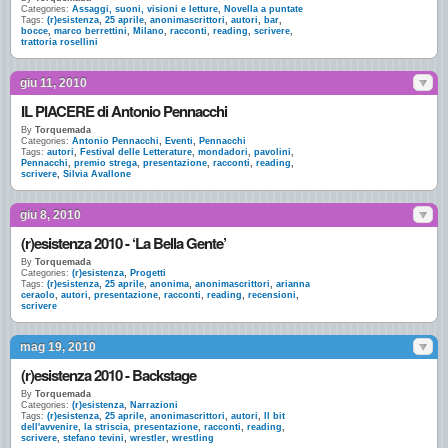
Categories:
Assaggi, suoni, visioni e letture
,
Novella a puntate
Tags:
(r)esistenza
,
25 aprile
,
anonimascrittori
,
autori
,
bar
,
bocce
,
marco berrettini
,
Milano
,
racconti
,
reading
,
scrivere
,
trattoria rosellini
giu 11, 2010
IL PIACERE di Antonio Pennacchi
By
Torquemada
Categories:
Antonio Pennacchi
,
Eventi
,
Pennacchi
Tags:
autori
,
Festival delle Letterature
,
mondadori
,
pavolini
,
Pennacchi
,
premio strega
,
presentazione
,
racconti
,
reading
,
scrivere
,
Silvia Avallone
giu 8, 2010
(r)esistenza 2010 - ‘La Bella Gente’
By
Torquemada
Categories:
(r)esistenza
,
Progetti
Tags:
(r)esistenza
,
25 aprile
,
anonima
,
anonimascrittori
,
arianna
ceraolo
,
autori
,
presentazione
,
racconti
,
reading
,
recensioni
,
scrivere
mag 19, 2010
(r)esistenza 2010 - Backstage
By
Torquemada
Categories:
(r)esistenza
,
Narrazioni
Tags:
(r)esistenza
,
25 aprile
,
anonimascrittori
,
autori
,
Il bit
dell'avvenire
,
la striscia
,
presentazione
,
racconti
,
reading
,
scrivere
,
stefano tevini
,
wrestler
,
wrestling