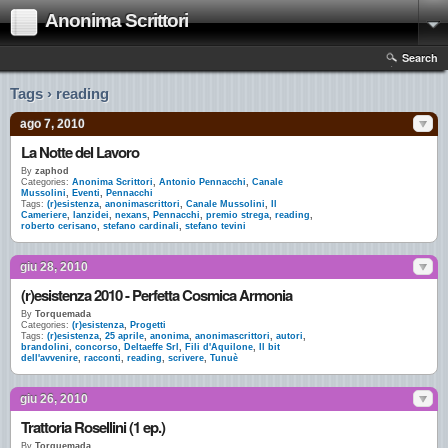
Anonima Scrittori
Search
Tags › reading
ago 7, 2010
La Notte del Lavoro
By
zaphod
Categories:
Anonima Scrittori
,
Antonio Pennacchi
,
Canale
Mussolini
,
Eventi
,
Pennacchi
Tags:
(r)esistenza
,
anonimascrittori
,
Canale Mussolini
,
Il
Cameriere
,
lanzidei
,
nexans
,
Pennacchi
,
premio strega
,
reading
,
roberto cerisano
,
stefano cardinali
,
stefano tevini
giu 28, 2010
(r)esistenza 2010 - Perfetta Cosmica Armonia
By
Torquemada
Categories:
(r)esistenza
,
Progetti
Tags:
(r)esistenza
,
25 aprile
,
anonima
,
anonimascrittori
,
autori
,
brandolini
,
concorso
,
Deltaeffe Srl
,
Fili d'Aquilone
,
Il bit
dell'avvenire
,
racconti
,
reading
,
scrivere
,
Tunuè
giu 26, 2010
Trattoria Rosellini (1 ep.)
By
Torquemada