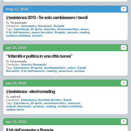
mag 13, 2010
(r)esistenza 2010 - Se solo cambiassero i tavoli
By
Torquemada
Categories:
(r)esistenza
,
Narrazioni
,
Progetti
Tags:
(r)esistenza
,
25 aprile
,
anonima
,
anonimascrittori
,
autori
,
Il bit dell'avvenire
,
marco berrettini
,
Progetti
,
racconti
,
reading
,
scrittura collettiva
,
scrivere
apr 25, 2010
“Infamità e politica in una città nuova”
By
Torquemada
Categories:
Antonio Pennacchi
Tags:
(r)esistenza
,
25 aprile
,
anonimascrittori
,
autori
,
Canale
Mussolini
,
Il bit dell'avvenire
,
reading
,
recensioni
,
scrivere
apr 20, 2010
(r)esistenza - electroreading
By
zaphod
Categories:
(r)esistenza
,
Anonima Scrittori
,
Eventi
Tags:
(r)esistenza
,
25 aprile
,
anonimascrittori
,
concorso
,
orlandi
,
Pennacchi
,
pontinia
,
reading
,
scrittura collettiva
,
stefano tevini
apr 12, 2010
Il bit dell’avvenire a Brescia