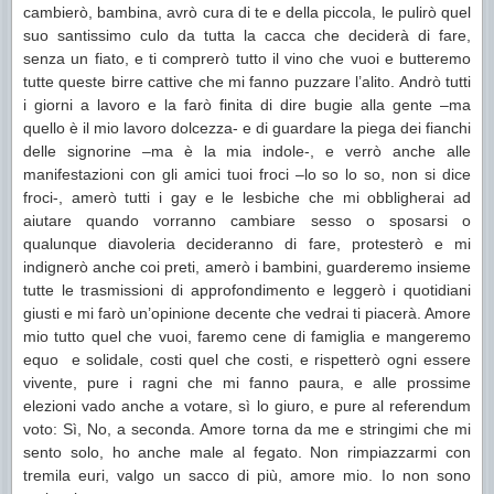
cambierò, bambina, avrò cura di te e della piccola, le pulirò quel
suo santissimo culo da tutta la cacca che deciderà di fare,
senza un fiato, e ti comprerò tutto il vino che vuoi e butteremo
tutte queste birre cattive che mi fanno puzzare l’alito. Andrò tutti
i giorni a lavoro e la farò finita di dire bugie alla gente –ma
quello è il mio lavoro dolcezza- e di guardare la piega dei fianchi
delle signorine –ma è la mia indole-, e verrò anche alle
manifestazioni con gli amici tuoi froci –lo so lo so, non si dice
froci-, amerò tutti i gay e le lesbiche che mi obbligherai ad
aiutare quando vorranno cambiare sesso o sposarsi o
qualunque diavoleria decideranno di fare, protesterò e mi
indignerò anche coi preti, amerò i bambini, guarderemo insieme
tutte le trasmissioni di approfondimento e leggerò i quotidiani
giusti e mi farò un’opinione decente che vedrai ti piacerà. Amore
mio tutto quel che vuoi, faremo cene di famiglia e mangeremo
equo e solidale, costi quel che costi, e rispetterò ogni essere
vivente, pure i ragni che mi fanno paura, e alle prossime
elezioni vado anche a votare, sì lo giuro, e pure al referendum
voto: Sì, No, a seconda. Amore torna da me e stringimi che mi
sento solo, ho anche male al fegato. Non rimpiazzarmi con
tremila euri, valgo un sacco di più, amore mio. Io non sono