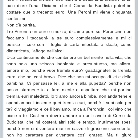
paio d’ore l’una. Diciamo che il Corso da Buddista potrebbe
costare due o trecento euro. Una Peroni mi viene cinquanta
centesimi.
Non c’è partita.
Tre Peroni a un euro e mezzo, diciamo pure sei Peroncini -non
facciamo i taccagni- a tre euro complessivamente e mi ci
pulisco il culo con il foglio di carta intestata e sleale; come
dimenticata, l’affogo nell’alcol.
Dice continuamente che combinerò un bel niente nella vita, che
sono solo uno sciocco indolente e presuntuoso, ma allora,
amore mio, perché vuoi tremila euro? guadagnateli te tremila
euro, che sei così brava. Dice che non mi occupo di lei e della
bambina. Ci pensasse lei, a me e alla pupetta? perché non
posso starmene io a fare niente e aspettare che mi portino
tremila euri maledetti. Io ti amo ancora bimba, non andartene e
spendiamoceli insieme quei tremila euri, perché li vuoi solo per
te? ci viaggiamo e ce li beviamo, mica a Peroncini, col vino che
piace a te. Così non dovrò andare a quel cavolo di Corso da
Buddista, che mi costerà altri soldi e tempo, inutilmente spesi
perché non ci diventerò mai un cazzo di grassone sorridente,
non ho carattere per diventare così grasso. Ma ti giurò