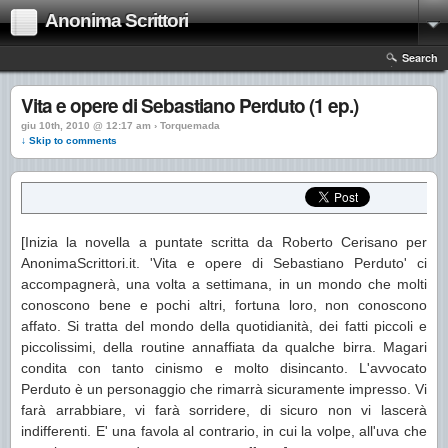
Anonima Scrittori
Search
Vita e opere di Sebastiano Perduto (1 ep.)
giu 10th, 2010 @ 12:17 am › Torquemada
↓ Skip to comments
[Inizia la novella a puntate scritta da Roberto Cerisano per
AnonimaScrittori.it. 'Vita e opere di Sebastiano Perduto' ci
accompagnerà, una volta a settimana, in un mondo che molti
conoscono bene e pochi altri, fortuna loro, non conoscono
affato. Si tratta del mondo della quotidianità, dei fatti piccoli e
piccolissimi, della routine annaffiata da qualche birra. Magari
condita con tanto cinismo e molto disincanto. L'avvocato
Perduto è un personaggio che rimarrà sicuramente impresso. Vi
farà arrabbiare, vi farà sorridere, di sicuro non vi lascerà
indifferenti. E' una favola al contrario, in cui la volpe, all'uva che