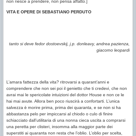
non riesce a prendere, non pensa affatto.]
VITA E OPERE DI SEBASTIANO PERDUTO
tanto si deve fedor dostoevskij, j.p. donleavy, andrea pazienza,
giacomo leopardi
L’amara fattezza della vita? ritrovarsi a quarant’anni e
comprendere che non sei poi il genietto che ti credevi, che non
avrai mai le spericolate intuizioni del dottor House e non ce le
hai mai avute. Allora ben poco riuscirà a confortarti. L’unica
salvezza è morire prima, prima dei quaranta, e se non si ha
abbastanza pelo per impiccarsi al chiodo o culo di finire
schiacciato dall’utilitaria di una nonna cieca uscita a comprarsi
una peretta per clisteri, insomma alla maggior parte dei
superstiti ai quaranta non resta che l’oblio. L’oblio per scelta,