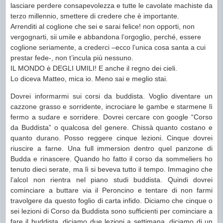
lasciare perdere consapevolezza e tutte le cavolate machiste da
terzo millennio, smettere di credere che è importante.
Arrenditi al coglione che sei e sarai felice! non opporti, non
vergognarti, sii umile e abbandona l’orgoglio, perché, essere
coglione seriamente, a crederci –ecco l’unica cosa santa a cui
prestar fede-, non t’incula più nessuno.
IL MONDO è DEGLI UMILI! E anche il regno dei cieli.
Lo diceva Matteo, mica io. Meno sai e meglio stai.
Dovrei informarmi sui corsi da buddista. Voglio diventare un
cazzone grasso e sorridente, incrociare le gambe e starmene lì
fermo a sudare e sorridere. Dovrei cercare con google “Corso
da Buddista” o qualcosa del genere. Chissà quanto costano e
quanto durano. Posso reggere cinque lezioni. Cinque dovrei
riuscire a farne. Una full immersion dentro quel panzone di
Budda e rinascere. Quando ho fatto il corso da sommeliers ho
tenuto dieci serate, ma lì si beveva tutto il tempo. Immagino che
l’alcol non rientra nel piano studi buddista. Quindi dovrei
cominciare a buttare via il Peroncino e tentare di non farmi
travolgere da questo foglio di carta infido. Diciamo che cinque o
sei lezioni di Corso da Buddista sono sufficienti per cominciare a
fare il buddista, diciamo due lezioni a settimana, diciamo di un