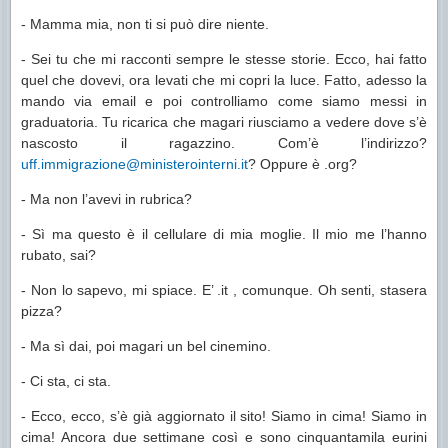
- Mamma mia, non ti si può dire niente.
- Sei tu che mi racconti sempre le stesse storie. Ecco, hai fatto
quel che dovevi, ora levati che mi copri la luce. Fatto, adesso la
mando via email e poi controlliamo come siamo messi
in
graduatoria. Tu ricarica che magari riusciamo a vedere dove s’è
nascosto il ragazzino. Com’è l’indirizzo?
uff.immigrazione@ministerointerni.it
? Oppure è .org?
- Ma non l’avevi in rubrica?
- Sì ma questo è il cellulare di mia moglie. Il mio me l’hanno
rubato, sai?
- Non lo sapevo, mi spiace. E’ .it , comunque. Oh senti, stasera
pizza?
- Ma sì dai, poi magari un bel cinemino.
- Ci sta, ci sta.
- Ecco, ecco, s’è già aggiornato il sito! Siamo in cima! Siamo in
cima! Ancora due settimane così e sono cinquantamila eurini