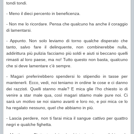
tondi tondi.
- Meno il dieci percento in beneficenza.
- Non me lo ricordare. Pensa che qualcuno ha anche il coraggio
di lamentarsi.
- Appunto. Non solo leviamo di torno qualche disperato che
tanto, salvo fare il delinquente, non combinerebbe nulla,
addirittura più pulizia facciamo più soldi e aiuti si beccano quelli
rimasti al loro paese, ma no! Tutto questo non basta, qualcuno
che si deve lamentare c’è sempre.
- Magari preferirebbero spendersi lo stipendio in tasse per
mantenerli. Ecco, vedi, noi teniamo in ordine le cose e ci danno
dei razzisti. Quelli stanno male? E mica glie l’ho chiesto io di
venire a star male qua, così magari stiamo male pure noi. Ci
sarà un motivo se noi siamo avanti e loro no, e poi mica ce lo
ha regalato nessuno, quel che abbiamo in più.
- Lascia perdere, non ti farai mica il sangue cattivo per quattro
negri e qualche fighetta.