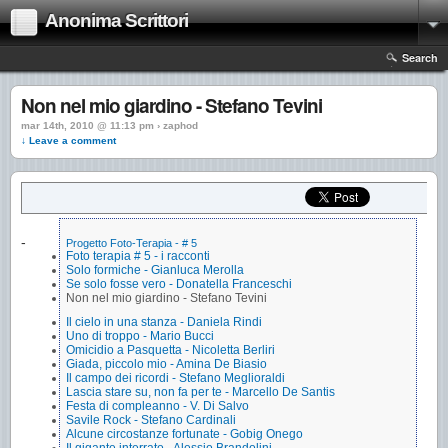
Anonima Scrittori
Search
Non nel mio giardino - Stefano Tevini
mar 14th, 2010 @ 11:13 pm › zaphod
↓ Leave a comment
-
Progetto Foto-Terapia - # 5
Foto terapia # 5 - i racconti
Solo formiche - Gianluca Merolla
Se solo fosse vero - Donatella Franceschi
Non nel mio giardino - Stefano Tevini
Il cielo in una stanza - Daniela Rindi
Uno di troppo - Mario Bucci
Omicidio a Pasquetta - Nicoletta Berliri
Giada, piccolo mio - Amina De Biasio
Il campo dei ricordi - Stefano Meglioraldi
Lascia stare su, non fa per te - Marcello De Santis
Festa di compleanno - V. Di Salvo
Savile Rock - Stefano Cardinali
Alcune circostanze fortunate - Gobig Onego