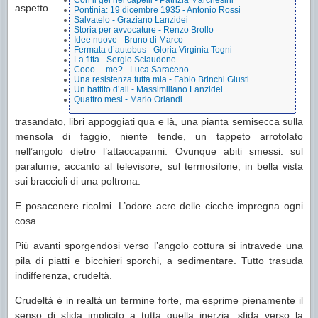
Con il gel nei capelli - Patrizia Marchesini
aspetto
Pontinia: 19 dicembre 1935 - Antonio Rossi
Salvatelo - Graziano Lanzidei
Storia per avvocature - Renzo Brollo
Idee nuove - Bruno di Marco
Fermata d’autobus - Gloria Virginia Togni
La fitta - Sergio Sciaudone
Cooo… me? - Luca Saraceno
Una resistenza tutta mia - Fabio Brinchi Giusti
Un battito d’ali - Massimiliano Lanzidei
Quattro mesi - Mario Orlandi
trasandato, libri appoggiati qua e là, una pianta semisecca sulla
mensola di faggio, niente tende, un tappeto arrotolato
nell’angolo dietro l’attaccapanni. Ovunque abiti smessi: sul
paralume, accanto al televisore, sul termosifone, in bella vista
sui braccioli di una poltrona.
E posacenere ricolmi. L’odore acre delle cicche impregna ogni
cosa.
Più avanti sporgendosi verso l’angolo cottura si intravede una
pila di piatti e bicchieri sporchi, a sedimentare. Tutto trasuda
indifferenza, crudeltà.
Crudeltà è in realtà un termine forte, ma esprime pienamente il
senso di sfida implicito a tutta quella inerzia, sfida verso la