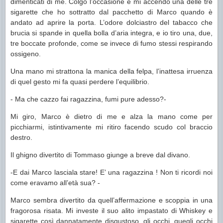
dimenticati di me. Colgo l’occasione e mi accendo una delle tre
sigarette che ho sottratto dal pacchetto di Marco quando è
andato ad aprire la porta. L’odore dolciastro del tabacco che
brucia si spande in quella bolla d’aria integra, e io tiro una, due,
tre boccate profonde, come se invece di fumo stessi respirando
ossigeno.
Una mano mi strattona la manica della felpa, l’inattesa irruenza
di quel gesto mi fa quasi perdere l’equilibrio.
- Ma che cazzo fai ragazzina, fumi pure adesso?-
Mi giro, Marco è dietro di me e alza la mano come per
picchiarmi, istintivamente mi ritiro facendo scudo col braccio
destro.
Il ghigno divertito di Tommaso giunge a breve dal divano.
-E dai Marco lasciala stare! E’ una ragazzina ! Non ti ricordi noi
come eravamo all’età sua? -
Marco sembra divertito da quell’affermazione e scoppia in una
fragorosa risata. Mi investe il suo alito impastato di Whiskey e
sigarette così dannatamente disgustoso, gli occhi, quegli occhi