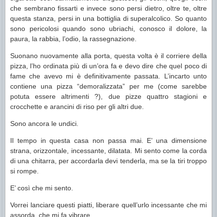
che sembrano fissarti e invece sono persi dietro, oltre te, oltre
questa stanza, persi in una bottiglia di superalcolico. So quanto
sono pericolosi quando sono ubriachi, conosco il dolore, la
paura, la rabbia, l’odio, la rassegnazione.
Suonano nuovamente alla porta, questa volta è il corriere della
pizza, l’ho ordinata più di un’ora fa e devo dire che quel poco di
fame che avevo mi è definitivamente passata. L’incarto unto
contiene una pizza “demoralizzata” per me (come sarebbe
potuta essere altrimenti ?), due pizze quattro stagioni e
crocchette e arancini di riso per gli altri due.
Sono ancora le undici.
Il tempo in questa casa non passa mai. E’ una dimensione
strana, orizzontale, incessante, dilatata. Mi sento come la corda
di una chitarra, per accordarla devi tenderla, ma se la tiri troppo
si rompe.
E’ così che mi sento.
Vorrei lanciare questi piatti, liberare quell’urlo incessante che mi
assorda, che mi fa vibrare.