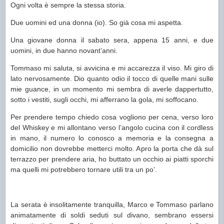
Ogni volta è sempre la stessa storia.
Due uomini ed una donna (io). So già cosa mi aspetta.
Una giovane donna il sabato sera, appena 15 anni, e due
uomini, in due hanno novant’anni.
Tommaso mi saluta, si avvicina e mi accarezza il viso. Mi giro di
lato nervosamente. Dio quanto odio il tocco di quelle mani sulle
mie guance, in un momento mi sembra di averle dappertutto,
sotto i vestiti, sugli occhi, mi afferrano la gola, mi soffocano.
Per prendere tempo chiedo cosa vogliono per cena, verso loro
del Whiskey e mi allontano verso l’angolo cucina con il cordless
in mano, il numero lo conosco a memoria e la consegna a
domicilio non dovrebbe metterci molto. Apro la porta che dà sul
terrazzo per prendere aria, ho buttato un occhio ai piatti sporchi
ma quelli mi potrebbero tornare utili tra un po’.
La serata è insolitamente tranquilla, Marco e Tommaso parlano
animatamente di soldi seduti sul divano, sembrano essersi