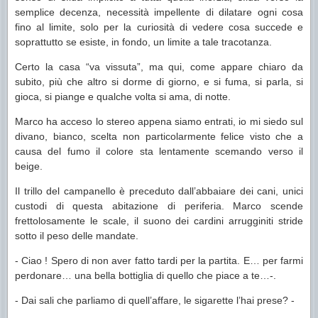
semplice decenza, necessità impellente di dilatare ogni cosa
fino al limite, solo per la curiosità di vedere cosa succede e
soprattutto se esiste, in fondo, un limite a tale tracotanza.
Certo la casa “va vissuta”, ma qui, come appare chiaro da
subito, più che altro si dorme di giorno, e si fuma, si parla, si
gioca, si piange e qualche volta si ama, di notte.
Marco ha acceso lo stereo appena siamo entrati, io mi siedo sul
divano, bianco, scelta non particolarmente felice visto che a
causa del fumo il colore sta lentamente scemando verso il
beige.
Il trillo del campanello è preceduto dall’abbaiare dei cani, unici
custodi di questa abitazione di periferia. Marco scende
frettolosamente le scale, il suono dei cardini arrugginiti stride
sotto il peso delle mandate.
- Ciao ! Spero di non aver fatto tardi per la partita. E… per farmi
perdonare… una bella bottiglia di quello che piace a te…-.
- Dai sali che parliamo di quell’affare, le sigarette l’hai prese? -