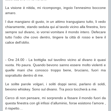
La visione è nitida, mi ricompongo, ingoio l’ennesimo boccone
amaro.
I due mangiano di gusto, in un attimo trangugiano tutto, li vedo
chiaramente, stando seduta qui al tavolo vicino alla finestra, loro
sempre sul divano, io vorrei vomitare il mondo intero. Defecare
tutto l’odio che covo dentro, tingere la città di rosso e bere il
calice dell’oblìo.
- Ore 24.00 - La bottiglia sul tavolino vicino al divano è quasi
vuota. Ho paura. Quando bevono sanno essere molto violenti e
quelle mani che conosco troppo bene, bruciano, fuori ma
soprattutto dentro di me.
Le solite parole volgari, i soliti doppi sensi, parlano di soldi,
bevono whiskey. Sono sul divano. Tra poco toccherà a me.
Cerco di non pensare, mi sorprendo a fissare il mondo fuori da
questa finestra con gli infissi d’alluminio, forse esistono l’amore ,
il rispetto…