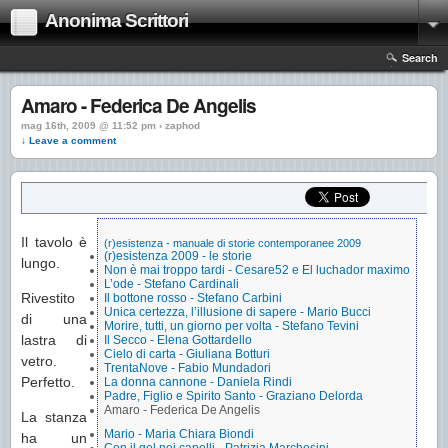
Anonima Scrittori
Search
Amaro - Federica De Angelis
mag 16th, 2009 @ 11:52 pm › zaphod
↓ Leave a comment
Il tavolo è
(r)esistenza - manuale di storie contemporanee 2009
(r)esistenza 2009 - le storie
lungo.
Non è mai troppo tardi - Cesare52 e El luchador maximo
L’ode - Stefano Cardinali
Rivestito
Il bottone rosso - Stefano Carbini
Unica certezza, l’illusione di sapere - Mario Bucci
di una
Morire, tutti, un giorno per volta - Stefano Tevini
lastra di
Il Secco - Elena Gottardello
Cielo di carta - Giuliana Botturi
vetro.
TrentaNove - Fabio Mundadori
Perfetto.
La donna cannone - Daniela Rindi
Padre, Figlio e Spirito Santo - Graziano Delorda
Amaro - Federica De Angelis
La stanza
Mario - Maria Chiara Biondi
ha un